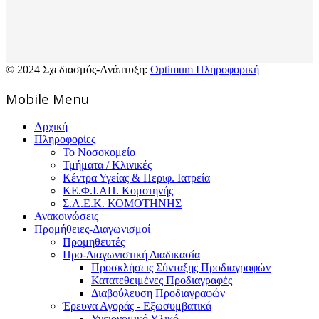
© 2024 Σχεδιασμός-Ανάπτυξη:
Optimum Πληροφορική
Mοbile Menu
Αρχική
Πληροφορίες
Το Νοσοκομείο
Τμήματα / Κλινικές
Κέντρα Υγείας & Περιφ. Ιατρεία
ΚΕ.Φ.Ι.ΑΠ. Κομοτηνής
Σ.Α.Ε.Κ. ΚΟΜΟΤΗΝΗΣ
Ανακοινώσεις
Προμήθειες-Διαγωνισμοί
Προμηθευτές
Προ-Διαγωνιστική Διαδικασία
Προσκλήσεις Σύνταξης Προδιαγραφών
Κατατεθειμένες Προδιαγραφές
Διαβούλευση Προδιαγραφών
Έρευνα Αγοράς - Εξωσυμβατικά
Υγειονομικό Υλικό