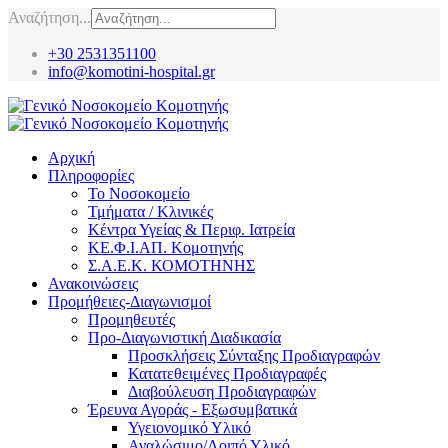
Αναζήτηση...
+30 2531351100
info@komotini-hospital.gr
Αρχική
Πληροφορίες
Το Νοσοκομείο
Τμήματα / Κλινικές
Κέντρα Υγείας & Περιφ. Ιατρεία
ΚΕ.Φ.Ι.ΑΠ. Κομοτηνής
Σ.Α.Ε.Κ. ΚΟΜΟΤΗΝΗΣ
Ανακοινώσεις
Προμήθειες-Διαγωνισμοί
Προμηθευτές
Προ-Διαγωνιστική Διαδικασία
Προσκλήσεις Σύνταξης Προδιαγραφών
Κατατεθειμένες Προδιαγραφές
Διαβούλευση Προδιαγραφών
Έρευνα Αγοράς - Εξωσυμβατικά
Υγειονομικό Υλικό
Αναλώσιμο/Λοιπό Υλικό