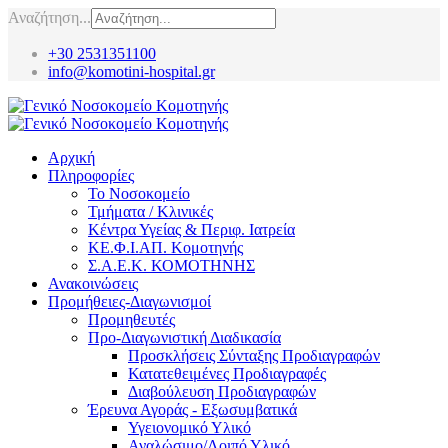
Αναζήτηση...
+30 2531351100
info@komotini-hospital.gr
Αρχική
Πληροφορίες
Το Νοσοκομείο
Τμήματα / Κλινικές
Κέντρα Υγείας & Περιφ. Ιατρεία
ΚΕ.Φ.Ι.ΑΠ. Κομοτηνής
Σ.Α.Ε.Κ. ΚΟΜΟΤΗΝΗΣ
Ανακοινώσεις
Προμήθειες-Διαγωνισμοί
Προμηθευτές
Προ-Διαγωνιστική Διαδικασία
Προσκλήσεις Σύνταξης Προδιαγραφών
Κατατεθειμένες Προδιαγραφές
Διαβούλευση Προδιαγραφών
Έρευνα Αγοράς - Εξωσυμβατικά
Υγειονομικό Υλικό
Αναλώσιμο/Λοιπό Υλικό