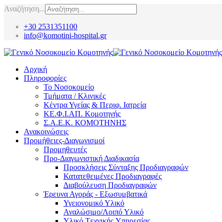
Αναζήτηση...
+30 2531351100
info@komotini-hospital.gr
Αρχική
Πληροφορίες
Το Νοσοκομείο
Τμήματα / Κλινικές
Κέντρα Υγείας & Περιφ. Ιατρεία
ΚΕ.Φ.Ι.ΑΠ. Κομοτηνής
Σ.Α.Ε.Κ. ΚΟΜΟΤΗΝΗΣ
Ανακοινώσεις
Προμήθειες-Διαγωνισμοί
Προμηθευτές
Προ-Διαγωνιστική Διαδικασία
Προσκλήσεις Σύνταξης Προδιαγραφών
Κατατεθειμένες Προδιαγραφές
Διαβούλευση Προδιαγραφών
Έρευνα Αγοράς - Εξωσυμβατικά
Υγειονομικό Υλικό
Αναλώσιμο/Λοιπό Υλικό
Υλικό Tεχνικής Yπηρεσίας