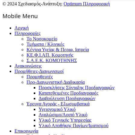
© 2024 Σχεδιασμός-Ανάπτυξη:
Optimum Πληροφορική
Mοbile Menu
Αρχική
Πληροφορίες
Το Νοσοκομείο
Τμήματα / Κλινικές
Κέντρα Υγείας & Περιφ. Ιατρεία
ΚΕ.Φ.Ι.ΑΠ. Κομοτηνής
Σ.Α.Ε.Κ. ΚΟΜΟΤΗΝΗΣ
Ανακοινώσεις
Προμήθειες-Διαγωνισμοί
Προμηθευτές
Προ-Διαγωνιστική Διαδικασία
Προσκλήσεις Σύνταξης Προδιαγραφών
Κατατεθειμένες Προδιαγραφές
Διαβούλευση Προδιαγραφών
Έρευνα Αγοράς - Εξωσυμβατικά
Υγειονομικό Υλικό
Αναλώσιμο/Λοιπό Υλικό
Υλικό Tεχνικής Yπηρεσίας
Υλικό Αποθήκης Παγίων/Ιματισμού
Επικοινωνία