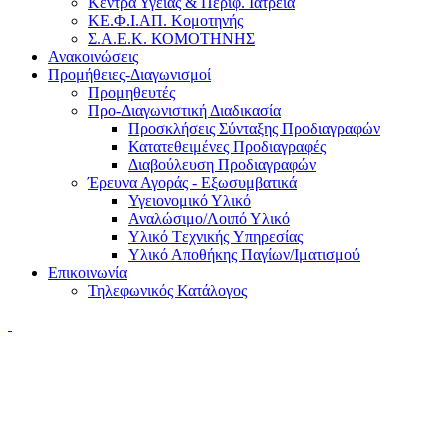
Κέντρα Υγείας & Περιφ. Ιατρεία
ΚΕ.Φ.Ι.ΑΠ. Κομοτηνής
Σ.Α.Ε.Κ. ΚΟΜΟΤΗΝΗΣ
Ανακοινώσεις
Προμήθειες-Διαγωνισμοί
Προμηθευτές
Προ-Διαγωνιστική Διαδικασία
Προσκλήσεις Σύνταξης Προδιαγραφών
Κατατεθειμένες Προδιαγραφές
Διαβούλευση Προδιαγραφών
Έρευνα Αγοράς - Εξωσυμβατικά
Υγειονομικό Υλικό
Αναλώσιμο/Λοιπό Υλικό
Υλικό Tεχνικής Yπηρεσίας
Υλικό Αποθήκης Παγίων/Ιματισμού
Επικοινωνία
Τηλεφωνικός Κατάλογος