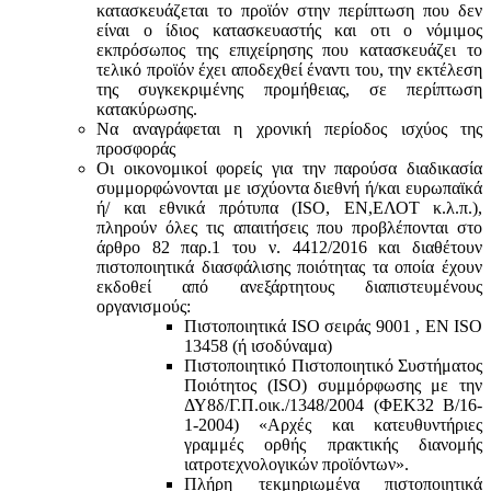
κατασκευάζεται το προϊόν στην περίπτωση που δεν
είναι ο ίδιος κατασκευαστής και oτι ο νόμιμος
εκπρόσωπος της επιχείρησης που κατασκευάζει το
τελικό προϊόν έχει αποδεχθεί έναντι του, την εκτέλεση
της συγκεκριμένης προμήθειας, σε περίπτωση
κατακύρωσης.
Να αναγράφεται η χρονική περίοδος ισχύος της
προσφοράς
Οι οικονομικοί φορείς για την παρούσα διαδικασία
συμμορφώνονται με ισχύοντα διεθνή ή/και ευρωπαϊκά
ή/ και εθνικά πρότυπα (ISO, ΕΝ,ΕΛΟΤ κ.λ.π.),
πληρούν όλες τις απαιτήσεις που προβλέπονται στο
άρθρο 82 παρ.1 του ν. 4412/2016 και διαθέτουν
πιστοποιητικά διασφάλισης ποιότητας τα οποία έχουν
εκδοθεί από ανεξάρτητους διαπιστευμένους
οργανισμούς:
Πιστοποιητικά ISO σειράς 9001 , ΕΝ ISO
13458 (ή ισοδύναμα)
Πιστοποιητικό Πιστοποιητικό Συστήματος
Ποιότητος (ISO) συμμόρφωσης με την
ΔΥ8δ/Γ.Π.οικ./1348/2004 (ΦΕΚ32 Β/16-
1-2004) «Αρχές και κατευθυντήριες
γραμμές ορθής πρακτικής διανομής
ιατροτεχνολογικών προϊόντων».
Πλήρη τεκμηριωμένα πιστοποιητικά