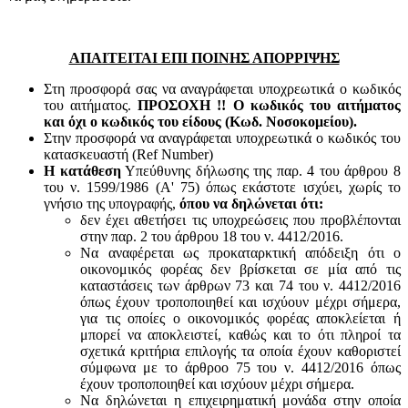
ΑΠΑΙΤΕΙΤΑΙ ΕΠΙ ΠΟΙΝΗΣ ΑΠΟΡΡΙΨΗΣ
Στη προσφορά σας να αναγράφεται υποχρεωτικά ο κωδικός
του αιτήματος.
ΠΡΟΣΟΧΗ !! Ο κωδικός του αιτήματος
και όχι ο κωδικός του είδους (Κωδ. Νοσοκομείου).
Στην προσφορά να αναγράφεται υποχρεωτικά ο κωδικός του
κατασκευαστή (Ref Number)
Η κατάθεση
Υπεύθυνης δήλωσης της παρ. 4 του άρθρου 8
του ν. 1599/1986 (Α' 75) όπως εκάστοτε ισχύει, χωρίς το
γνήσιο της υπογραφής,
όπου να δηλώνεται ότι:
δεν έχει αθετήσει τις υποχρεώσεις που προβλέπονται
στην παρ. 2 του άρθρου 18 του ν. 4412/2016.
Να αναφέρεται ως προκαταρκτική απόδειξη ότι ο
οικονομικός φορέας δεν βρίσκεται σε μία από τις
καταστάσεις των άρθρων 73 και 74 του ν. 4412/2016
όπως έχουν τροποποιηθεί και ισχύουν μέχρι σήμερα,
για τις οποίες ο οικονομικός φορέας αποκλείεται ή
μπορεί να αποκλειστεί, καθώς και το ότι πληροί τα
σχετικά κριτήρια επιλογής τα οποία έχουν καθοριστεί
σύμφωνα με τo άρθροo 75 του ν. 4412/2016 όπως
έχουν τροποποιηθεί και ισχύουν μέχρι σήμερα.
Να δηλώνεται η επιχειρηματική μονάδα στην οποία