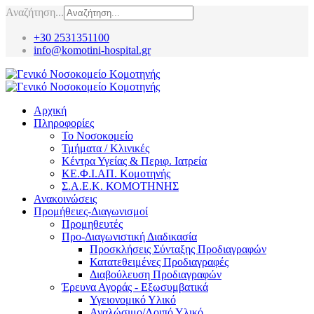
Αναζήτηση...
+30 2531351100
info@komotini-hospital.gr
Αρχική
Πληροφορίες
Το Νοσοκομείο
Τμήματα / Κλινικές
Κέντρα Υγείας & Περιφ. Ιατρεία
ΚΕ.Φ.Ι.ΑΠ. Κομοτηνής
Σ.Α.Ε.Κ. ΚΟΜΟΤΗΝΗΣ
Ανακοινώσεις
Προμήθειες-Διαγωνισμοί
Προμηθευτές
Προ-Διαγωνιστική Διαδικασία
Προσκλήσεις Σύνταξης Προδιαγραφών
Κατατεθειμένες Προδιαγραφές
Διαβούλευση Προδιαγραφών
Έρευνα Αγοράς - Εξωσυμβατικά
Υγειονομικό Υλικό
Αναλώσιμο/Λοιπό Υλικό