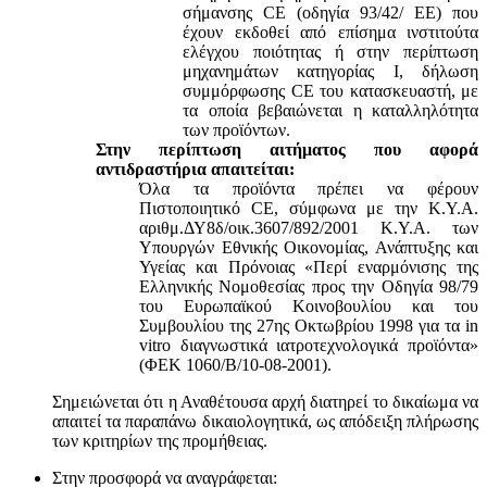
σήμανσης CE (οδηγία 93/42/ ΕΕ) που
έχουν εκδοθεί από επίσημα ινστιτούτα
ελέγχου ποιότητας ή στην περίπτωση
μηχανημάτων κατηγορίας Ι, δήλωση
συμμόρφωσης CE του κατασκευαστή, με
τα οποία βεβαιώνεται η καταλληλότητα
των προϊόντων.
Στην περίπτωση αιτήματος που αφορά
αντιδραστήρια απαιτείται:
Όλα τα προϊόντα πρέπει να φέρουν
Πιστοποιητικό CE, σύμφωνα με την Κ.Υ.Α.
αριθμ.ΔΥ8δ/οικ.3607/892/2001 Κ.Υ.Α. των
Υπουργών Εθνικής Οικονομίας, Ανάπτυξης και
Υγείας και Πρόνοιας «Περί εναρμόνισης της
Ελληνικής Νομοθεσίας προς την Οδηγία 98/79
του Ευρωπαϊκού Κοινοβουλίου και του
Συμβουλίου της 27ης Οκτωβρίου 1998 για τα in
vitro διαγνωστικά ιατροτεχνολογικά προϊόντα»
(ΦΕΚ 1060/Β/10-08-2001).
Σημειώνεται ότι η Αναθέτουσα αρχή διατηρεί το δικαίωμα να
απαιτεί τα παραπάνω δικαιολογητικά, ως απόδειξη πλήρωσης
των κριτηρίων της προμήθειας.
Στην προσφορά να αναγράφεται: