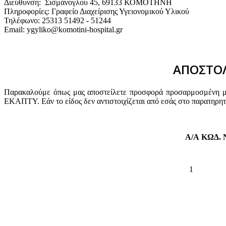
Διεύθυνση: Σισμάνογλου 45, 69133 ΚΟΜΟΤΗΝΗ
Πληροφορίες: Γραφείο Διαχείρισης Υγειονομικού Υλικού
Τηλέφωνο: 25313 51492 - 51244
Email: ygyliko@komotini-hospital.gr
ΑΠΟΣΤΟΛ
Παρακαλούμε όπως μας αποστείλετε προσφορά προσαρμοσμένη με 
ΕΚΑΠΤΥ. Εάν το είδος δεν αντιστοιχίζεται από εσάς στο παρατηρη
Α/Α
ΚΩΔ.
1