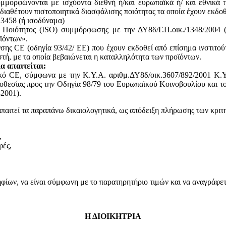
υμμορφώνονται με ισχύοντα διεθνή ή/και ευρωπαϊκά ή/ και εθνικά 
 διαθέτουν πιστοποιητικά διασφάλισης ποιότητας τα οποία έχουν εκδο
13458 (ή ισοδύναμα)
ς Ποιότητος (ISO) συμμόρφωσης με την ΔΥ8δ/Γ.Π.οικ./1348/2004
ϊόντων».
ης CE (οδηγία 93/42/ ΕΕ) που έχουν εκδοθεί από επίσημα ινστιτού
, με τα οποία βεβαιώνεται η καταλληλότητα των προϊόντων.
α απαιτείται:
ικό CE, σύμφωνα με την Κ.Υ.Α. αριθμ.ΔΥ8δ/οικ.3607/892/2001 Κ.Υ
θεσίας προς την Οδηγία 98/79 του Ευρωπαϊκού Κοινοβουλίου και του
2001).
απαιτεί τα παραπάνω δικαιολογητικά, ως απόδειξη πλήρωσης των κριτ
,
φές,
ων, να είναι σύμφωνη με το παρατηρητήριο τιμών και να αναγράφεται
Η ΔΙΟΙΚΗΤΡΙΑ