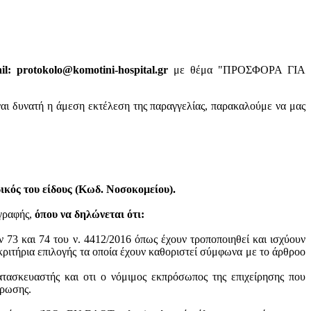
: protokolo@komotini-hospital.gr
με θέμα "ΠΡΟΣΦΟΡΑ ΓΙΑ
ναι δυνατή η άμεση εκτέλεση της παραγγελίας, παρακαλούμε να μας
κός του είδους (Κωδ. Νοσοκομείου).
ογραφής,
όπου να δηλώνεται ότι:
ν 73 και 74 του ν. 4412/2016 όπως έχουν τροποποιηθεί και ισχύουν
ά κριτήρια επιλογής τα οποία έχουν καθοριστεί σύμφωνα με τo άρθροo
ατασκευαστής και oτι ο νόμιμος εκπρόσωπος της επιχείρησης που
ύρωσης.