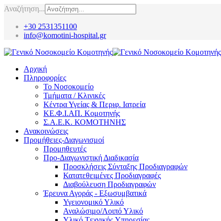
Αναζήτηση...
+30 2531351100
info@komotini-hospital.gr
Αρχική
Πληροφορίες
Το Νοσοκομείο
Τμήματα / Κλινικές
Κέντρα Υγείας & Περιφ. Ιατρεία
ΚΕ.Φ.Ι.ΑΠ. Κομοτηνής
Σ.Α.Ε.Κ. ΚΟΜΟΤΗΝΗΣ
Ανακοινώσεις
Προμήθειες-Διαγωνισμοί
Προμηθευτές
Προ-Διαγωνιστική Διαδικασία
Προσκλήσεις Σύνταξης Προδιαγραφών
Κατατεθειμένες Προδιαγραφές
Διαβούλευση Προδιαγραφών
Έρευνα Αγοράς - Εξωσυμβατικά
Υγειονομικό Υλικό
Αναλώσιμο/Λοιπό Υλικό
Υλικό Tεχνικής Yπηρεσίας