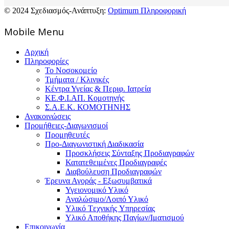
© 2024 Σχεδιασμός-Ανάπτυξη:
Optimum Πληροφορική
Mοbile Menu
Αρχική
Πληροφορίες
Το Νοσοκομείο
Τμήματα / Κλινικές
Κέντρα Υγείας & Περιφ. Ιατρεία
ΚΕ.Φ.Ι.ΑΠ. Κομοτηνής
Σ.Α.Ε.Κ. ΚΟΜΟΤΗΝΗΣ
Ανακοινώσεις
Προμήθειες-Διαγωνισμοί
Προμηθευτές
Προ-Διαγωνιστική Διαδικασία
Προσκλήσεις Σύνταξης Προδιαγραφών
Κατατεθειμένες Προδιαγραφές
Διαβούλευση Προδιαγραφών
Έρευνα Αγοράς - Εξωσυμβατικά
Υγειονομικό Υλικό
Αναλώσιμο/Λοιπό Υλικό
Υλικό Tεχνικής Yπηρεσίας
Υλικό Αποθήκης Παγίων/Ιματισμού
Επικοινωνία