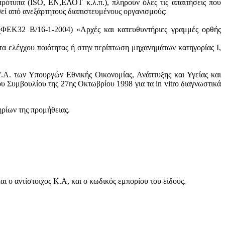
πρότυπα (ISO, ΕΝ,ΕΛΟΤ κ.λ.π.), πληρούν όλες τις απαιτήσεις που
θεί από ανεξάρτητους διαπιστευμένους οργανισμούς:
 (ΦΕΚ32 Β/16-1-2004) «Αρχές και κατευθυντήριες γραμμές ορθής
τα ελέγχου ποιότητας ή στην περίπτωση μηχανημάτων κατηγορίας Ι,
.Α. των Υπουργών Εθνικής Οικονομίας, Ανάπτυξης και Υγείας και
 Συμβουλίου της 27ης Οκτωβρίου 1998 για τα in vitro διαγνωστικά
ηρίων της προμήθειας.
 ο αντίστοιχος Κ.Α, και ο κωδικός εμπορίου του είδους.