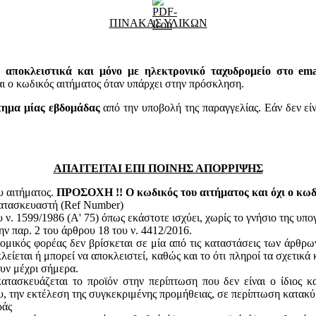
ΠΙΝΑΚΑΣ ΥΛΙΚΩΝ
 αποκλειστικά και μόνο με ηλεκτρονικό ταχυδρομείο στο email
 κωδικός αιτήματος όταν υπάρχει στην πρόσκληση.
τημα μίας εβδομάδας
από την υποβολή της παραγγελίας. Εάν δεν εί
ΑΠΑΙΤΕΙΤΑΙ ΕΠΙ ΠΟΙΝΗΣ ΑΠΟΡΡΙΨΗΣ
υ αιτήματος.
ΠΡΟΣΟΧΗ !! Ο κωδικός του αιτήματος και όχι ο κωδι
κατασκευαστή (Ref Number)
ν. 1599/1986 (Α' 75) όπως εκάστοτε ισχύει, χωρίς το γνήσιο της υπ
ην παρ. 2 του άρθρου 18 του ν. 4412/2016.
ομικός φορέας δεν βρίσκεται σε μία από τις καταστάσεις των άρθρω
κλείεται ή μπορεί να αποκλειστεί, καθώς και το ότι πληροί τα σχετικ
ουν μέχρι σήμερα.
ατασκευάζεται το προϊόν στην περίπτωση που δεν είναι ο ίδιος κ
του, την εκτέλεση της συγκεκριμένης προμήθειας, σε περίπτωση κατακ
ράς