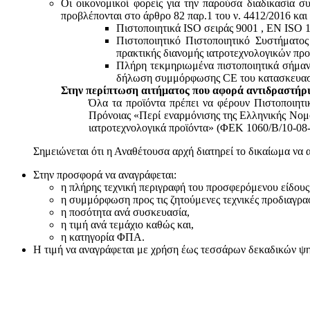
Οι οικονομικοί φορείς για την παρούσα διαδικασία σ
προβλέπονται στο άρθρο 82 παρ.1 του ν. 4412/2016 και
Πιστοποιητικά ISO σειράς 9001 , ΕΝ ISO 
Πιστοποιητικό Πιστοποιητικό Συστήματο
πρακτικής διανομής ιατροτεχνολογικών προ
Πλήρη τεκμηριωμένα πιστοποιητικά σήμανσ
δήλωση συμμόρφωσης CE του κατασκευαστή
Στην περίπτωση αιτήματος που αφορά αντιδραστήρι
Όλα τα προϊόντα πρέπει να φέρουν Πιστοποιητ
Πρόνοιας «Περί εναρμόνισης της Ελληνικής Νομο
ιατροτεχνολογικά προϊόντα» (ΦΕΚ 1060/Β/10-08-
Σημειώνεται ότι η Αναθέτουσα αρχή διατηρεί το δικαίωμα να 
Στην προσφορά να αναγράφεται:
η πλήρης τεχνική περιγραφή του προσφερόμενου είδους
η συμμόρφωση προς τις ζητούμενες τεχνικές προδιαγρα
η ποσότητα ανά συσκευασία,
η τιμή ανά τεμάχιο καθώς και,
η κατηγορία ΦΠΑ.
Η τιμή να αναγράφεται με χρήση έως τεσσάρων δεκαδικών ψηφί