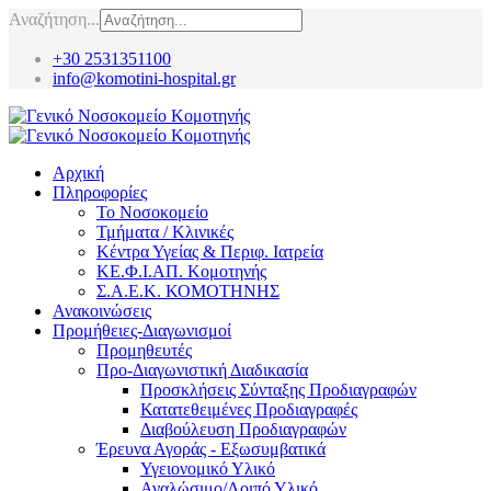
Αναζήτηση...
+30 2531351100
info@komotini-hospital.gr
Αρχική
Πληροφορίες
Το Νοσοκομείο
Τμήματα / Κλινικές
Κέντρα Υγείας & Περιφ. Ιατρεία
ΚΕ.Φ.Ι.ΑΠ. Κομοτηνής
Σ.Α.Ε.Κ. ΚΟΜΟΤΗΝΗΣ
Ανακοινώσεις
Προμήθειες-Διαγωνισμοί
Προμηθευτές
Προ-Διαγωνιστική Διαδικασία
Προσκλήσεις Σύνταξης Προδιαγραφών
Κατατεθειμένες Προδιαγραφές
Διαβούλευση Προδιαγραφών
Έρευνα Αγοράς - Εξωσυμβατικά
Υγειονομικό Υλικό
Αναλώσιμο/Λοιπό Υλικό