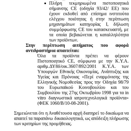
Πλήρη τεκμηριωμένα πιστοποιητικά
σήμανσης CE (οδηγία 93/42/ ΕΕ) που
έχουν εκδοθεί από επίσημα ινστιτούτα
ελέγχου ποιότητας ή στην περίπτωση
μηχανημάτων κατηγορίας Ι, δήλωση
συμμόρφωσης CE του κατασκευαστή, με
τα οποία βεβαιώνεται η καταλληλότητα
των προϊόντων.
Στην περίπτωση αιτήματος που αφορά
αντιδραστήρια απαιτείται:
Όλα τα προϊόντα πρέπει να φέρουν
Πιστοποιητικό CE, σύμφωνα με την Κ.Υ.Α.
αριθμ.ΔΥ8δ/οικ.3607/892/2001 Κ.Υ.Α. των
Υπουργών Εθνικής Οικονομίας, Ανάπτυξης και
Υγείας και Πρόνοιας «Περί εναρμόνισης της
Ελληνικής Νομοθεσίας προς την Οδηγία 98/79
του Ευρωπαϊκού Κοινοβουλίου και του
Συμβουλίου της 27ης Οκτωβρίου 1998 για τα in
vitro διαγνωστικά ιατροτεχνολογικά προϊόντα»
(ΦΕΚ 1060/Β/10-08-2001).
Σημειώνεται ότι η Αναθέτουσα αρχή διατηρεί το δικαίωμα να
απαιτεί τα παραπάνω δικαιολογητικά, ως απόδειξη πλήρωσης
των κριτηρίων της προμήθειας.