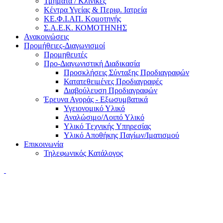
Τμήματα / Κλινικές
Κέντρα Υγείας & Περιφ. Ιατρεία
ΚΕ.Φ.Ι.ΑΠ. Κομοτηνής
Σ.Α.Ε.Κ. ΚΟΜΟΤΗΝΗΣ
Ανακοινώσεις
Προμήθειες-Διαγωνισμοί
Προμηθευτές
Προ-Διαγωνιστική Διαδικασία
Προσκλήσεις Σύνταξης Προδιαγραφών
Κατατεθειμένες Προδιαγραφές
Διαβούλευση Προδιαγραφών
Έρευνα Αγοράς - Εξωσυμβατικά
Υγειονομικό Υλικό
Αναλώσιμο/Λοιπό Υλικό
Υλικό Tεχνικής Yπηρεσίας
Υλικό Αποθήκης Παγίων/Ιματισμού
Επικοινωνία
Τηλεφωνικός Κατάλογος