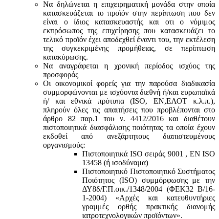
Να δηλώνεται η επιχειρηματική μονάδα στην οποία
κατασκευάζεται το προϊόν στην περίπτωση που δεν
είναι ο ίδιος κατασκευαστής και oτι ο νόμιμος
εκπρόσωπος της επιχείρησης που κατασκευάζει το
τελικό προϊόν έχει αποδεχθεί έναντι του, την εκτέλεση
της συγκεκριμένης προμήθειας, σε περίπτωση
κατακύρωσης.
Να αναγράφεται η χρονική περίοδος ισχύος της
προσφοράς
Οι οικονομικοί φορείς για την παρούσα διαδικασία
συμμορφώνονται με ισχύοντα διεθνή ή/και ευρωπαϊκά
ή/ και εθνικά πρότυπα (ISO, ΕΝ,ΕΛΟΤ κ.λ.π.),
πληρούν όλες τις απαιτήσεις που προβλέπονται στο
άρθρο 82 παρ.1 του ν. 4412/2016 και διαθέτουν
πιστοποιητικά διασφάλισης ποιότητας τα οποία έχουν
εκδοθεί από ανεξάρτητους διαπιστευμένους
οργανισμούς:
Πιστοποιητικά ISO σειράς 9001 , ΕΝ ISO
13458 (ή ισοδύναμα)
Πιστοποιητικό Πιστοποιητικό Συστήματος
Ποιότητος (ISO) συμμόρφωσης με την
ΔΥ8δ/Γ.Π.οικ./1348/2004 (ΦΕΚ32 Β/16-
1-2004) «Αρχές και κατευθυντήριες
γραμμές ορθής πρακτικής διανομής
ιατροτεχνολογικών προϊόντων».