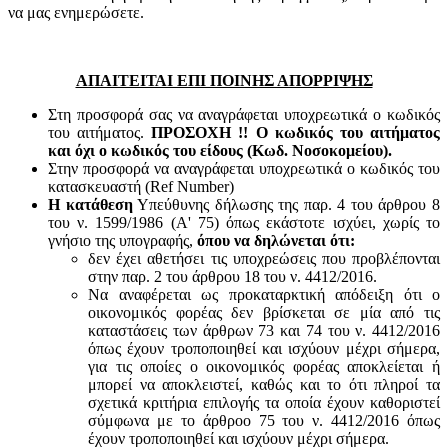
να μας ενημερώσετε.
ΑΠΑΙΤΕΙΤΑΙ ΕΠΙ ΠΟΙΝΗΣ ΑΠΟΡΡΙΨΗΣ
Στη προσφορά σας να αναγράφεται υποχρεωτικά ο κωδικός
του αιτήματος.
ΠΡΟΣΟΧΗ !! Ο κωδικός του αιτήματος
και όχι ο κωδικός του είδους (Κωδ. Νοσοκομείου).
Στην προσφορά να αναγράφεται υποχρεωτικά ο κωδικός του
κατασκευαστή (Ref Number)
Η κατάθεση
Υπεύθυνης δήλωσης της παρ. 4 του άρθρου 8
του ν. 1599/1986 (Α' 75) όπως εκάστοτε ισχύει, χωρίς το
γνήσιο της υπογραφής,
όπου να δηλώνεται ότι:
δεν έχει αθετήσει τις υποχρεώσεις που προβλέπονται
στην παρ. 2 του άρθρου 18 του ν. 4412/2016.
Να αναφέρεται ως προκαταρκτική απόδειξη ότι ο
οικονομικός φορέας δεν βρίσκεται σε μία από τις
καταστάσεις των άρθρων 73 και 74 του ν. 4412/2016
όπως έχουν τροποποιηθεί και ισχύουν μέχρι σήμερα,
για τις οποίες ο οικονομικός φορέας αποκλείεται ή
μπορεί να αποκλειστεί, καθώς και το ότι πληροί τα
σχετικά κριτήρια επιλογής τα οποία έχουν καθοριστεί
σύμφωνα με τo άρθροo 75 του ν. 4412/2016 όπως
έχουν τροποποιηθεί και ισχύουν μέχρι σήμερα.