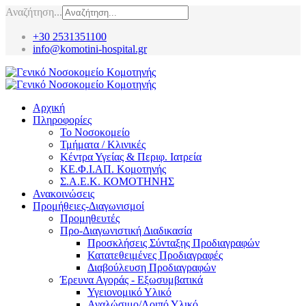
Αναζήτηση...
+30 2531351100
info@komotini-hospital.gr
Αρχική
Πληροφορίες
Το Νοσοκομείο
Τμήματα / Κλινικές
Κέντρα Υγείας & Περιφ. Ιατρεία
ΚΕ.Φ.Ι.ΑΠ. Κομοτηνής
Σ.Α.Ε.Κ. ΚΟΜΟΤΗΝΗΣ
Ανακοινώσεις
Προμήθειες-Διαγωνισμοί
Προμηθευτές
Προ-Διαγωνιστική Διαδικασία
Προσκλήσεις Σύνταξης Προδιαγραφών
Κατατεθειμένες Προδιαγραφές
Διαβούλευση Προδιαγραφών
Έρευνα Αγοράς - Εξωσυμβατικά
Υγειονομικό Υλικό
Αναλώσιμο/Λοιπό Υλικό