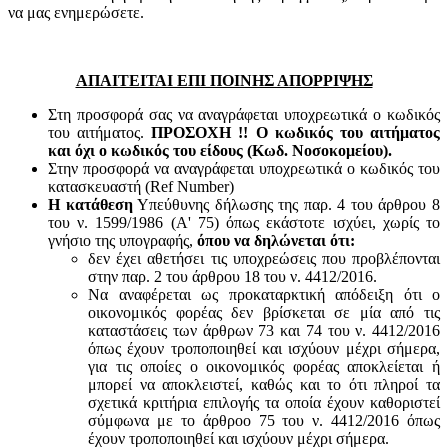
να μας ενημερώσετε.
ΑΠΑΙΤΕΙΤΑΙ ΕΠΙ ΠΟΙΝΗΣ ΑΠΟΡΡΙΨΗΣ
Στη προσφορά σας να αναγράφεται υποχρεωτικά ο κωδικός
του αιτήματος.
ΠΡΟΣΟΧΗ !! Ο κωδικός του αιτήματος
και όχι ο κωδικός του είδους (Κωδ. Νοσοκομείου).
Στην προσφορά να αναγράφεται υποχρεωτικά ο κωδικός του
κατασκευαστή (Ref Number)
Η κατάθεση
Υπεύθυνης δήλωσης της παρ. 4 του άρθρου 8
του ν. 1599/1986 (Α' 75) όπως εκάστοτε ισχύει, χωρίς το
γνήσιο της υπογραφής,
όπου να δηλώνεται ότι:
δεν έχει αθετήσει τις υποχρεώσεις που προβλέπονται
στην παρ. 2 του άρθρου 18 του ν. 4412/2016.
Να αναφέρεται ως προκαταρκτική απόδειξη ότι ο
οικονομικός φορέας δεν βρίσκεται σε μία από τις
καταστάσεις των άρθρων 73 και 74 του ν. 4412/2016
όπως έχουν τροποποιηθεί και ισχύουν μέχρι σήμερα,
για τις οποίες ο οικονομικός φορέας αποκλείεται ή
μπορεί να αποκλειστεί, καθώς και το ότι πληροί τα
σχετικά κριτήρια επιλογής τα οποία έχουν καθοριστεί
σύμφωνα με τo άρθροo 75 του ν. 4412/2016 όπως
έχουν τροποποιηθεί και ισχύουν μέχρι σήμερα.