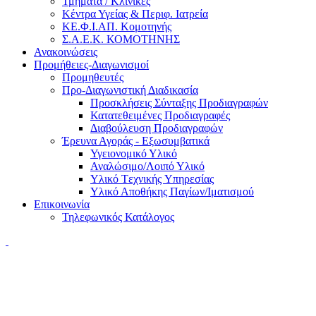
Τμήματα / Κλινικές
Κέντρα Υγείας & Περιφ. Ιατρεία
ΚΕ.Φ.Ι.ΑΠ. Κομοτηνής
Σ.Α.Ε.Κ. ΚΟΜΟΤΗΝΗΣ
Ανακοινώσεις
Προμήθειες-Διαγωνισμοί
Προμηθευτές
Προ-Διαγωνιστική Διαδικασία
Προσκλήσεις Σύνταξης Προδιαγραφών
Κατατεθειμένες Προδιαγραφές
Διαβούλευση Προδιαγραφών
Έρευνα Αγοράς - Εξωσυμβατικά
Υγειονομικό Υλικό
Αναλώσιμο/Λοιπό Υλικό
Υλικό Tεχνικής Yπηρεσίας
Υλικό Αποθήκης Παγίων/Ιματισμού
Επικοινωνία
Τηλεφωνικός Κατάλογος