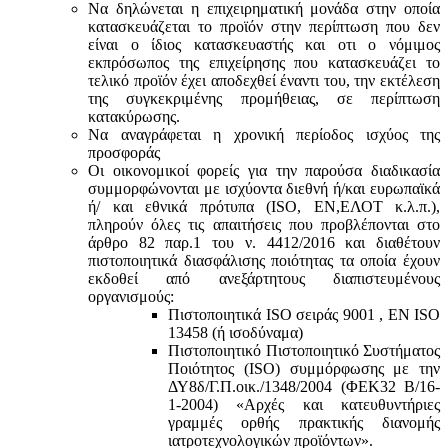
Να δηλώνεται η επιχειρηματική μονάδα στην οποία
κατασκευάζεται το προϊόν στην περίπτωση που δεν
είναι ο ίδιος κατασκευαστής και oτι ο νόμιμος
εκπρόσωπος της επιχείρησης που κατασκευάζει το
τελικό προϊόν έχει αποδεχθεί έναντι του, την εκτέλεση
της συγκεκριμένης προμήθειας, σε περίπτωση
κατακύρωσης.
Να αναγράφεται η χρονική περίοδος ισχύος της
προσφοράς
Οι οικονομικοί φορείς για την παρούσα διαδικασία
συμμορφώνονται με ισχύοντα διεθνή ή/και ευρωπαϊκά
ή/ και εθνικά πρότυπα (ISO, ΕΝ,ΕΛΟΤ κ.λ.π.),
πληρούν όλες τις απαιτήσεις που προβλέπονται στο
άρθρο 82 παρ.1 του ν. 4412/2016 και διαθέτουν
πιστοποιητικά διασφάλισης ποιότητας τα οποία έχουν
εκδοθεί από ανεξάρτητους διαπιστευμένους
οργανισμούς:
Πιστοποιητικά ISO σειράς 9001 , ΕΝ ISO
13458 (ή ισοδύναμα)
Πιστοποιητικό Πιστοποιητικό Συστήματος
Ποιότητος (ISO) συμμόρφωσης με την
ΔΥ8δ/Γ.Π.οικ./1348/2004 (ΦΕΚ32 Β/16-
1-2004) «Αρχές και κατευθυντήριες
γραμμές ορθής πρακτικής διανομής
ιατροτεχνολογικών προϊόντων».