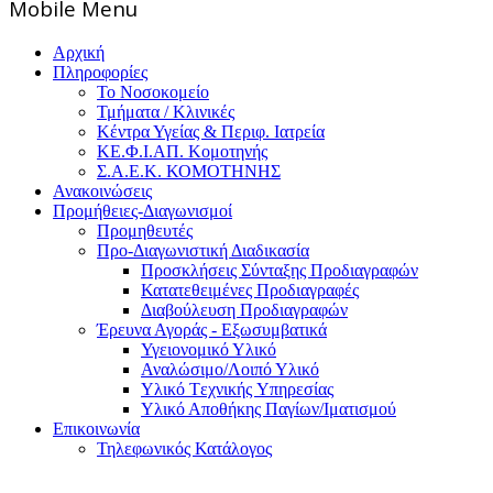
Mοbile Menu
Αρχική
Πληροφορίες
Το Νοσοκομείο
Τμήματα / Κλινικές
Κέντρα Υγείας & Περιφ. Ιατρεία
ΚΕ.Φ.Ι.ΑΠ. Κομοτηνής
Σ.Α.Ε.Κ. ΚΟΜΟΤΗΝΗΣ
Ανακοινώσεις
Προμήθειες-Διαγωνισμοί
Προμηθευτές
Προ-Διαγωνιστική Διαδικασία
Προσκλήσεις Σύνταξης Προδιαγραφών
Κατατεθειμένες Προδιαγραφές
Διαβούλευση Προδιαγραφών
Έρευνα Αγοράς - Εξωσυμβατικά
Υγειονομικό Υλικό
Αναλώσιμο/Λοιπό Υλικό
Υλικό Tεχνικής Yπηρεσίας
Υλικό Αποθήκης Παγίων/Ιματισμού
Επικοινωνία
Τηλεφωνικός Κατάλογος