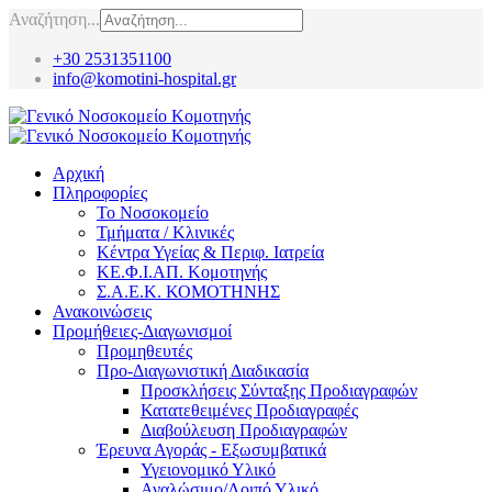
Αναζήτηση...
+30 2531351100
info@komotini-hospital.gr
Αρχική
Πληροφορίες
Το Νοσοκομείο
Τμήματα / Κλινικές
Κέντρα Υγείας & Περιφ. Ιατρεία
ΚΕ.Φ.Ι.ΑΠ. Κομοτηνής
Σ.Α.Ε.Κ. ΚΟΜΟΤΗΝΗΣ
Ανακοινώσεις
Προμήθειες-Διαγωνισμοί
Προμηθευτές
Προ-Διαγωνιστική Διαδικασία
Προσκλήσεις Σύνταξης Προδιαγραφών
Κατατεθειμένες Προδιαγραφές
Διαβούλευση Προδιαγραφών
Έρευνα Αγοράς - Εξωσυμβατικά
Υγειονομικό Υλικό
Αναλώσιμο/Λοιπό Υλικό