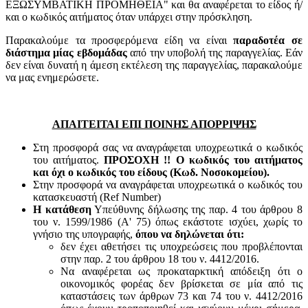
ΕΞΩΣΥΜΒΑΤΙΚΗ ΠΡΟΜΗΘΕΙΑ" και θα αναφέρεται το είδος ή/
και ο κωδικός αιτήματος όταν υπάρχει στην πρόσκληση.
Παρακαλούμε τα προσφερόμενα είδη να είναι
παραδοτέα σε
διάστημα μίας εβδομάδας
από την υποβολή της παραγγελίας. Εάν
δεν είναι δυνατή η άμεση εκτέλεση της παραγγελίας, παρακαλούμε
να μας ενημερώσετε.
ΑΠΑΙΤΕΙΤΑΙ ΕΠΙ ΠΟΙΝΗΣ ΑΠΟΡΡΙΨΗΣ
Στη προσφορά σας να αναγράφεται υποχρεωτικά ο κωδικός
του αιτήματος.
ΠΡΟΣΟΧΗ !! Ο κωδικός του αιτήματος
και όχι ο κωδικός του είδους (Κωδ. Νοσοκομείου).
Στην προσφορά να αναγράφεται υποχρεωτικά ο κωδικός του
κατασκευαστή (Ref Number)
Η κατάθεση
Υπεύθυνης δήλωσης της παρ. 4 του άρθρου 8
του ν. 1599/1986 (Α' 75) όπως εκάστοτε ισχύει, χωρίς το
γνήσιο της υπογραφής,
όπου να δηλώνεται ότι:
δεν έχει αθετήσει τις υποχρεώσεις που προβλέπονται
στην παρ. 2 του άρθρου 18 του ν. 4412/2016.
Να αναφέρεται ως προκαταρκτική απόδειξη ότι ο
οικονομικός φορέας δεν βρίσκεται σε μία από τις
καταστάσεις των άρθρων 73 και 74 του ν. 4412/2016