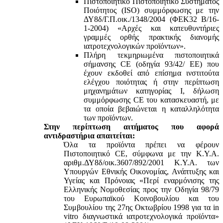
Πιστοποιητικό Πιστοποιητικό Συστήματος
Ποιότητος (ISO) συμμόρφωσης με την
ΔΥ8δ/Γ.Π.οικ./1348/2004 (ΦΕΚ32 Β/16-
1-2004) «Αρχές και κατευθυντήριες
γραμμές ορθής πρακτικής διανομής
ιατροτεχνολογικών προϊόντων».
Πλήρη τεκμηριωμένα πιστοποιητικά
σήμανσης CE (οδηγία 93/42/ ΕΕ) που
έχουν εκδοθεί από επίσημα ινστιτούτα
ελέγχου ποιότητας ή στην περίπτωση
μηχανημάτων κατηγορίας Ι, δήλωση
συμμόρφωσης CE του κατασκευαστή, με
τα οποία βεβαιώνεται η καταλληλότητα
των προϊόντων.
Στην περίπτωση αιτήματος που αφορά
αντιδραστήρια απαιτείται:
Όλα τα προϊόντα πρέπει να φέρουν
Πιστοποιητικό CE, σύμφωνα με την Κ.Υ.Α.
αριθμ.ΔΥ8δ/οικ.3607/892/2001 Κ.Υ.Α. των
Υπουργών Εθνικής Οικονομίας, Ανάπτυξης και
Υγείας και Πρόνοιας «Περί εναρμόνισης της
Ελληνικής Νομοθεσίας προς την Οδηγία 98/79
του Ευρωπαϊκού Κοινοβουλίου και του
Συμβουλίου της 27ης Οκτωβρίου 1998 για τα in
vitro διαγνωστικά ιατροτεχνολογικά προϊόντα»