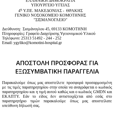
EΛΛΗΝΙΚΗ ΔΗΜΟΚΡΑΤΙΑ
ΥΠΟΥΡΓΕΙΟ ΥΓΕΙΑΣ
η
4
Υ.ΠΕ. ΜΑΚΕΔΟΝΙΑΣ - ΘΡΑΚΗΣ
ΓΕΝΙΚΟ NΟΣΟΚΟΜΕΙΟ ΚΟΜΟΤΗΝΗΣ
"ΣΙΣΜΑΝΟΓΛΕΙΟ"
Διεύθυνση: Σισμάνογλου 45, 69133 ΚΟΜΟΤΗΝΗ
Πληροφορίες: Γραφείο Διαχείρισης Υγειονομικού Υλικού
Τηλέφωνο: 25313 51492 - 244 - 252
Email: ygyliko@komotini-hospital.gr
ΑΠΟΣΤΟΛΗ ΠΡΟΣΦΟΡΑΣ ΓΙΑ
ΕΞΩΣΥΜΒΑΤΙΚΗ ΠΑΡΑΓΓΕΛΙΑ
Παρακαλούμε όπως μας αποστείλετε προσφορά προσαρμοσμένη
με τις τιμές παρατηρητηρίου στην οποία να αναγράφεται ο κωδικός
παρατηρητηρίου και η τιμή αυτού καθώς και ο κωδικός GMDN και
ΕΚΑΠΤΥ. Εάν το είδος δεν αντιστοιχίζεται από εσάς στο
παρατηρητήριο τιμών παρακαλούμε όπως μας αποστείλατε
υπεύθυνη δήλωσή σας.