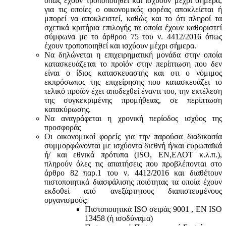
όπως έχουν τροποποιηθεί και ισχύουν μέχρι σήμερα,
για τις οποίες ο οικονομικός φορέας αποκλείεται ή
μπορεί να αποκλειστεί, καθώς και το ότι πληροί τα
σχετικά κριτήρια επιλογής τα οποία έχουν καθοριστεί
σύμφωνα με τo άρθροo 75 του ν. 4412/2016 όπως
έχουν τροποποιηθεί και ισχύουν μέχρι σήμερα.
Να δηλώνεται η επιχειρηματική μονάδα στην οποία
κατασκευάζεται το προϊόν στην περίπτωση που δεν
είναι ο ίδιος κατασκευαστής και oτι ο νόμιμος
εκπρόσωπος της επιχείρησης που κατασκευάζει το
τελικό προϊόν έχει αποδεχθεί έναντι του, την εκτέλεση
της συγκεκριμένης προμήθειας, σε περίπτωση
κατακύρωσης.
Να αναγράφεται η χρονική περίοδος ισχύος της
προσφοράς
Οι οικονομικοί φορείς για την παρούσα διαδικασία
συμμορφώνονται με ισχύοντα διεθνή ή/και ευρωπαϊκά
ή/ και εθνικά πρότυπα (ISO, ΕΝ,ΕΛΟΤ κ.λ.π.),
πληρούν όλες τις απαιτήσεις που προβλέπονται στο
άρθρο 82 παρ.1 του ν. 4412/2016 και διαθέτουν
πιστοποιητικά διασφάλισης ποιότητας τα οποία έχουν
εκδοθεί από ανεξάρτητους διαπιστευμένους
οργανισμούς:
Πιστοποιητικά ISO σειράς 9001 , ΕΝ ISO
13458 (ή ισοδύναμα)