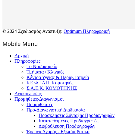
© 2024 Σχεδιασμός-Ανάπτυξη:
Optimum Πληροφορική
Mοbile Menu
Αρχική
Πληροφορίες
Το Νοσοκομείο
Τμήματα / Κλινικές
Κέντρα Υγείας & Περιφ. Ιατρεία
ΚΕ.Φ.Ι.ΑΠ. Κομοτηνής
Σ.Α.Ε.Κ. ΚΟΜΟΤΗΝΗΣ
Ανακοινώσεις
Προμήθειες-Διαγωνισμοί
Προμηθευτές
Προ-Διαγωνιστική Διαδικασία
Προσκλήσεις Σύνταξης Προδιαγραφών
Κατατεθειμένες Προδιαγραφές
Διαβούλευση Προδιαγραφών
Έρευνα Αγοράς - Εξωσυμβατικά