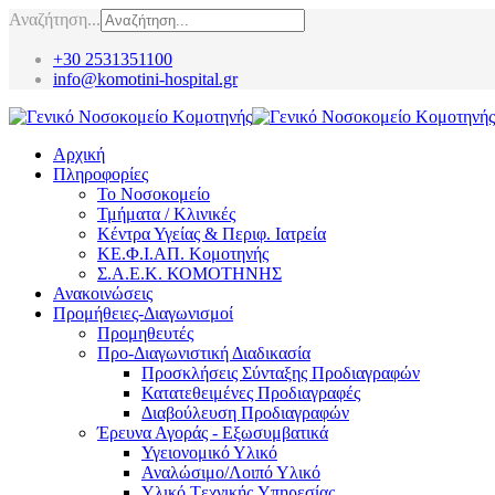
Αναζήτηση...
+30 2531351100
info@komotini-hospital.gr
Αρχική
Πληροφορίες
Το Νοσοκομείο
Τμήματα / Κλινικές
Κέντρα Υγείας & Περιφ. Ιατρεία
ΚΕ.Φ.Ι.ΑΠ. Κομοτηνής
Σ.Α.Ε.Κ. ΚΟΜΟΤΗΝΗΣ
Ανακοινώσεις
Προμήθειες-Διαγωνισμοί
Προμηθευτές
Προ-Διαγωνιστική Διαδικασία
Προσκλήσεις Σύνταξης Προδιαγραφών
Κατατεθειμένες Προδιαγραφές
Διαβούλευση Προδιαγραφών
Έρευνα Αγοράς - Εξωσυμβατικά
Υγειονομικό Υλικό
Αναλώσιμο/Λοιπό Υλικό
Υλικό Tεχνικής Yπηρεσίας