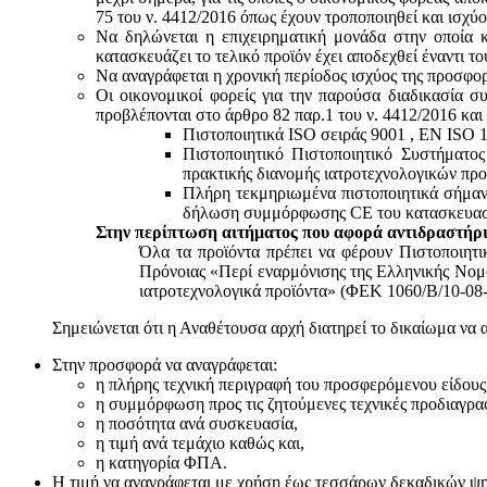
75 του ν. 4412/2016 όπως έχουν τροποποιηθεί και ισχύ
Να δηλώνεται η επιχειρηματική μονάδα στην οποία κ
κατασκευάζει το τελικό προϊόν έχει αποδεχθεί έναντι 
Να αναγράφεται η χρονική περίοδος ισχύος της προσφο
Οι οικονομικοί φορείς για την παρούσα διαδικασία σ
προβλέπονται στο άρθρο 82 παρ.1 του ν. 4412/2016 και
Πιστοποιητικά ISO σειράς 9001 , ΕΝ ISO 
Πιστοποιητικό Πιστοποιητικό Συστήματο
πρακτικής διανομής ιατροτεχνολογικών προ
Πλήρη τεκμηριωμένα πιστοποιητικά σήμανσ
δήλωση συμμόρφωσης CE του κατασκευαστή
Στην περίπτωση αιτήματος που αφορά αντιδραστήρι
Όλα τα προϊόντα πρέπει να φέρουν Πιστοποιητ
Πρόνοιας «Περί εναρμόνισης της Ελληνικής Νομο
ιατροτεχνολογικά προϊόντα» (ΦΕΚ 1060/Β/10-08-
Σημειώνεται ότι η Αναθέτουσα αρχή διατηρεί το δικαίωμα να 
Στην προσφορά να αναγράφεται:
η πλήρης τεχνική περιγραφή του προσφερόμενου είδους
η συμμόρφωση προς τις ζητούμενες τεχνικές προδιαγρα
η ποσότητα ανά συσκευασία,
η τιμή ανά τεμάχιο καθώς και,
η κατηγορία ΦΠΑ.
Η τιμή να αναγράφεται με χρήση έως τεσσάρων δεκαδικών ψηφί