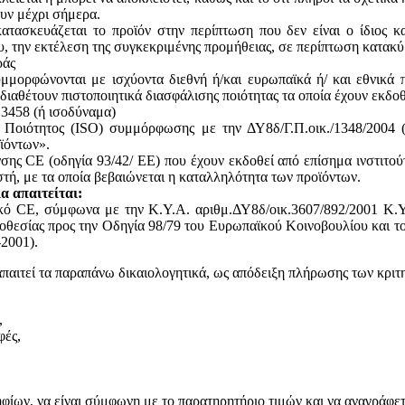
ουν μέχρι σήμερα.
ατασκευάζεται το προϊόν στην περίπτωση που δεν είναι ο ίδιος κ
του, την εκτέλεση της συγκεκριμένης προμήθειας, σε περίπτωση κατακ
ράς
υμμορφώνονται με ισχύοντα διεθνή ή/και ευρωπαϊκά ή/ και εθνικά 
 διαθέτουν πιστοποιητικά διασφάλισης ποιότητας τα οποία έχουν εκδο
13458 (ή ισοδύναμα)
ς Ποιότητος (ISO) συμμόρφωσης με την ΔΥ8δ/Γ.Π.οικ./1348/2004
ϊόντων».
ης CE (οδηγία 93/42/ ΕΕ) που έχουν εκδοθεί από επίσημα ινστιτού
, με τα οποία βεβαιώνεται η καταλληλότητα των προϊόντων.
α απαιτείται:
ικό CE, σύμφωνα με την Κ.Υ.Α. αριθμ.ΔΥ8δ/οικ.3607/892/2001 Κ.Υ
θεσίας προς την Οδηγία 98/79 του Ευρωπαϊκού Κοινοβουλίου και του
2001).
απαιτεί τα παραπάνω δικαιολογητικά, ως απόδειξη πλήρωσης των κριτ
,
φές,
ων, να είναι σύμφωνη με το παρατηρητήριο τιμών και να αναγράφεται