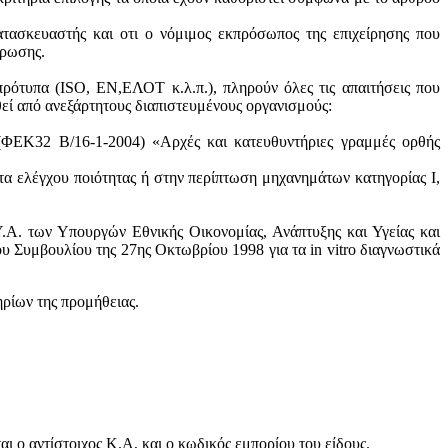
ατασκευαστής και oτι ο νόμιμος εκπρόσωπος της επιχείρησης που
ύρωσης.
πρότυπα (ISO, ΕΝ,ΕΛΟΤ κ.λ.π.), πληρούν όλες τις απαιτήσεις που
θεί από ανεξάρτητους διαπιστευμένους οργανισμούς:
 (ΦΕΚ32 Β/16-1-2004) «Αρχές και κατευθυντήριες γραμμές ορθής
τα ελέγχου ποιότητας ή στην περίπτωση μηχανημάτων κατηγορίας Ι,
.Α. των Υπουργών Εθνικής Οικονομίας, Ανάπτυξης και Υγείας και
 Συμβουλίου της 27ης Οκτωβρίου 1998 για τα in vitro διαγνωστικά
ηρίων της προμήθειας.
 ο αντίστοιχος Κ.Α, και ο κωδικός εμπορίου του είδους.