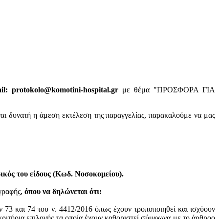
: protokolo@komotini-hospital.gr
με θέμα "ΠΡΟΣΦΟΡΑ ΓΙΑ
ναι δυνατή η άμεση εκτέλεση της παραγγελίας, παρακαλούμε να μας
κός του είδους (Κωδ. Νοσοκομείου).
ογραφής,
όπου να δηλώνεται ότι:
ν 73 και 74 του ν. 4412/2016 όπως έχουν τροποποιηθεί και ισχύουν
ά κριτήρια επιλογής τα οποία έχουν καθοριστεί σύμφωνα με τo άρθροo