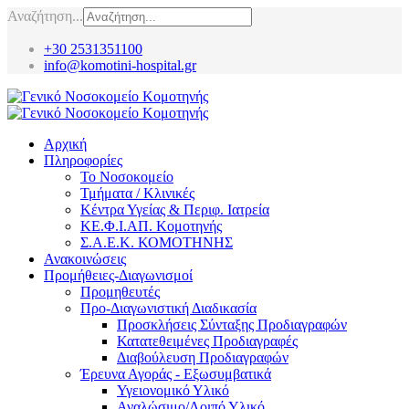
Αναζήτηση...
+30 2531351100
info@komotini-hospital.gr
Αρχική
Πληροφορίες
Το Νοσοκομείο
Τμήματα / Κλινικές
Κέντρα Υγείας & Περιφ. Ιατρεία
ΚΕ.Φ.Ι.ΑΠ. Κομοτηνής
Σ.Α.Ε.Κ. ΚΟΜΟΤΗΝΗΣ
Ανακοινώσεις
Προμήθειες-Διαγωνισμοί
Προμηθευτές
Προ-Διαγωνιστική Διαδικασία
Προσκλήσεις Σύνταξης Προδιαγραφών
Κατατεθειμένες Προδιαγραφές
Διαβούλευση Προδιαγραφών
Έρευνα Αγοράς - Εξωσυμβατικά
Υγειονομικό Υλικό
Αναλώσιμο/Λοιπό Υλικό