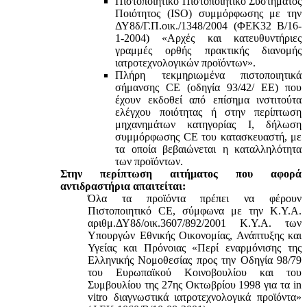
Πιστοποιητικό Πιστοποιητικό Συστήματος
Ποιότητος (ISO) συμμόρφωσης με την
ΔΥ8δ/Γ.Π.οικ./1348/2004 (ΦΕΚ32 Β/16-
1-2004) «Αρχές και κατευθυντήριες
γραμμές ορθής πρακτικής διανομής
ιατροτεχνολογικών προϊόντων».
Πλήρη τεκμηριωμένα πιστοποιητικά
σήμανσης CE (οδηγία 93/42/ ΕΕ) που
έχουν εκδοθεί από επίσημα ινστιτούτα
ελέγχου ποιότητας ή στην περίπτωση
μηχανημάτων κατηγορίας Ι, δήλωση
συμμόρφωσης CE του κατασκευαστή, με
τα οποία βεβαιώνεται η καταλληλότητα
των προϊόντων.
Στην περίπτωση αιτήματος που αφορά
αντιδραστήρια απαιτείται:
Όλα τα προϊόντα πρέπει να φέρουν
Πιστοποιητικό CE, σύμφωνα με την Κ.Υ.Α.
αριθμ.ΔΥ8δ/οικ.3607/892/2001 Κ.Υ.Α. των
Υπουργών Εθνικής Οικονομίας, Ανάπτυξης και
Υγείας και Πρόνοιας «Περί εναρμόνισης της
Ελληνικής Νομοθεσίας προς την Οδηγία 98/79
του Ευρωπαϊκού Κοινοβουλίου και του
Συμβουλίου της 27ης Οκτωβρίου 1998 για τα in
vitro διαγνωστικά ιατροτεχνολογικά προϊόντα»