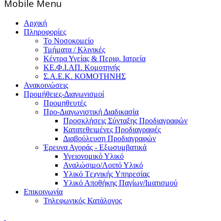
Mοbile Menu
Αρχική
Πληροφορίες
Το Νοσοκομείο
Τμήματα / Κλινικές
Κέντρα Υγείας & Περιφ. Ιατρεία
ΚΕ.Φ.Ι.ΑΠ. Κομοτηνής
Σ.Α.Ε.Κ. ΚΟΜΟΤΗΝΗΣ
Ανακοινώσεις
Προμήθειες-Διαγωνισμοί
Προμηθευτές
Προ-Διαγωνιστική Διαδικασία
Προσκλήσεις Σύνταξης Προδιαγραφών
Κατατεθειμένες Προδιαγραφές
Διαβούλευση Προδιαγραφών
Έρευνα Αγοράς - Εξωσυμβατικά
Υγειονομικό Υλικό
Αναλώσιμο/Λοιπό Υλικό
Υλικό Tεχνικής Yπηρεσίας
Υλικό Αποθήκης Παγίων/Ιματισμού
Επικοινωνία
Τηλεφωνικός Κατάλογος