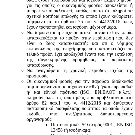
για τις οποίες ο οικονομικός φορέας αποκλείεται ή
μπορεί να αποκλειστεί, καθώς και το ότι πληροί τα
σχετικά κριτήρια επιλογής τα οποία έχουν καθοριστεί
σύμφωνα με τo άρθροo 75 του ν. 4412/2016 όπως
έχουν τροποποιηθεί και ισχύουν μέχρι σήμερα.
Να δηλώνεται η επιχειρηματική μονάδα στην οποία
κατασκευάζεται το προϊόν στην περίπτωση που δεν
είναι ο ίδιος κατασκευαστής και oτι ο νόμιμος
εκπρόσωπος της επιχείρησης που κατασκευάζει το
τελικό προϊόν έχει αποδεχθεί έναντι του, την εκτέλεση
της συγκεκριμένης προμήθειας, σε περίπτωση
κατακύρωσης.
Να αναγράφεται η χρονική περίοδος ισχύος της
προσφοράς
Οι οικονομικοί φορείς για την παρούσα διαδικασία
συμμορφώνονται με ισχύοντα διεθνή ή/και ευρωπαϊκά
ή/ και εθνικά πρότυπα (ISO, ΕΝ,ΕΛΟΤ κ.λ.π.),
πληρούν όλες τις απαιτήσεις που προβλέπονται στο
άρθρο 82 παρ.1 του ν. 4412/2016 και διαθέτουν
πιστοποιητικά διασφάλισης ποιότητας τα οποία έχουν
εκδοθεί από ανεξάρτητους διαπιστευμένους
οργανισμούς:
Πιστοποιητικά ISO σειράς 9001 , ΕΝ ISO
13458 (ή ισοδύναμα)