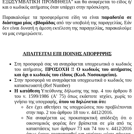
ΕΞΩΣΥΜΒΑΤΙΚΗ ΠΡΟΜΗΘΕΙΑ" και θα αναφέρεται το είδος ή/
και ο κωδικός αιτήματος όταν υπάρχει στην πρόσκληση.
Παρακαλούμε τα προσφερόμενα είδη να είναι
παραδοτέα σε
διάστημα μίας εβδομάδας
από την υποβολή της παραγγελίας. Εάν
δεν είναι δυνατή η άμεση εκτέλεση της παραγγελίας, παρακαλούμε
να μας ενημερώσετε.
ΑΠΑΙΤΕΙΤΑΙ ΕΠΙ ΠΟΙΝΗΣ ΑΠΟΡΡΙΨΗΣ
Στη προσφορά σας να αναγράφεται υποχρεωτικά ο κωδικός
του αιτήματος.
ΠΡΟΣΟΧΗ !! Ο κωδικός του αιτήματος
και όχι ο κωδικός του είδους (Κωδ. Νοσοκομείου).
Στην προσφορά να αναγράφεται υποχρεωτικά ο κωδικός του
κατασκευαστή (Ref Number)
Η κατάθεση
Υπεύθυνης δήλωσης της παρ. 4 του άρθρου 8
του ν. 1599/1986 (Α' 75) όπως εκάστοτε ισχύει, χωρίς το
γνήσιο της υπογραφής,
όπου να δηλώνεται ότι:
δεν έχει αθετήσει τις υποχρεώσεις που προβλέπονται
στην παρ. 2 του άρθρου 18 του ν. 4412/2016.
Να αναφέρεται ως προκαταρκτική απόδειξη ότι ο
οικονομικός φορέας δεν βρίσκεται σε μία από τις
καταστάσεις των άρθρων 73 και 74 του ν. 4412/2016
όπως έχουν τροποποιηθεί και ισχύουν μέχρι σήμερα,