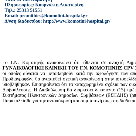
Πληροφορίες: Κουρνιώτη Αικατερίνη
Τηλ.: 25313 51551
Email: promithies@komotini-hospital.gr
Δ/νση διαδικτύου: http://www.komotini-hospital.gr/
Το Γ.Ν. Κομοτηνής ανακοινώνει ότι τίθενται σε ανοιχτή Δημ
ΓΥΝΑΙΚΟΛΟΓΙΚΗ ΚΛΙΝΙΚΗ ΤΟΥ Γ.Ν. ΚΟΜΟΤΗΝΗΣ CPV 33
οι οποίες δύναται να μεταβληθούν κατά την αξιολόγηση των απ
Προδιαγραφών, θα αναρτηθεί σχετική ανακοίνωση στην ιστοσελίδα
υποβλήθηκαν. Επισημαίνεται ότι τα καταχωρημένα σχόλια των οι
Διαβούλευσης. Η Διαβούλευση θα διαρκέσει δεκαπέντε (15) ημ
Συστήματος Ηλεκτρονικών Δημοσίων Συμβάσεων (ΕΣΗΔΗΣ) (http://
Παρακαλείσθε για την ανταπόκριση και συμμετοχή σας στη διαδικ