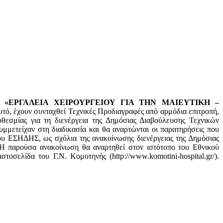
ια
«ΕΡΓΑΛΕΙΑ ΧΕΙΡΟΥΡΓΕΙΟΥ ΓΙΑ ΤΗΝ ΜΑΙΕΥΤΙΚΗ –
αυτό, έχουν συνταχθεί Τεχνικές Προδιαγραφές από αρμόδια επιτροπή,
θεσμίας για τη διενέργεια της Δημόσιας Διαβούλευσης Τεχνικών
μμετείχαν στη διαδικασία και θα αναρτώνται οι παρατηρήσεις που
ου ΕΣΗΔΗΣ, ως σχόλια της ανακοίνωσης διενέργειας της Δημόσιας
Η παρούσα ανακοίνωση θα αναρτηθεί στον ιστότοπο του Εθνικού
σελίδα του Γ.Ν. Κομοτηνής (http://www.komotini-hospital.gr/).