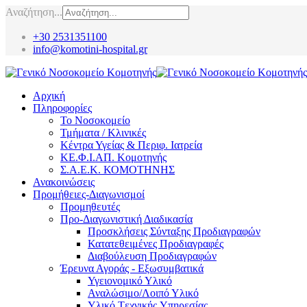
Αναζήτηση...
+30 2531351100
info@komotini-hospital.gr
Αρχική
Πληροφορίες
Το Νοσοκομείο
Τμήματα / Κλινικές
Κέντρα Υγείας & Περιφ. Ιατρεία
ΚΕ.Φ.Ι.ΑΠ. Κομοτηνής
Σ.Α.Ε.Κ. ΚΟΜΟΤΗΝΗΣ
Ανακοινώσεις
Προμήθειες-Διαγωνισμοί
Προμηθευτές
Προ-Διαγωνιστική Διαδικασία
Προσκλήσεις Σύνταξης Προδιαγραφών
Κατατεθειμένες Προδιαγραφές
Διαβούλευση Προδιαγραφών
Έρευνα Αγοράς - Εξωσυμβατικά
Υγειονομικό Υλικό
Αναλώσιμο/Λοιπό Υλικό
Υλικό Tεχνικής Yπηρεσίας