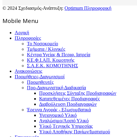
© 2024 Σχεδιασμός-Ανάπτυξη:
Optimum Πληροφορική
Mοbile Menu
Αρχική
Πληροφορίες
Το Νοσοκομείο
Τμήματα / Κλινικές
Κέντρα Υγείας & Περιφ. Ιατρεία
ΚΕ.Φ.Ι.ΑΠ. Κομοτηνής
Σ.Α.Ε.Κ. ΚΟΜΟΤΗΝΗΣ
Ανακοινώσεις
Προμήθειες-Διαγωνισμοί
Προμηθευτές
Προ-Διαγωνιστική Διαδικασία
Προσκλήσεις Σύνταξης Προδιαγραφών
Κατατεθειμένες Προδιαγραφές
Διαβούλευση Προδιαγραφών
Έρευνα Αγοράς - Εξωσυμβατικά
Υγειονομικό Υλικό
Αναλώσιμο/Λοιπό Υλικό
Υλικό Tεχνικής Yπηρεσίας
Υλικό Αποθήκης Παγίων/Ιματισμού