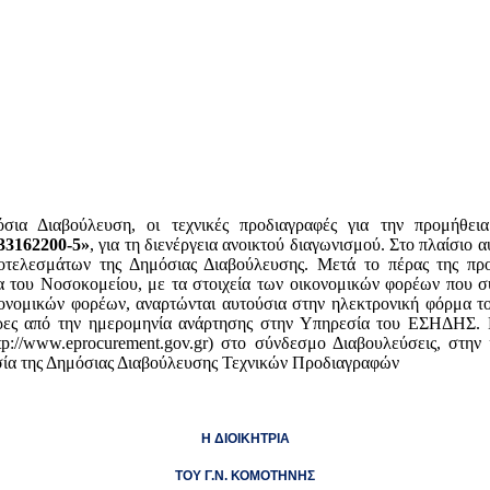
όσια Διαβούλευση, οι τεχνικές προδιαγραφές για την προμήθε
162200-5»
, για τη διενέργεια ανοικτού διαγωνισμού. Στο πλαίσιο 
οτελεσμάτων της Δημόσιας Διαβούλευσης. Μετά το πέρας της προ
 του Νοσοκομείου, με τα στοιχεία των οικονομικών φορέων που συ
κονομικών φορέων, αναρτώνται αυτούσια στην ηλεκτρονική φόρμα τ
έρες από την ημερομηνία ανάρτησης στην Υπηρεσία του ΕΣΗΔΗΣ. 
www.eprocurement.gov.gr) στο σύνδεσμο Διαβουλεύσεις, στην ιστο
ασία της Δημόσιας Διαβούλευσης Τεχνικών Προδιαγραφών
Η ΔΙΟΙΚΗΤΡΙΑ
ΤΟΥ Γ.Ν. ΚΟΜΟΤΗΝΗΣ