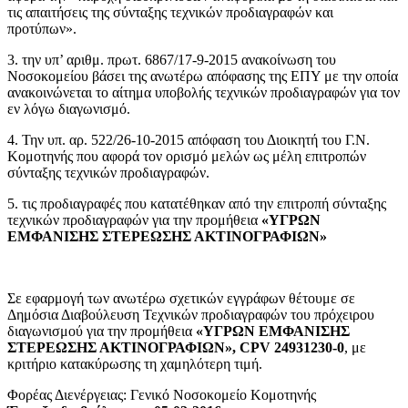
τις απαιτήσεις της σύνταξης τεχνικών προδιαγραφών και
προτύπων».
3. την υπ’ αριθμ. πρωτ. 6867/17-9-2015 ανακοίνωση του
Νοσοκομείου βάσει της ανωτέρω απόφασης της ΕΠΥ με την οποία
ανακοινώνεται το αίτημα υποβολής τεχνικών προδιαγραφών για τον
εν λόγω διαγωνισμό.
4. Την υπ. αρ. 522/26-10-2015 απόφαση του Διοικητή του Γ.Ν.
Κομοτηνής που αφορά τον ορισμό μελών ως μέλη επιτροπών
σύνταξης τεχνικών προδιαγραφών.
5. τις προδιαγραφές που κατατέθηκαν από την επιτροπή σύνταξης
τεχνικών προδιαγραφών για την προμήθεια
«ΥΓΡΩΝ
ΕΜΦΑΝΙΣΗΣ ΣΤΕΡΕΩΣΗΣ ΑΚΤΙΝΟΓΡΑΦΙΩΝ»
Σε εφαρμογή των ανωτέρω σχετικών εγγράφων θέτουμε σε
Δημόσια Διαβούλευση Τεχνικών προδιαγραφών του πρόχειρου
διαγωνισμού για την προμήθεια
«ΥΓΡΩΝ ΕΜΦΑΝΙΣΗΣ
ΣΤΕΡΕΩΣΗΣ ΑΚΤΙΝΟΓΡΑΦΙΩΝ», CPV 24931230-0
, με
κριτήριο κατακύρωσης τη χαμηλότερη τιμή.
Φορέας Διενέργειας: Γενικό Νοσοκομείο Κομοτηνής