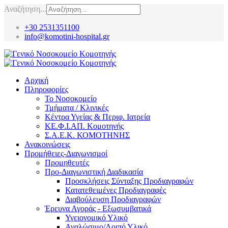
Αναζήτηση...
+30 2531351100
info@komotini-hospital.gr
Αρχική
Πληροφορίες
Το Νοσοκομείο
Τμήματα / Κλινικές
Κέντρα Υγείας & Περιφ. Ιατρεία
ΚΕ.Φ.Ι.ΑΠ. Κομοτηνής
Σ.Α.Ε.Κ. ΚΟΜΟΤΗΝΗΣ
Ανακοινώσεις
Προμήθειες-Διαγωνισμοί
Προμηθευτές
Προ-Διαγωνιστική Διαδικασία
Προσκλήσεις Σύνταξης Προδιαγραφών
Κατατεθειμένες Προδιαγραφές
Διαβούλευση Προδιαγραφών
Έρευνα Αγοράς - Εξωσυμβατικά
Υγειονομικό Υλικό
Αναλώσιμο/Λοιπό Υλικό