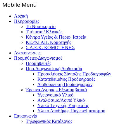
Mοbile Menu
Αρχική
Πληροφορίες
Το Νοσοκομείο
Τμήματα / Κλινικές
Κέντρα Υγείας & Περιφ. Ιατρεία
ΚΕ.Φ.Ι.ΑΠ. Κομοτηνής
Σ.Α.Ε.Κ. ΚΟΜΟΤΗΝΗΣ
Ανακοινώσεις
Προμήθειες-Διαγωνισμοί
Προμηθευτές
Προ-Διαγωνιστική Διαδικασία
Προσκλήσεις Σύνταξης Προδιαγραφών
Κατατεθειμένες Προδιαγραφές
Διαβούλευση Προδιαγραφών
Έρευνα Αγοράς - Εξωσυμβατικά
Υγειονομικό Υλικό
Αναλώσιμο/Λοιπό Υλικό
Υλικό Tεχνικής Yπηρεσίας
Υλικό Αποθήκης Παγίων/Ιματισμού
Επικοινωνία
Τηλεφωνικός Κατάλογος