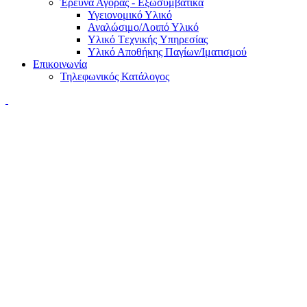
Έρευνα Αγοράς - Εξωσυμβατικά
Υγειονομικό Υλικό
Αναλώσιμο/Λοιπό Υλικό
Υλικό Tεχνικής Yπηρεσίας
Υλικό Αποθήκης Παγίων/Ιματισμού
Επικοινωνία
Τηλεφωνικός Κατάλογος