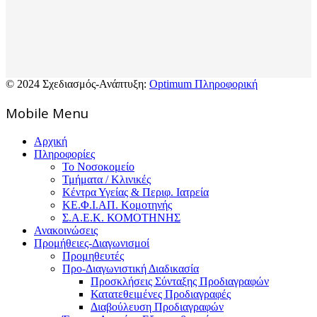
© 2024 Σχεδιασμός-Ανάπτυξη:
Optimum Πληροφορική
Mοbile Menu
Αρχική
Πληροφορίες
Το Νοσοκομείο
Τμήματα / Κλινικές
Κέντρα Υγείας & Περιφ. Ιατρεία
ΚΕ.Φ.Ι.ΑΠ. Κομοτηνής
Σ.Α.Ε.Κ. ΚΟΜΟΤΗΝΗΣ
Ανακοινώσεις
Προμήθειες-Διαγωνισμοί
Προμηθευτές
Προ-Διαγωνιστική Διαδικασία
Προσκλήσεις Σύνταξης Προδιαγραφών
Κατατεθειμένες Προδιαγραφές
Διαβούλευση Προδιαγραφών