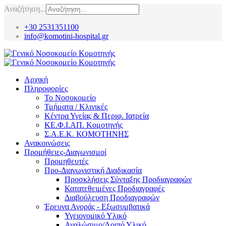
Αναζήτηση...
+30 2531351100
info@komotini-hospital.gr
Αρχική
Πληροφορίες
Το Νοσοκομείο
Τμήματα / Κλινικές
Κέντρα Υγείας & Περιφ. Ιατρεία
ΚΕ.Φ.Ι.ΑΠ. Κομοτηνής
Σ.Α.Ε.Κ. ΚΟΜΟΤΗΝΗΣ
Ανακοινώσεις
Προμήθειες-Διαγωνισμοί
Προμηθευτές
Προ-Διαγωνιστική Διαδικασία
Προσκλήσεις Σύνταξης Προδιαγραφών
Κατατεθειμένες Προδιαγραφές
Διαβούλευση Προδιαγραφών
Έρευνα Αγοράς - Εξωσυμβατικά
Υγειονομικό Υλικό
Αναλώσιμο/Λοιπό Υλικό