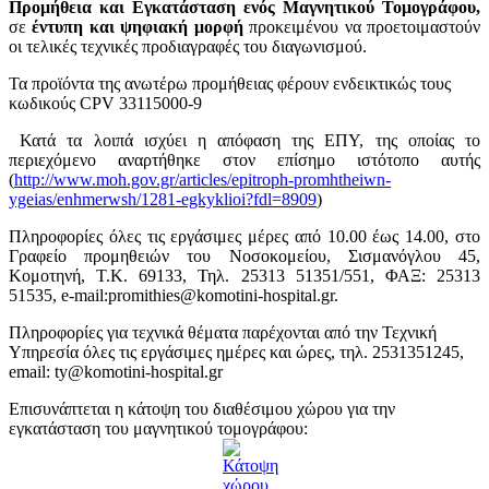
Προμήθεια και Εγκατάσταση ενός Μαγνητικού Τομογράφου
,
σε
έντυπη και ψηφιακή μορφή
προκειμένου να προετοιμαστούν
οι τελικές τεχνικές προδιαγραφές του διαγωνισμού.
Τα προϊόντα της ανωτέρω προμήθειας φέρουν ενδεικτικώς τους
κωδικούς CPV 33115000-9
Κατά τα λοιπά ισχύει η απόφαση της ΕΠΥ, της οποίας το
περιεχόμενο αναρτήθηκε στον επίσημο ιστότοπο αυτής
(
http://www.moh.gov.gr/articles/epitroph-promhtheiwn-
ygeias/enhmerwsh/1281-egkyklioi?fdl=8909
)
Πληροφορίες όλες τις εργάσιμες μέρες από 10.00 έως 14.00, στο
Γραφείο προμηθειών του Νοσοκομείου, Σισμανόγλου 45,
Κομοτηνή, Τ.Κ. 69133, Τηλ. 25313 51351/551, ΦΑΞ: 25313
51535, e-mail:promithies@komotini-hospital.gr.
Πληροφορίες για τεχνικά θέματα παρέχονται από την Τεχνική
Υπηρεσία όλες τις εργάσιμες ημέρες και ώρες, τηλ. 2531351245,
email: ty@komotini-hospital.gr
Επισυνάπτεται η κάτοψη του διαθέσιμου χώρου για την
εγκατάσταση του μαγνητικού τομογράφου: