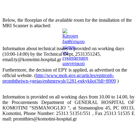
Below, the floorplan of the available room for the installation of the
MRI Scanner
is attached
:
Information about technical issues is provided on working days
(10:00-14:00) by the Technical Dept, 2531351245,
email:ty@komotini-hospital.gr
Furthermore, the decision of EPY is applied, as advertised on the
official website.
(
http://www.moh.gov.gr/articles/epitroph-
promhtheiwn-ygeias/enhmerwsh/1281-egkyklioi?fdl=8909
)
Information is provided on all working days from 10.00 to 14.00, by
the Procurements Department of GENERAL HOSPITAL OF
KOMOTINI "SISMANOGLIO ", at Sismanoglou 45, PC 69133,
Komotini, Phone Number: 25313 51351/551 , Fax 25313 51535 E
mail: promithies@komotini-hospital.gr