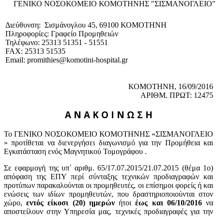
ΓΕΝΙΚΟ NΟΣΟΚΟΜΕΙΟ ΚΟΜΟΤΗΝΗΣ "ΣΙΣΜΑΝΟΓΛΕΙΟ"
Διεύθυνση: Σισμάνογλου 45, 69100 ΚΟΜΟΤΗΝΗ
Πληροφορίες: Γραφείο Προμηθειών
Τηλέφωνο: 25313 51351 - 51551
FAX: 25313 51535
Email: promithies@komotini-hospital.gr
ΚΟΜΟΤΗΝΗ, 16/
09/2
016
ΑΡΙΘΜ. ΠΡΩΤ:
12475
Α Ν Α Κ Ο Ι Ν Ω Σ Η
Το ΓΕΝΙΚΟ ΝΟΣΟΚΟΜΕΙΟ ΚΟΜΟΤΗΝΗΣ «ΣΙΣΜΑΝΟΓΛΕΙΟ
» προτίθεται να διενεργήσει διαγωνισμό για την Προμήθεια και
Εγκατάσταση ενός Μαγνητικού Τομογράφου .
Σε εφαρμογή της υπ΄ αριθμ. 65/17.07.2015/21.07.2015 (θέμα 1ο)
απόφαση της ΕΠΥ περί σύνταξης τεχνικών προδιαγραφών και
προτύπων παρακαλούνται οι προμηθευτές, οι επίσημοι φορείς ή και
ενώσεις των ιδίων προμηθευτών, που δραστηριοποιούνται στον
χώρο,
εντός είκοσι (20) ημερών
ήτοι
έως και 06/10/2016
να
αποστείλουν στην Υπηρεσία μας, τεχνικές προδιαγραφές για την