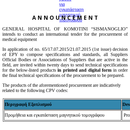
A N N O U N C E M E N T
GENERAL HOSPITAL OF KOMOTINI “SISMANOGLIO”
intends to conduct an international tender for the procurement of
medical equipment
In application of no. 65/17.07.2015/21.07.2015 (1st issue) decision
of EPY to compose specifications and standards, all Suppliers
Official Bodies or Associations of Suppliers that are active in the
field, are invited within twenty days to send technical specifications
for the below-listed products
in printed and digital form
in order
the final technical specifications of the procurement to be prepared.
The products of the aforementioned procurement are indicatively
related to the following CPV codes:
Περιγραφή Εξοπλισμού
Des
Προμήθεια και εγκατάσταση μαγνητικού τομογράφου
Pro