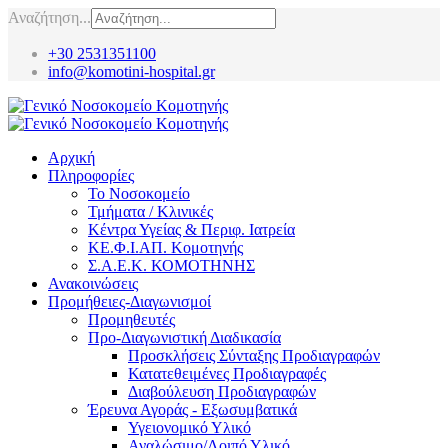
Αναζήτηση...
+30 2531351100
info@komotini-hospital.gr
Αρχική
Πληροφορίες
Το Νοσοκομείο
Τμήματα / Κλινικές
Κέντρα Υγείας & Περιφ. Ιατρεία
ΚΕ.Φ.Ι.ΑΠ. Κομοτηνής
Σ.Α.Ε.Κ. ΚΟΜΟΤΗΝΗΣ
Ανακοινώσεις
Προμήθειες-Διαγωνισμοί
Προμηθευτές
Προ-Διαγωνιστική Διαδικασία
Προσκλήσεις Σύνταξης Προδιαγραφών
Κατατεθειμένες Προδιαγραφές
Διαβούλευση Προδιαγραφών
Έρευνα Αγοράς - Εξωσυμβατικά
Υγειονομικό Υλικό
Αναλώσιμο/Λοιπό Υλικό