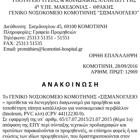
ΥΠΟΥΡΓΕΙΟ ΥΓΕΙΑΣ & ΚΟΙΝΩΝΙΚΗΣ ΑΛΛΗΛΕΓΓΥΗΣ
η
4
Υ.ΠΕ. ΜΑΚΕΔΟΝΙΑΣ - ΘΡΑΚΗΣ
ΓΕΝΙΚΟ NΟΣΟΚΟΜΕΙΟ ΚΟΜΟΤΗΝΗΣ "ΣΙΣΜΑΝΟΓΛΕΙΟ"
Διεύθυνση: Σισμάνογλου 45, 69100 ΚΟΜΟΤΗΝΗ
Πληροφορίες: Γραφείο Προμηθειών
Τηλέφωνο: 25313 51351 - 51551
FAX: 25313 51535
Email: promithies@komotini-hospital.gr
ΟΡΘΗ ΕΠΑΝΑΛΗΨΗ
ΚΟΜΟΤΗΝΗ, 28/
09/2
016
ΑΡΙΘΜ. ΠΡΩΤ:
12969
Α Ν Α Κ Ο Ι Ν Ω Σ Η
Το ΓΕΝΙΚΟ ΝΟΣΟΚΟΜΕΙΟ ΚΟΜΟΤΗΝΗΣ «ΣΙΣΜΑΝΟΓΛΕΙΟ
» προτίθεται να διενεργήσει διαγωνισμό για προμήθεια και
τοποθέτηση τάπητα κατάλληλου για νοσοκομειακό περιβάλλον
(linoleum, PVC κλπ) (CPV 44112230-9).
Σε εφαρμογή της υπ΄ αριθμ. 65/17.07.2015/21.07.2015 (θέμα 1ο)
απόφαση της ΕΠΥ περί σύνταξης τεχνικών προδιαγραφών και
προτύπων παρακαλούνται οι προμηθευτές, οι επίσημοι φορείς ή και
ενώσεις των ιδίων προμηθευτών, που δραστηριοποιούνται στον