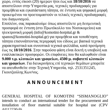
χώρο, εντός είκοσι (20) ημερών ήτοι έως και
18/10/2016
να
αποστείλουν στην Υπηρεσία μας, τεχνικές προδιαγραφές για
προμήθεια και εγκατάσταση τάπητα, σε έντυπη και ψηφιακή μορφή
προκειμένου να προετοιμαστούν οι τελικές τεχνικές προδιαγραφές
του διαγωνισμού.
Επιπλέον, σας παρακαλούμε όπως αποστείλετε μη δεσμευτική
προσφορά σε έντυπη (στο Πρωτόκολλο του Νοσοκομείου) και
ηλεκτρονική μορφή (info@komotini-horpital.gr &
spanos@komotini-hospital.gr) για προμήθεια και τοποθέτηση
τάπητα επισυνάπτοντας περιγραφή του είδους με βασικά τεχνικά
χαρακτηριστικά και συνοπτικά τεχνικά φυλλάδια, κατά προτίμηση
έως τις
18/10/2016
. Στην παρούσα φάση είναι δεκτή η υποβολή και
εναλλακτικών προσφορών. Οι επιφάνειες που θα καλυφθούν είναι
9.000 τ.μ. κλινικών και γραφείων, 4500 μ. σοβατεπί κλινικών
και γραφείων
. Για διευκρινήσεις επί τεχνικών θεμάτων μπορείτε
να απευθυνθείτε στην Τεχνική Υπηρεσία, τηλ. 2531351245,
Γκουτζιούλης Κων/νος.
A N N O U N C E M E N T
GENERAL HOSPITAL OF KOMOTINI “SISMANOGLIO”
intends to conduct an international tender for the procurement and
installation of floor material suitable for hospital use (CPV
44112230-9).