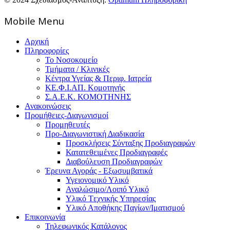
Mοbile Menu
Αρχική
Πληροφορίες
Το Νοσοκομείο
Τμήματα / Κλινικές
Κέντρα Υγείας & Περιφ. Ιατρεία
ΚΕ.Φ.Ι.ΑΠ. Κομοτηνής
Σ.Α.Ε.Κ. ΚΟΜΟΤΗΝΗΣ
Ανακοινώσεις
Προμήθειες-Διαγωνισμοί
Προμηθευτές
Προ-Διαγωνιστική Διαδικασία
Προσκλήσεις Σύνταξης Προδιαγραφών
Κατατεθειμένες Προδιαγραφές
Διαβούλευση Προδιαγραφών
Έρευνα Αγοράς - Εξωσυμβατικά
Υγειονομικό Υλικό
Αναλώσιμο/Λοιπό Υλικό
Υλικό Tεχνικής Yπηρεσίας
Υλικό Αποθήκης Παγίων/Ιματισμού
Επικοινωνία
Τηλεφωνικός Κατάλογος