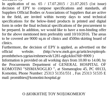
In application of no. 65 / 17.07.2015 / 21.07.2015 (1st issue)
decision of EPY to compose specifications and standards, all
Suppliers Official Bodies or Associations of Suppliers that are active
in the field, are invited within twenty days to send technical
specifications for the below-listed products in printed and digital
form in order the final technical specifications of the procurement to
be prepared. In addition, we would like to have a non-binding offer
for the above mentioned item preferably until 10/10/2016. The areas
to be covered are 9000 sq.m of clinics and 4500m skirting board of
clinics.
Furthermore, the decision of EPY is applied, as advertised on the
official website. (http://www.moh.gov.gr/articles/epitroph-
promhtheiwn-ygeias/enhmerwsh/1281-egkyklioi?fdl=8909 )
Information is provided on all working days from 10.00 to 14.00, by
the Procurements Department of GENERAL HOSPITAL OF
KOMOTINI "SISMANOGLIO ", at Sismanoglou 45, PC 69133,
Komotini, Phone Number: 25313 51351/551 , Fax 25313 51535 E
mail: promithies@komotini-hospital.gr
Ο ΔΙΟΙΚΗΤΗΣ ΤΟΥ ΝΟΣΟΚΟΜΕΙΟΥ