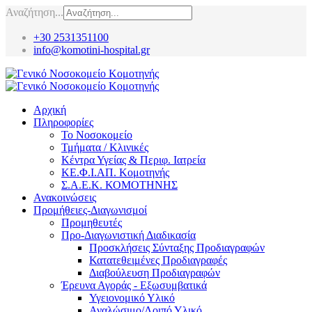
Αναζήτηση...
+30 2531351100
info@komotini-hospital.gr
Αρχική
Πληροφορίες
Το Νοσοκομείο
Τμήματα / Κλινικές
Κέντρα Υγείας & Περιφ. Ιατρεία
ΚΕ.Φ.Ι.ΑΠ. Κομοτηνής
Σ.Α.Ε.Κ. ΚΟΜΟΤΗΝΗΣ
Ανακοινώσεις
Προμήθειες-Διαγωνισμοί
Προμηθευτές
Προ-Διαγωνιστική Διαδικασία
Προσκλήσεις Σύνταξης Προδιαγραφών
Κατατεθειμένες Προδιαγραφές
Διαβούλευση Προδιαγραφών
Έρευνα Αγοράς - Εξωσυμβατικά
Υγειονομικό Υλικό
Αναλώσιμο/Λοιπό Υλικό