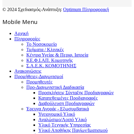
© 2024 Σχεδιασμός-Ανάπτυξη:
Optimum Πληροφορική
Mοbile Menu
Αρχική
Πληροφορίες
Το Νοσοκομείο
Τμήματα / Κλινικές
Κέντρα Υγείας & Περιφ. Ιατρεία
ΚΕ.Φ.Ι.ΑΠ. Κομοτηνής
Σ.Α.Ε.Κ. ΚΟΜΟΤΗΝΗΣ
Ανακοινώσεις
Προμήθειες-Διαγωνισμοί
Προμηθευτές
Προ-Διαγωνιστική Διαδικασία
Προσκλήσεις Σύνταξης Προδιαγραφών
Κατατεθειμένες Προδιαγραφές
Διαβούλευση Προδιαγραφών
Έρευνα Αγοράς - Εξωσυμβατικά
Υγειονομικό Υλικό
Αναλώσιμο/Λοιπό Υλικό
Υλικό Tεχνικής Yπηρεσίας
Υλικό Αποθήκης Παγίων/Ιματισμού