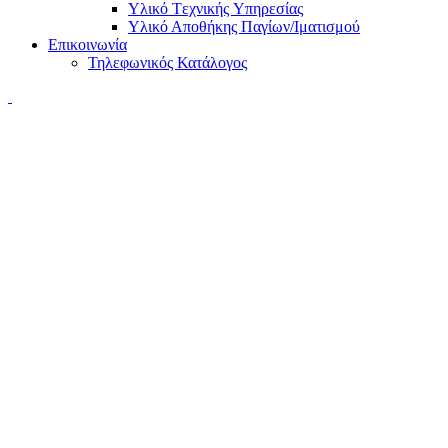
Υλικό Tεχνικής Yπηρεσίας
Υλικό Αποθήκης Παγίων/Ιματισμού
Επικοινωνία
Τηλεφωνικός Κατάλογος