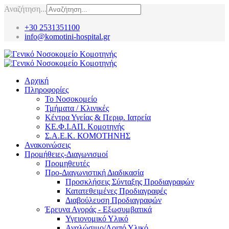
Αναζήτηση...
+30 2531351100
info@komotini-hospital.gr
Αρχική
Πληροφορίες
Το Νοσοκομείο
Τμήματα / Κλινικές
Κέντρα Υγείας & Περιφ. Ιατρεία
ΚΕ.Φ.Ι.ΑΠ. Κομοτηνής
Σ.Α.Ε.Κ. ΚΟΜΟΤΗΝΗΣ
Ανακοινώσεις
Προμήθειες-Διαγωνισμοί
Προμηθευτές
Προ-Διαγωνιστική Διαδικασία
Προσκλήσεις Σύνταξης Προδιαγραφών
Κατατεθειμένες Προδιαγραφές
Διαβούλευση Προδιαγραφών
Έρευνα Αγοράς - Εξωσυμβατικά
Υγειονομικό Υλικό
Αναλώσιμο/Λοιπό Υλικό