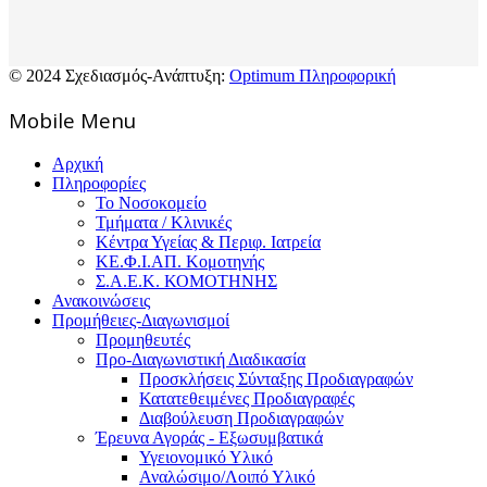
© 2024 Σχεδιασμός-Ανάπτυξη:
Optimum Πληροφορική
Mοbile Menu
Αρχική
Πληροφορίες
Το Νοσοκομείο
Τμήματα / Κλινικές
Κέντρα Υγείας & Περιφ. Ιατρεία
ΚΕ.Φ.Ι.ΑΠ. Κομοτηνής
Σ.Α.Ε.Κ. ΚΟΜΟΤΗΝΗΣ
Ανακοινώσεις
Προμήθειες-Διαγωνισμοί
Προμηθευτές
Προ-Διαγωνιστική Διαδικασία
Προσκλήσεις Σύνταξης Προδιαγραφών
Κατατεθειμένες Προδιαγραφές
Διαβούλευση Προδιαγραφών
Έρευνα Αγοράς - Εξωσυμβατικά
Υγειονομικό Υλικό
Αναλώσιμο/Λοιπό Υλικό