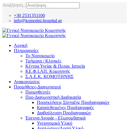
Αναζήτηση...
+30 2531351100
info@komotini-hospital.gr
Αρχική
Πληροφορίες
Το Νοσοκομείο
Τμήματα / Κλινικές
Κέντρα Υγείας & Περιφ. Ιατρεία
ΚΕ.Φ.Ι.ΑΠ. Κομοτηνής
Σ.Α.Ε.Κ. ΚΟΜΟΤΗΝΗΣ
Ανακοινώσεις
Προμήθειες-Διαγωνισμοί
Προμηθευτές
Προ-Διαγωνιστική Διαδικασία
Προσκλήσεις Σύνταξης Προδιαγραφών
Κατατεθειμένες Προδιαγραφές
Διαβούλευση Προδιαγραφών
Έρευνα Αγοράς - Εξωσυμβατικά
Υγειονομικό Υλικό
Αναλώσιμο/Λοιπό Υλικό