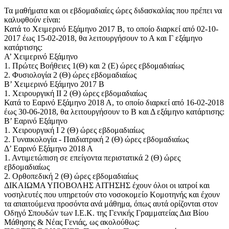
Τα μαθήματα και οι εβδομαδιαίες ώρες διδασκαλίας που πρέπει να
καλυφθούν είναι:
Κατά το Χειμερινό Εξάμηνο 2017 Β, το οποίο διαρκεί από 02-10-
2017 έως 15-02-2018, θα λειτουργήσουν το Α και Γ εξάμηνο
κατάρτισης:
Α’ Χειμερινό Εξάμηνο
1. Πρώτες Βοήθειες 1(Θ) και 2 (Ε) ώρες εβδομαδιαίως
2. Φυσιολογία 2 (Θ) ώρες εβδομαδιαίως
Β’ Χειμερινό Εξάμηνο 2017 Β
1. Χειρουργική ΙΙ 2 (Θ) ώρες εβδομαδιαίως
Κατά το Εαρινό Εξάμηνο 2018 Α, το οποίο διαρκεί από 16-02-2018
έως 30-06-2018, θα λειτουργήσουν το Β και Δ εξάμηνο κατάρτισης:
Β’ Εαρινό Εξάμηνο
1. Χειρουργική Ι 2 (Θ) ώρες εβδομαδιαίως
2. Γυναικολογία - Παιδιατρική 2 (Θ) ώρες εβδομαδιαίως
Δ’ Εαρινό Εξάμηνο 2018 Α
1. Αντιμετώπιση σε επείγοντα περιστατικά 2 (Θ) ώρες
εβδομαδιαίως
2. Ορθοπεδική 2 (Θ) ώρες εβδομαδιαίως
ΔΙΚΑΙΩΜΑ ΥΠΟΒΟΛΗΣ ΑΙΤΗΣΗΣ έχουν όλοι οι ιατροί και
νοσηλευτές που υπηρετούν στο νοσοκομείο Κομοτηνής και έχουν
τα απαιτούμενα προσόντα ανά μάθημα, όπως αυτά ορίζονται στον
Οδηγό Σπουδών των Ι.Ε.Κ. της Γενικής Γραμματείας Δια Βίου
Μάθησης & Νέας Γενιάς, ως ακολούθως: