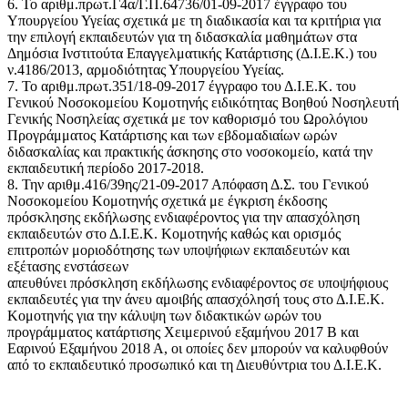
6. Το αριθμ.πρωτ.Γ4α/Γ.Π.64736/01-09-2017 έγγραφο του
Υπουργείου Υγείας σχετικά με τη διαδικασία και τα κριτήρια για
την επιλογή εκπαιδευτών για τη διδασκαλία μαθημάτων στα
Δημόσια Ινστιτούτα Επαγγελματικής Κατάρτισης (Δ.Ι.Ε.Κ.) του
ν.4186/2013, αρμοδιότητας Υπουργείου Υγείας.
7. Το αριθμ.πρωτ.351/18-09-2017 έγγραφο του Δ.Ι.Ε.Κ. του
Γενικού Νοσοκομείου Κομοτηνής ειδικότητας Βοηθού Νοσηλευτή
Γενικής Νοσηλείας σχετικά με τον καθορισμό του Ωρολόγιου
Προγράμματος Κατάρτισης και των εβδομαδιαίων ωρών
διδασκαλίας και πρακτικής άσκησης στο νοσοκομείο, κατά την
εκπαιδευτική περίοδο 2017-2018.
8. Την αριθμ.416/39ης/21-09-2017 Απόφαση Δ.Σ. του Γενικού
Νοσοκομείου Κομοτηνής σχετικά με έγκριση έκδοσης
πρόσκλησης εκδήλωσης ενδιαφέροντος για την απασχόληση
εκπαιδευτών στο Δ.Ι.Ε.Κ. Κομοτηνής καθώς και ορισμός
επιτροπών μοριοδότησης των υποψήφιων εκπαιδευτών και
εξέτασης ενστάσεων
απευθύνει πρόσκληση εκδήλωσης ενδιαφέροντος σε υποψήφιους
εκπαιδευτές για την άνευ αμοιβής απασχόλησή τους στο Δ.Ι.Ε.Κ.
Κομοτηνής για την κάλυψη των διδακτικών ωρών του
προγράμματος κατάρτισης Χειμερινού εξαμήνου 2017 Β και
Εαρινού Εξαμήνου 2018 Α, οι οποίες δεν μπορούν να καλυφθούν
από το εκπαιδευτικό προσωπικό και τη Διευθύντρια του Δ.Ι.Ε.Κ.