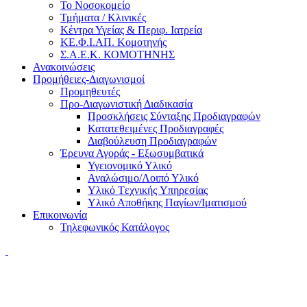
Το Νοσοκομείο
Τμήματα / Κλινικές
Κέντρα Υγείας & Περιφ. Ιατρεία
ΚΕ.Φ.Ι.ΑΠ. Κομοτηνής
Σ.Α.Ε.Κ. ΚΟΜΟΤΗΝΗΣ
Ανακοινώσεις
Προμήθειες-Διαγωνισμοί
Προμηθευτές
Προ-Διαγωνιστική Διαδικασία
Προσκλήσεις Σύνταξης Προδιαγραφών
Κατατεθειμένες Προδιαγραφές
Διαβούλευση Προδιαγραφών
Έρευνα Αγοράς - Εξωσυμβατικά
Υγειονομικό Υλικό
Αναλώσιμο/Λοιπό Υλικό
Υλικό Tεχνικής Yπηρεσίας
Υλικό Αποθήκης Παγίων/Ιματισμού
Επικοινωνία
Τηλεφωνικός Κατάλογος