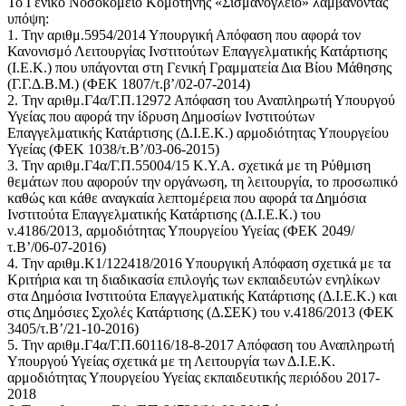
Το Γενικό Νοσοκομείο Κομοτηνής «Σισμανόγλειο» λαμβάνοντας
υπόψη:
1. Την αριθμ.5954/2014 Υπουργική Απόφαση που αφορά τον
Κανονισμό Λειτουργίας Ινστιτούτων Επαγγελματικής Κατάρτισης
(Ι.Ε.Κ.) που υπάγονται στη Γενική Γραμματεία Δια Βίου Μάθησης
(Γ.Γ.Δ.Β.Μ.) (ΦΕΚ 1807/τ.β’/02-07-2014)
2. Την αριθμ.Γ4α/Γ.Π.12972 Απόφαση του Αναπληρωτή Υπουργού
Υγείας που αφορά την ίδρυση Δημοσίων Ινστιτούτων
Επαγγελματικής Κατάρτισης (Δ.Ι.Ε.Κ.) αρμοδιότητας Υπουργείου
Υγείας (ΦΕΚ 1038/τ.Β’/03-06-2015)
3. Την αριθμ.Γ4α/Γ.Π.55004/15 Κ.Υ.Α. σχετικά με τη Ρύθμιση
θεμάτων που αφορούν την οργάνωση, τη λειτουργία, το προσωπικό
καθώς και κάθε αναγκαία λεπτομέρεια που αφορά τα Δημόσια
Ινστιτούτα Επαγγελματικής Κατάρτισης (Δ.Ι.Ε.Κ.) του
ν.4186/2013, αρμοδιότητας Υπουργείου Υγείας (ΦΕΚ 2049/
τ.Β’/06-07-2016)
4. Την αριθμ.Κ1/122418/2016 Υπουργική Απόφαση σχετικά με τα
Κριτήρια και τη διαδικασία επιλογής των εκπαιδευτών ενηλίκων
στα Δημόσια Ινστιτούτα Επαγγελματικής Κατάρτισης (Δ.Ι.Ε.Κ.) και
στις Δημόσιες Σχολές Κατάρτισης (Δ.ΣΕΚ) του ν.4186/2013 (ΦΕΚ
3405/τ.Β’/21-10-2016)
5. Την αριθμ.Γ4α/Γ.Π.60116/18-8-2017 Απόφαση του Αναπληρωτή
Υπουργού Υγείας σχετικά με τη Λειτουργία των Δ.Ι.Ε.Κ.
αρμοδιότητας Υπουργείου Υγείας εκπαιδευτικής περιόδου 2017-
2018