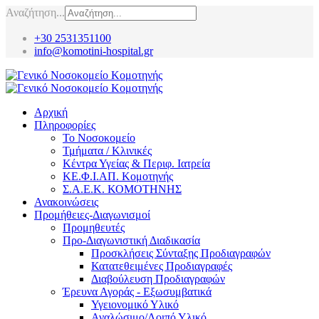
Αναζήτηση...
+30 2531351100
info@komotini-hospital.gr
Αρχική
Πληροφορίες
Το Νοσοκομείο
Τμήματα / Κλινικές
Κέντρα Υγείας & Περιφ. Ιατρεία
ΚΕ.Φ.Ι.ΑΠ. Κομοτηνής
Σ.Α.Ε.Κ. ΚΟΜΟΤΗΝΗΣ
Ανακοινώσεις
Προμήθειες-Διαγωνισμοί
Προμηθευτές
Προ-Διαγωνιστική Διαδικασία
Προσκλήσεις Σύνταξης Προδιαγραφών
Κατατεθειμένες Προδιαγραφές
Διαβούλευση Προδιαγραφών
Έρευνα Αγοράς - Εξωσυμβατικά
Υγειονομικό Υλικό
Αναλώσιμο/Λοιπό Υλικό