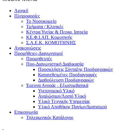
Αρχική
Πληροφορίες
Το Νοσοκομείο
Τμήματα / Κλινικές
Κέντρα Υγείας & Περιφ. Ιατρεία
ΚΕ.Φ.Ι.ΑΠ. Κομοτηνής
Σ.Α.Ε.Κ. ΚΟΜΟΤΗΝΗΣ
Ανακοινώσεις
Προμήθειες-Διαγωνισμοί
Προμηθευτές
Προ-Διαγωνιστική Διαδικασία
Προσκλήσεις Σύνταξης Προδιαγραφών
Κατατεθειμένες Προδιαγραφές
Διαβούλευση Προδιαγραφών
Έρευνα Αγοράς - Εξωσυμβατικά
Υγειονομικό Υλικό
Αναλώσιμο/Λοιπό Υλικό
Υλικό Tεχνικής Yπηρεσίας
Υλικό Αποθήκης Παγίων/Ιματισμού
Επικοινωνία
Τηλεφωνικός Κατάλογος