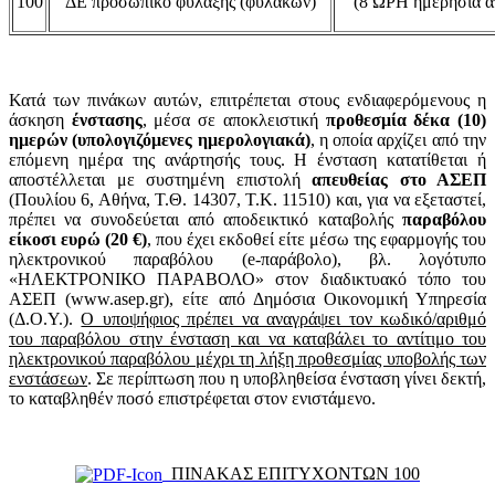
100
ΔΕ προσωπικό φύλαξης (φυλάκων)
(8 ΩΡΗ ημερήσια α
Κατά των πινάκων αυτών, επιτρέπεται στους ενδιαφερόμενους η
άσκηση
ένστασης
, μέσα σε αποκλειστική
προθεσμία δέκα (10)
ημερών (υπολογιζόμενες ημερολογιακά)
, η οποία αρχίζει από την
επόμενη ημέρα της ανάρτησής τους. Η ένσταση κατατίθεται ή
αποστέλλεται με συστημένη επιστολή
απευθείας στο ΑΣΕΠ
(Πουλίου 6, Αθήνα, Τ.Θ. 14307, Τ.Κ. 11510) και, για να εξεταστεί,
πρέπει να συνοδεύεται από αποδεικτικό καταβολής
παραβόλου
είκοσι ευρώ (20 €)
, που έχει εκδοθεί είτε μέσω της εφαρμογής του
ηλεκτρονικού παραβόλου (e-παράβολο), βλ. λογότυπο
«ΗΛΕΚΤΡΟΝΙΚΟ ΠΑΡΑΒΟΛΟ» στον διαδικτυακό τόπο του
ΑΣΕΠ (www.asep.gr), είτε από Δημόσια Οικονομική Υπηρεσία
(Δ.Ο.Υ.).
Ο υποψήφιος πρέπει να αναγράψει τον κωδικό/αριθμό
του παραβόλου στην ένσταση και να καταβάλει το αντίτιμο του
ηλεκτρονικού παραβόλου μέχρι τη λήξη προθεσμίας υποβολής των
ενστάσεων
. Σε περίπτωση που η υποβληθείσα ένσταση γίνει δεκτή,
το καταβληθέν ποσό επιστρέφεται στον ενιστάμενο.
ΠΙΝΑΚΑΣ ΕΠΙΤΥΧΟΝΤΩΝ 100