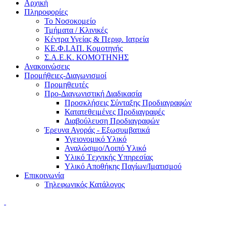
Αρχική
Πληροφορίες
Το Νοσοκομείο
Τμήματα / Κλινικές
Κέντρα Υγείας & Περιφ. Ιατρεία
ΚΕ.Φ.Ι.ΑΠ. Κομοτηνής
Σ.Α.Ε.Κ. ΚΟΜΟΤΗΝΗΣ
Ανακοινώσεις
Προμήθειες-Διαγωνισμοί
Προμηθευτές
Προ-Διαγωνιστική Διαδικασία
Προσκλήσεις Σύνταξης Προδιαγραφών
Κατατεθειμένες Προδιαγραφές
Διαβούλευση Προδιαγραφών
Έρευνα Αγοράς - Εξωσυμβατικά
Υγειονομικό Υλικό
Αναλώσιμο/Λοιπό Υλικό
Υλικό Tεχνικής Yπηρεσίας
Υλικό Αποθήκης Παγίων/Ιματισμού
Επικοινωνία
Τηλεφωνικός Κατάλογος