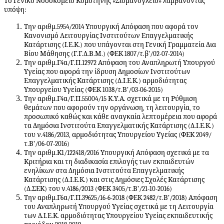
Το Γενικό Νοσοκομείο Κομοτηνής «Σισμανόγλειο» λαμβάνοντας
υπόψη:
Την αριθμ.5954/2014 Υπουργική Απόφαση που αφορά τον
Κανονισμό Λειτουργίας Ινστιτούτων Επαγγελματικής
Κατάρτισης (Ι.Ε.Κ.) που υπάγονται στη Γενική Γραμματεία Δια
Βίου Μάθησης (Γ.Γ.Δ.Β.Μ.) (ΦΕΚ 1807/τ.β’/02-07-2014)
Την αριθμ.Γ4α/Γ.Π.12972 Απόφαση του Αναπληρωτή Υπουργού
Υγείας που αφορά την ίδρυση Δημοσίων Ινστιτούτων
Επαγγελματικής Κατάρτισης (Δ.Ι.Ε.Κ.) αρμοδιότητας
Υπουργείου Υγείας (ΦΕΚ 1038/τ.Β’/03-06-2015)
Την αριθμ.Γ4α/Γ.Π.55004/15 Κ.Υ.Α. σχετικά με τη Ρύθμιση
θεμάτων που αφορούν την οργάνωση, τη λειτουργία, το
προσωπικό καθώς και κάθε αναγκαία λεπτομέρεια που αφορά
τα Δημόσια Ινστιτούτα Επαγγελματικής Κατάρτισης (Δ.Ι.Ε.Κ.)
του ν.4186/2013, αρμοδιότητας Υπουργείου Υγείας (ΦΕΚ 2049/
τ.Β’/06-07-2016)
Την αριθμ.Κ1/122418/2016 Υπουργική Απόφαση σχετικά με τα
Κριτήρια και τη διαδικασία επιλογής των εκπαιδευτών
ενηλίκων στα Δημόσια Ινστιτούτα Επαγγελματικής
Κατάρτισης (Δ.Ι.Ε.Κ.) και στις Δημόσιες Σχολές Κατάρτισης
(Δ.ΣΕΚ) του ν.4186/2013 (ΦΕΚ 3405/τ.Β’/21-10-2016)
Την αριθμ.Γ6α/Γ.Π.39625/16-6-2018 (ΦΕΚ 2482/τ.Β’/2018) Απόφαση
του Αναπληρωτή Υπουργού Υγείας σχετικά με τη Λειτουργία
των Δ.Ι.Ε.Κ. αρμοδιότητας Υπουργείου Υγείας εκπαιδευτικής