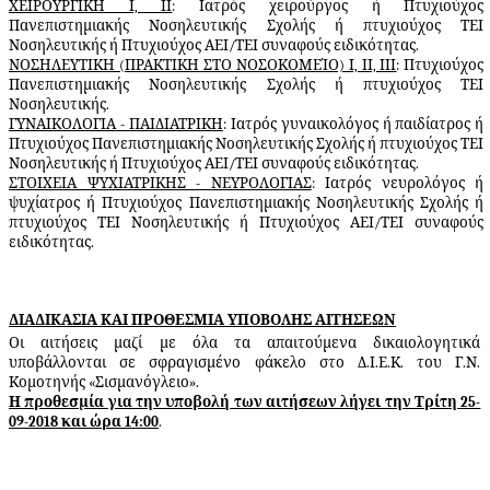
ΧΕΙΡΟΥΡΓΙΚΗ Ι, ΙΙ
: Ιατρός χειρούργος ή Πτυχιούχος
Πανεπιστημιακής Νοσηλευτικής Σχολής ή πτυχιούχος ΤΕΙ
Νοσηλευτικής ή Πτυχιούχος ΑΕΙ/ΤΕΙ συναφούς ειδικότητας.
ΝΟΣΗΛΕΥΤΙΚΗ (ΠΡΑΚΤΙΚΗ ΣΤΟ ΝΟΣΟΚΟΜΕΊΟ) Ι, ΙΙ, ΙΙΙ
: Πτυχιούχος
Πανεπιστημιακής Νοσηλευτικής Σχολής ή πτυχιούχος ΤΕΙ
Νοσηλευτικής.
ΓΥΝΑΙΚΟΛΟΓΙΑ - ΠΑΙΔΙΑΤΡΙΚΗ
: Ιατρός γυναικολόγος ή παιδίατρος ή
Πτυχιούχος Πανεπιστημιακής Νοσηλευτικής Σχολής ή πτυχιούχος ΤΕΙ
Νοσηλευτικής ή Πτυχιούχος ΑΕΙ/ΤΕΙ συναφούς ειδικότητας.
ΣΤΟΙΧΕΙΑ ΨΥΧΙΑΤΡΙΚΗΣ - ΝΕΥΡΟΛΟΓΙΑΣ
: Ιατρός νευρολόγος ή
ψυχίατρος ή Πτυχιούχος Πανεπιστημιακής Νοσηλευτικής Σχολής ή
πτυχιούχος ΤΕΙ Νοσηλευτικής ή Πτυχιούχος ΑΕΙ/ΤΕΙ συναφούς
ειδικότητας.
ΔΙΑΔΙΚΑΣΙΑ ΚΑΙ ΠΡΟΘΕΣΜΙΑ ΥΠΟΒΟΛΗΣ ΑΙΤΗΣΕΩΝ
Οι αιτήσεις μαζί με όλα τα απαιτούμενα
δικαιολογητικά
υποβάλλονται σε σφραγισμένο φάκελο στο Δ.Ι.Ε.Κ. του Γ.Ν.
Κομοτηνής «Σισμανόγλειο».
Η προθεσμία για την υποβολή των αιτήσεων λήγει την Τρίτη 25-
09-2018 και ώρα 14:00
.