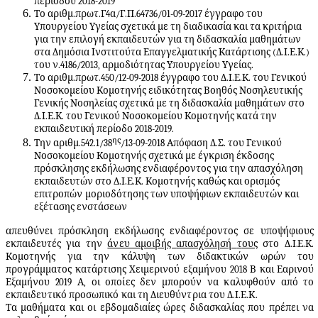
περιόδου 2018-2019
Το αριθμ.πρωτ.Γ4α/Γ.Π.64736/01-09-2017 έγγραφο του
Υπουργείου Υγείας σχετικά με τη διαδικασία και τα κριτήρια
για την επιλογή εκπαιδευτών για τη διδασκαλία μαθημάτων
στα Δημόσια Ινστιτούτα Επαγγελματικής Κατάρτισης (Δ.Ι.Ε.Κ.)
του ν.4186/2013, αρμοδιότητας Υπουργείου Υγείας.
Το αριθμ.πρωτ.450/12-09-2018 έγγραφο του Δ.Ι.Ε.Κ. του Γενικού
Νοσοκομείου Κομοτηνής ειδικότητας Βοηθός Νοσηλευτικής
Γενικής Νοσηλείας σχετικά με τη διδασκαλία μαθημάτων στο
Δ.Ι.Ε.Κ. του Γενικού Νοσοκομείου Κομοτηνής κατά την
εκπαιδευτική περίοδο 2018-2019.
ης
Την αριθμ.542.1/38
/13-09-2018 Απόφαση Δ.Σ. του Γενικού
Νοσοκομείου Κομοτηνής σχετικά με έγκριση έκδοσης
πρόσκλησης εκδήλωσης ενδιαφέροντος για την απασχόληση
εκπαιδευτών στο Δ.Ι.Ε.Κ. Κομοτηνής καθώς και ορισμός
επιτροπών
μοριοδότησης των υποψήφιων εκπαιδευτών και
εξέτασης ενστάσεων
απε
υ
θύνει πρόσ
κ
ληση εκ
δ
ήλωσ
η
ς ε
ν
δ
ι
αφ
έ
ροντος σε υπο
ψ
ήφιους
εκπαι
δ
ευ
τ
ές για την
άνευ αμοιβής
απασχόλησή
τ
ους
στο Δ.
Ι.
Ε.Κ.
Κομοτηνής για την κάλυψη των διδακτικών ωρών του
προγράμματος κατάρτισης Χ
ε
ιμερινού ε
ξ
α
μ
ή
ν
ου 2
0
18
Β και Ε
α
ρινού
Εξαμήν
ο
υ
2
0
19
Α, οι οποίες δεν μπορούν να καλυφθούν από το
εκπαιδευτικό προσωπικό και τη Διευθύντρια του Δ.Ι.Ε.Κ
.
Τα μαθήματα και οι εβδομαδιαίες ώρες διδασκαλίας που πρέπει να