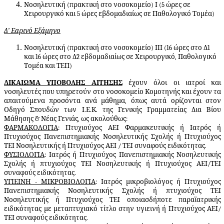
Νοσηλευτική (πρακτική στο νοσοκομείο) Ι (5 ώρες σε
Χειρουργικό και 5 ώρες εβδομαδιαίως σε Παθολογικό Τομέα)
Δ’ Εαρινό Εξάμηνο
Νοσηλευτική (πρακτική στο νοσοκομείο) ΙΙΙ (16 ώρες στο Δ1
και 16 ώρες στο Δ2 εβδομαδιαίως σε Χειρουργικό, Παθολογικό
Τομέα και ΤΕΠ)
ΔΙΚΑΊΩΜΑ ΥΠΟΒΟΛΉΣ ΑΊΤΗΣΗΣ
έχουν όλοι οι ιατροί και
νοσηλευτές που υπηρετούν στο νοσοκομείο Κομοτηνής και έχουν τα
απαιτούμενα προσόντα ανά μάθημα, όπως αυτά ορίζονται στον
Οδηγό Σπουδών των Ι.Ε.Κ. της Γενικής Γραμματείας Δια Βίου
Μάθησης & Νέας Γενιάς, ως ακολούθως:
ΦΑΡΜΑΚΟΛΟΓΙΑ
: Πτυχιούχος ΑΕΙ Φαρμακευτικής ή Ιατρός ή
Πτυχιούχος Πανεπιστημιακής Νοσηλευτικής Σχολής ή Πτυχιούχος
ΤΕΙ Νοσηλευτικής ή Πτυχιούχος ΑΕΙ / ΤΕΙ συναφούς ειδικότητας.
ΦΥΣΙΟΛΟΓΙΑ
: Ιατρός ή Πτυχιούχος Πανεπιστημιακής Νοσηλευτικής
Σχολής ή πτυχιούχος ΤΕΙ Νοσηλευτικής ή Πτυχιούχος ΑΕΙ/ΤΕΙ
συναφούς ειδικότητας.
ΥΓΙΕΙΝΗ - ΜΙΚΡΟΒΙΟΛΟΓΙΑ
: Ιατρός μικροβιολόγος ή Πτυχιούχος
Πανεπιστημιακής Νοσηλευτικής Σχολής ή πτυχιούχος ΤΕΙ
Νοσηλευτικής ή Πτυχιούχος ΤΕΙ οποιασδήποτε παραϊατρικής
ειδικότητας με μεταπτυχιακό τίτλο στην υγιεινή ή Πτυχιούχος ΑΕΙ/
ΤΕΙ συναφούς ειδικότητας.