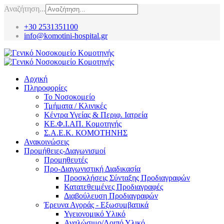
Αναζήτηση...
+30 2531351100
info@komotini-hospital.gr
Αρχική
Πληροφορίες
Το Νοσοκομείο
Τμήματα / Κλινικές
Κέντρα Υγείας & Περιφ. Ιατρεία
ΚΕ.Φ.Ι.ΑΠ. Κομοτηνής
Σ.Α.Ε.Κ. ΚΟΜΟΤΗΝΗΣ
Ανακοινώσεις
Προμήθειες-Διαγωνισμοί
Προμηθευτές
Προ-Διαγωνιστική Διαδικασία
Προσκλήσεις Σύνταξης Προδιαγραφών
Κατατεθειμένες Προδιαγραφές
Διαβούλευση Προδιαγραφών
Έρευνα Αγοράς - Εξωσυμβατικά
Υγειονομικό Υλικό
Αναλώσιμο/Λοιπό Υλικό