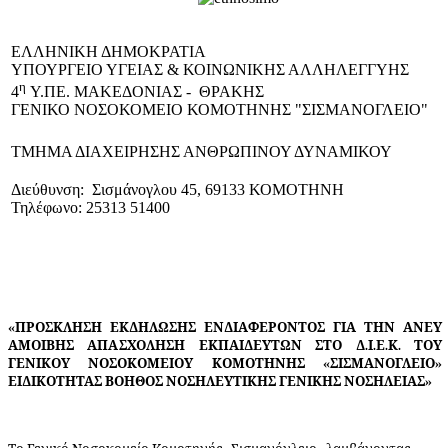
EΛΛΗΝΙΚΗ ΔΗΜΟΚΡΑΤΙΑ
ΥΠΟΥΡΓΕΙΟ ΥΓΕΙΑΣ & ΚΟΙΝΩΝΙΚΗΣ ΑΛΛΗΛΕΓΓΥΗΣ
η
4
Υ.ΠΕ. ΜΑΚΕΔΟΝΙΑΣ - ΘΡΑΚΗΣ
ΓΕΝΙΚΟ NΟΣΟΚΟΜΕΙΟ ΚΟΜΟΤΗΝΗΣ "ΣΙΣΜΑΝΟΓΛΕΙΟ"
ΤΜΗΜΑ ΔΙΑΧΕΙΡΗΣΗΣ ΑΝΘΡΩΠΙΝΟΥ ΔΥΝΑΜΙΚΟΥ
Διεύθυνση: Σισμάνογλου 45, 69133 ΚΟΜΟΤΗΝΗ
Τηλέφωνο: 25313 51400
«ΠΡΟΣΚΛΗΣΗ Ε
Κ
ΔΗΛΩ
Σ
ΗΣ ΕΝΔΙΑΦΕΡ
Ο
Ν
Τ
ΟΣ Γ
Ι
Α
Τ
ΗΝ ΑΝΕΥ
ΑΜΟΙΒΗΣ ΑΠ
Α
Σ
Χ
ΟΛΗΣΗ Ε
Κ
ΠΑ
Ι
Δ
ΕΥ
Τ
ΩΝ ΣΤΟ Δ.Ι.Ε.Κ. ΤΟΥ
ΓΕΝΙΚΟΥ ΝΟΣΟΚΟΜΕΙΟΥ ΚΟΜΟΤΗΝΗΣ «ΣΙΣΜΑΝΟΓΛΕΙΟ»
ΕΙΔΙΚΟΤΗΤΑΣ ΒΟΗΘΟΣ ΝΟΣΗΛΕΥΤΙΚΗΣ ΓΕΝΙΚΗΣ ΝΟΣΗΛΕΙΑΣ»