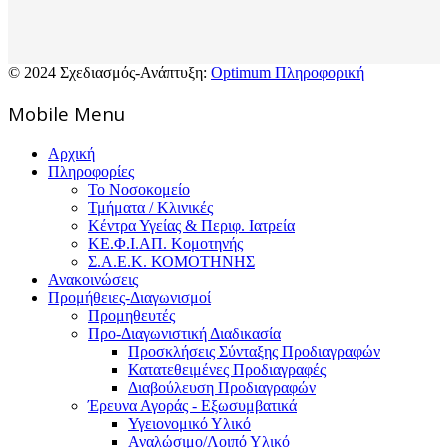
© 2024 Σχεδιασμός-Ανάπτυξη:
Optimum Πληροφορική
Mοbile Menu
Αρχική
Πληροφορίες
Το Νοσοκομείο
Τμήματα / Κλινικές
Κέντρα Υγείας & Περιφ. Ιατρεία
ΚΕ.Φ.Ι.ΑΠ. Κομοτηνής
Σ.Α.Ε.Κ. ΚΟΜΟΤΗΝΗΣ
Ανακοινώσεις
Προμήθειες-Διαγωνισμοί
Προμηθευτές
Προ-Διαγωνιστική Διαδικασία
Προσκλήσεις Σύνταξης Προδιαγραφών
Κατατεθειμένες Προδιαγραφές
Διαβούλευση Προδιαγραφών
Έρευνα Αγοράς - Εξωσυμβατικά
Υγειονομικό Υλικό
Αναλώσιμο/Λοιπό Υλικό