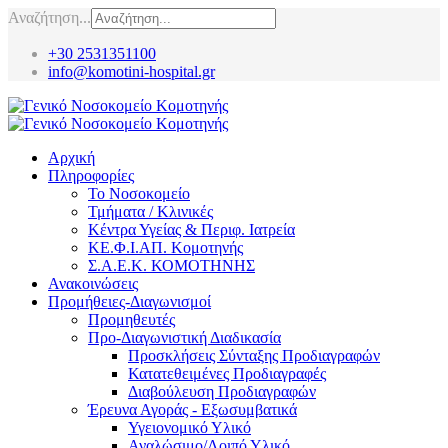
Αναζήτηση...
+30 2531351100
info@komotini-hospital.gr
Αρχική
Πληροφορίες
Το Νοσοκομείο
Τμήματα / Κλινικές
Κέντρα Υγείας & Περιφ. Ιατρεία
ΚΕ.Φ.Ι.ΑΠ. Κομοτηνής
Σ.Α.Ε.Κ. ΚΟΜΟΤΗΝΗΣ
Ανακοινώσεις
Προμήθειες-Διαγωνισμοί
Προμηθευτές
Προ-Διαγωνιστική Διαδικασία
Προσκλήσεις Σύνταξης Προδιαγραφών
Κατατεθειμένες Προδιαγραφές
Διαβούλευση Προδιαγραφών
Έρευνα Αγοράς - Εξωσυμβατικά
Υγειονομικό Υλικό
Αναλώσιμο/Λοιπό Υλικό