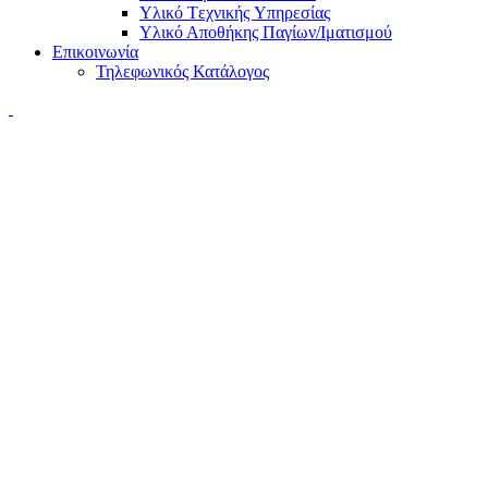
Υλικό Tεχνικής Yπηρεσίας
Υλικό Αποθήκης Παγίων/Ιματισμού
Επικοινωνία
Τηλεφωνικός Κατάλογος