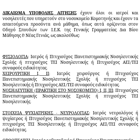
ΔΙΚΑΊΩΜΑ ΥΠΟΒΟΛΉΣ ΑΊΤΗΣΗΣ
έχουν όλοι οι ιατροί και
νοσηλευτές που υπηρετούν στο νοσοκομείο Κομοτηνής και έχουν τα
απαιτούμενα προσόντα ανά μάθημα, όπως αυτά ορίζονται στον
Οδηγό Σπουδών των Ι.Ε.Κ. της Γενικής Γραμματείας Δια Βίου
Μάθησης & Νέας Γενιάς, ως ακολούθως:
ΦΥΣΙΟΛΟΓΙΑ
: Ιατρός ή Πτυχιούχος Πανεπιστημιακής Νοσηλευτικής
Σχολής ή πτυχιούχος ΤΕΙ Νοσηλευτικής ή Πτυχιούχος ΑΕΙ/ΤΕΙ
συναφούς ειδικότητας.
ΧΕΙΡΟΥΡΓΙΚΗ Ι, ΙΙ
: Ιατρός χειρούργος ή Πτυχιούχος
Πανεπιστημιακής Νοσηλευτικής Σχολής ή πτυχιούχος ΤΕΙ
Νοσηλευτικής ή Πτυχιούχος ΑΕΙ/ΤΕΙ συναφούς ειδικότητας.
ΝΟΣΗΛΕΥΤΙΚΗ (ΠΡΑΚΤΙΚΗ ΣΤΟ ΝΟΣΟΚΟΜΕΊΟ) Ι, ΙΙ, ΙΙΙ
: Πτυχιούχος
Πανεπιστημιακής Νοσηλευτικής Σχολής ή πτυχιούχος ΤΕΙ
Νοσηλευτικής.
ΣΤΟΙΧΕΙΑ ΨΥΧΙΑΤΡΙΚΗΣ - ΝΕΥΡΟΛΟΓΙΑΣ
: Ιατρός νευρολόγος ή
ψυχίατρος ή Πτυχιούχος Πανεπιστημιακής Νοσηλευτικής Σχολής ή
πτυχιούχος ΤΕΙ Νοσηλευτικής ή Πτυχιούχος ΑΕΙ/ΤΕΙ συναφούς
ειδικότητας.