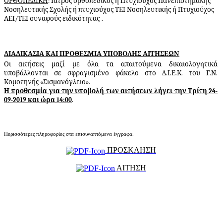
ΟΡΘΟΠΕΔΙΚΗ
: Ιατρός ορθοπεδικός ή Πτυχιούχος Πανεπιστημακής
Νοσηλευτικής Σχολής ή πτυχιούχος ΤΕΙ Νοσηλευτικής ή Πτυχιούχος
ΑΕΙ/ΤΕΙ συναφούς ειδικότητας
.
ΔΙΑΔΙΚΑΣΙΑ ΚΑΙ ΠΡΟΘΕΣΜΙΑ ΥΠΟΒΟΛΗΣ ΑΙΤΗΣΕΩΝ
Οι αιτήσεις μαζί με όλα τα απαιτούμενα
δικαιολογητικά
υποβάλλονται σε σφραγισμένο φάκελο στο Δ.Ι.Ε.Κ. του Γ.Ν.
Κομοτηνής «Σισμανόγλειο».
Η προθεσμία για την υποβολή των αιτήσεων λήγει την Τρίτη 24-
09-2019 και ώρα 14:00
.
Περισσότερες πληροφορίες στα επισυναπτόμενα έγγραφα.
ΠΡΟΣΚΛΗΣΗ
ΑΙΤΗΣΗ