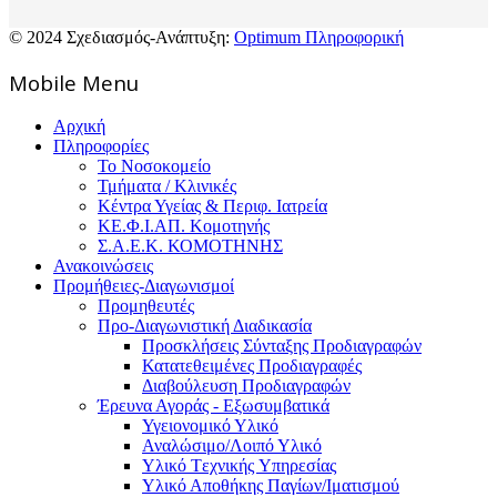
© 2024 Σχεδιασμός-Ανάπτυξη:
Optimum Πληροφορική
Mοbile Menu
Αρχική
Πληροφορίες
Το Νοσοκομείο
Τμήματα / Κλινικές
Κέντρα Υγείας & Περιφ. Ιατρεία
ΚΕ.Φ.Ι.ΑΠ. Κομοτηνής
Σ.Α.Ε.Κ. ΚΟΜΟΤΗΝΗΣ
Ανακοινώσεις
Προμήθειες-Διαγωνισμοί
Προμηθευτές
Προ-Διαγωνιστική Διαδικασία
Προσκλήσεις Σύνταξης Προδιαγραφών
Κατατεθειμένες Προδιαγραφές
Διαβούλευση Προδιαγραφών
Έρευνα Αγοράς - Εξωσυμβατικά
Υγειονομικό Υλικό
Αναλώσιμο/Λοιπό Υλικό
Υλικό Tεχνικής Yπηρεσίας
Υλικό Αποθήκης Παγίων/Ιματισμού