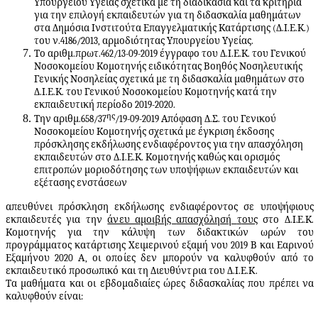
Υπουργείου Υγείας σχετικά με τη διαδικασία και τα κριτήρια
για την επιλογή εκπαιδευτών για τη διδασκαλία μαθημάτων
στα Δημόσια Ινστιτούτα Επαγγελματικής Κατάρτισης (Δ.Ι.Ε.Κ.)
του ν.4186/2013, αρμοδιότητας Υπουργείου Υγείας.
Το αριθμ.πρωτ.
462/13-09-2019 έγγραφο του Δ.Ι.Ε.Κ. του Γενικού
Νοσοκομείου Κομοτηνής ειδικότητας Βοηθός Νοσηλευτικής
Γενικής Νοσηλείας σχετικά με τη διδασκαλία μαθημάτων στο
Δ.Ι.Ε.Κ. του Γενικού Νοσοκομείου Κομοτηνής κατά την
εκπαιδευτική περίοδο 2019-2020
.
ης
Την αριθμ.
658/37
/19-09-2019 Απόφαση Δ.Σ. του Γενικού
Νοσοκομείου Κομοτηνής σχετικά με έγκριση έκδοσης
πρόσκλησης εκδήλωσης ενδιαφέροντος για την απασχόληση
εκπαιδευτών στο Δ.Ι.Ε.Κ. Κομοτηνής καθώς και ορισμός
επιτροπών
μοριοδότησης των υποψήφιων εκπαιδευτών και
εξέτασης ενστάσεω
ν
απε
υ
θύνει πρόσ
κ
ληση εκ
δ
ήλωσ
η
ς ε
ν
δ
ι
αφ
έ
ροντος σε υπο
ψ
ήφιους
εκπαι
δ
ευ
τ
ές για την
άνευ αμοιβής
απασχόλησή
τ
ους
στο Δ.
Ι.
Ε.Κ.
Κομοτηνής για την κάλυψη των διδακτικών ωρών του
προγράμματος κατάρτισης Χ
ε
ιμερινού ε
ξ
α
μ
ή
ν
ου 2
0
19
Β και Ε
α
ρινού
Εξαμήν
ο
υ
2
020
Α, οι οποίες δεν μπορούν να καλυφθούν από το
εκπαιδευτικό προσωπικό και τη Διευθύντρια του Δ.Ι.Ε.Κ
.
Τα μαθήματα και οι εβδομαδιαίες ώρες διδασκαλίας που πρέπει να
καλυφθούν είναι: