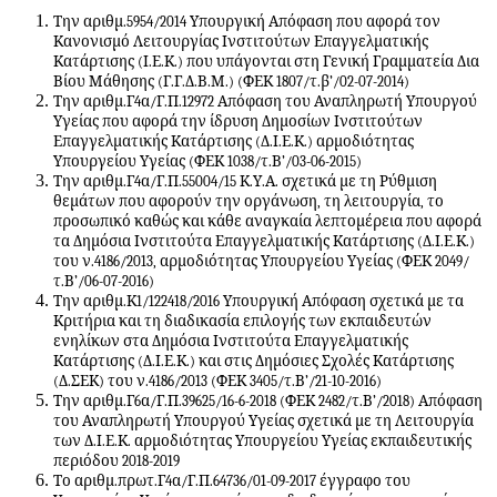
Την αριθμ.5954/2014 Υπουργική Απόφαση που αφορά τον
Κανονισμό Λειτουργίας Ινστιτούτων Επαγγελματικής
Κατάρτισης (Ι.Ε.Κ.) που υπάγονται στη Γενική Γραμματεία Δια
Βίου Μάθησης (Γ.Γ.Δ.Β.Μ.) (ΦΕΚ 1807/τ.β’/02-07-2014)
Την αριθμ.Γ4α/Γ.Π.12972 Απόφαση του Αναπληρωτή Υπουργού
Υγείας που αφορά την ίδρυση Δημοσίων Ινστιτούτων
Επαγγελματικής Κατάρτισης (Δ.Ι.Ε.Κ.) αρμοδιότητας
Υπουργείου Υγείας (ΦΕΚ 1038/τ.Β’/03-06-2015)
Την αριθμ.Γ4α/Γ.Π.55004/15 Κ.Υ.Α. σχετικά με τη Ρύθμιση
θεμάτων που αφορούν την οργάνωση, τη λειτουργία, το
προσωπικό καθώς και κάθε αναγκαία λεπτομέρεια που αφορά
τα Δημόσια Ινστιτούτα Επαγγελματικής Κατάρτισης (Δ.Ι.Ε.Κ.)
του ν.4186/2013, αρμοδιότητας Υπουργείου Υγείας (ΦΕΚ 2049/
τ.Β’/06-07-2016)
Την αριθμ.Κ1/122418/2016 Υπουργική Απόφαση σχετικά με τα
Κριτήρια και τη διαδικασία επιλογής των εκπαιδευτών
ενηλίκων στα Δημόσια Ινστιτούτα Επαγγελματικής
Κατάρτισης (Δ.Ι.Ε.Κ.) και στις Δημόσιες Σχολές Κατάρτισης
(Δ.ΣΕΚ) του ν.4186/2013 (ΦΕΚ 3405/τ.Β’/21-10-2016)
Την αριθμ.Γ6α/Γ.Π.39625/16-6-2018 (ΦΕΚ 2482/τ.Β’/2018) Απόφαση
του Αναπληρωτή Υπουργού Υγείας σχετικά με τη Λειτουργία
των Δ.Ι.Ε.Κ. αρμοδιότητας Υπουργείου Υγείας εκπαιδευτικής
περιόδου 2018-2019
Το αριθμ.πρωτ.Γ4α/Γ.Π.64736/01-09-2017 έγγραφο του