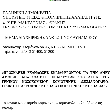
EΛΛΗΝΙΚΗ ΔΗΜΟΚΡΑΤΙΑ
ΥΠΟΥΡΓΕΙΟ ΥΓΕΙΑΣ & ΚΟΙΝΩΝΙΚΗΣ ΑΛΛΗΛΕΓΓΥΗΣ
η
4
Υ.ΠΕ. ΜΑΚΕΔΟΝΙΑΣ - ΘΡΑΚΗΣ
ΓΕΝΙΚΟ NΟΣΟΚΟΜΕΙΟ ΚΟΜΟΤΗΝΗΣ "ΣΙΣΜΑΝΟΓΛΕΙΟ"
ΤΜΗΜΑ ΔΙΑΧΕΙΡΗΣΗΣ ΑΝΘΡΩΠΙΝΟΥ ΔΥΝΑΜΙΚΟΥ
Διεύθυνση: Σισμάνογλου 45, 69133 ΚΟΜΟΤΗΝΗ
Τηλέφωνο: 25313 51400, 51200
«ΠΡΟΣΚΛΗΣΗ Ε
Κ
ΔΗΛΩ
Σ
ΗΣ ΕΝΔΙΑΦΕΡ
Ο
Ν
Τ
ΟΣ Γ
Ι
Α
Τ
ΗΝ ΑΝΕΥ
ΑΜΟΙΒΗΣ ΑΠ
Α
Σ
Χ
ΟΛΗΣΗ Ε
Κ
ΠΑ
Ι
Δ
ΕΥ
Τ
ΩΝ ΣΤΟ Δ.Ι.Ε.Κ. ΤΟΥ
ΓΕΝΙΚΟΥ ΝΟΣΟΚΟΜΕΙΟΥ ΚΟΜΟΤΗΝΗΣ «ΣΙΣΜΑΝΟΓΛΕΙΟ»
ΕΙΔΙΚΟΤΗΤΑΣ ΒΟΗΘΟΣ ΝΟΣΗΛΕΥΤΙΚΗΣ ΓΕΝΙΚΗΣ ΝΟΣΗΛΕΙΑΣ»
Το Γενικό Νοσοκομείο Κομοτηνής «Σισμανόγλειο» λαμβάνοντας
υπόψη: