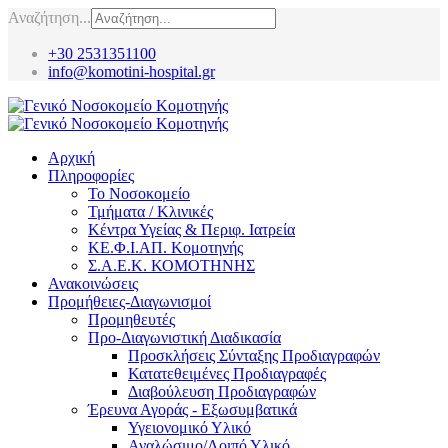
Αναζήτηση...
+30 2531351100
info@komotini-hospital.gr
Αρχική
Πληροφορίες
Το Νοσοκομείο
Τμήματα / Κλινικές
Κέντρα Υγείας & Περιφ. Ιατρεία
ΚΕ.Φ.Ι.ΑΠ. Κομοτηνής
Σ.Α.Ε.Κ. ΚΟΜΟΤΗΝΗΣ
Ανακοινώσεις
Προμήθειες-Διαγωνισμοί
Προμηθευτές
Προ-Διαγωνιστική Διαδικασία
Προσκλήσεις Σύνταξης Προδιαγραφών
Κατατεθειμένες Προδιαγραφές
Διαβούλευση Προδιαγραφών
Έρευνα Αγοράς - Εξωσυμβατικά
Υγειονομικό Υλικό
Αναλώσιμο/Λοιπό Υλικό