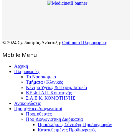
© 2024 Σχεδιασμός-Ανάπτυξη:
Optimum Πληροφορική
Mοbile Menu
Αρχική
Πληροφορίες
Το Νοσοκομείο
Τμήματα / Κλινικές
Κέντρα Υγείας & Περιφ. Ιατρεία
ΚΕ.Φ.Ι.ΑΠ. Κομοτηνής
Σ.Α.Ε.Κ. ΚΟΜΟΤΗΝΗΣ
Ανακοινώσεις
Προμήθειες-Διαγωνισμοί
Προμηθευτές
Προ-Διαγωνιστική Διαδικασία
Προσκλήσεις Σύνταξης Προδιαγραφών
Κατατεθειμένες Προδιαγραφές