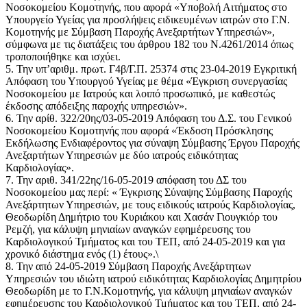
Νοσοκομείου Κομοτηνής, που αφορά «Υποβολή Αιτήματος στο
Υπουργείο Υγείας για προσλήψεις ειδικευμένων ιατρών στο Γ.Ν.
Κομοτηνής με Σύμβαση Παροχής Ανεξαρτήτων Υπηρεσιών»,
σύμφωνα με τις διατάξεις του άρθρου 182 του Ν.4261/2014 όπως
τροποποιήθηκε και ισχύει.
5. Την υπ’αριθμ. πρωτ. Γ4β/Γ.Π. 25374 στις 23-04-2019 Εγκριτική
Απόφαση του Υπουργού Υγείας με θέμα «Έγκριση συνεργασίας
Νοσοκομείου με Ιατρούς και λοιπό προσωπικό, με καθεστώς
έκδοσης απόδειξης παροχής υπηρεσιών».
6. Την αρίθ. 322/20ης/03-05-2019 Απόφαση του Δ.Σ. του Γενικού
Νοσοκομείου Κομοτηνής που αφορά «Έκδοση Πρόσκλησης
Εκδήλωσης Ενδιαφέροντος για σύναψη Σύμβασης Έργου Παροχής
Ανεξαρτήτων Υπηρεσιών με δύο ιατρούς ειδικότητας
Καρδιολογίας».
7. Την αριθ. 341/22ης/16-05-2019 απόφαση του ΔΣ του
Νοσοκομείου μας περί: « Έγκρισης Σύναψης Σύμβασης Παροχής
Ανεξάρτητων Υπηρεσιών, με τους ειδικούς ιατρούς Καρδιολογίας,
Θεοδωρίδη Δημήτριο του Κυριάκου και Χασάν Γιουγκιόρ του
Ρεμζή, για κάλυψη μηνιαίων αναγκών εφημέρευσης του
Καρδιολογικού Τμήματος και του ΤΕΠ, από 24-05-2019 και για
χρονικό διάστημα ενός (1) έτους».\
8. Την από 24-05-2019 Σύμβαση Παροχής Ανεξάρτητων
Υπηρεσιών του ιδιώτη ιατρού ειδικότητας Καρδιολογίας Δημητρίου
Θεοδωρίδη με το Γ.Ν.Κομοτηνής, για κάλυψη μηνιαίων αναγκών
εφημέρευσης του Καρδιολογικού Τμήματος και του ΤΕΠ, από 24-