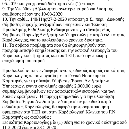
05-2019 και για χρονικό διάστημα ενός (1) έτους».
9. Την Υπεύθυνη Δήλωση του ανωτέρω ιατρού για λύση της
σύμβασης πέραν της 10-03-2020.
10. Την αρίθμ. 148/11ης/27-2-2020 απόφαση Δ.Σ., περί «Διακοπής
σύμβασης παροχής ανεξαρτήτων υπηρεσιών και Έκδοση
Πρόσκλησης Εκδήλωσης Ενδιαφέροντος για σύναψη νέας
Σύμβασης Παροχής Ανεξαρτήτων Υπηρεσιών με ιατρό ειδικότητας
Καρδιολογίας, για το υπολειπόμενο χρονικό διάστημα.
11. Τα σοβαρά προβλήματα που θα δημιουργηθούν στον
προγραμματισμό εφημέρευσης και την ασφαλή λειτουργία του
Καρδιολογικού Τμήματος και του ΤΕΠ, από την πρόωρη
αποχώρηση του ιατρού
Προσκαλούμε τους ενδιαφερόμενους ειδικούς ιατρούς ειδικότητας
Καρδιολογίας σε συνεργασία με το Γενικό Νοσοκομείο
Κομοτηνής για τη σύναψη Σύμβασης Έργου Ανεξαρτήτων
Υπηρεσιών, έναντι συνολικής αμοιβής 2.000,00 ευρώ
συμπεριλαμβανομένων των ασφαλιστικών εισφορών και των
λοιπών κρατήσεων. Η παροχή υπηρεσιών για την υλοποίηση
Σύμβασης Έργου Ανεξαρτήτων Υπηρεσιών με ειδικό ιατρό
ειδικότητας Καρδιολογίας, θα αφορά την πραγματοποίηση
εφημεριών στα ΤΕΠ και στην Καρδιολογική Κλινική του Γ.Ν.
Κομοτηνής ως ακολούθως :
Ειδικότητα Καρδιολογίας μία (1) θέση για το χρονικό διάστημα από
11-3-2020 έως και 23-5-2020 :