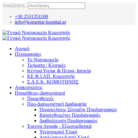
Αναζήτηση...
+30 2531351100
info@komotini-hospital.gr
Αρχική
Πληροφορίες
Το Νοσοκομείο
Τμήματα / Κλινικές
Κέντρα Υγείας & Περιφ. Ιατρεία
ΚΕ.Φ.Ι.ΑΠ. Κομοτηνής
Σ.Α.Ε.Κ. ΚΟΜΟΤΗΝΗΣ
Ανακοινώσεις
Προμήθειες-Διαγωνισμοί
Προμηθευτές
Προ-Διαγωνιστική Διαδικασία
Προσκλήσεις Σύνταξης Προδιαγραφών
Κατατεθειμένες Προδιαγραφές
Διαβούλευση Προδιαγραφών
Έρευνα Αγοράς - Εξωσυμβατικά
Υγειονομικό Υλικό
Αναλώσιμο/Λοιπό Υλικό