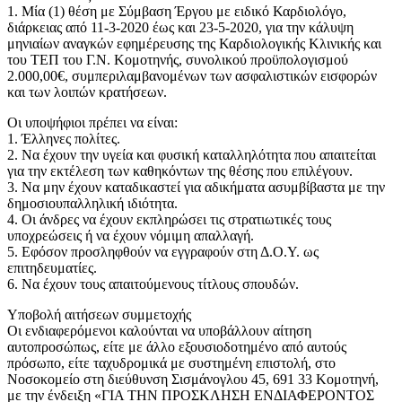
1. Μία (1) θέση με Σύμβαση Έργου με ειδικό Καρδιολόγο,
διάρκειας από 11-3-2020 έως και 23-5-2020, για την κάλυψη
μηνιαίων αναγκών εφημέρευσης της Καρδιολογικής Κλινικής και
του ΤΕΠ του Γ.Ν. Κομοτηνής, συνολικού προϋπολογισμού
2.000,00€, συμπεριλαμβανομένων των ασφαλιστικών εισφορών
και των λοιπών κρατήσεων.
Οι υποψήφιοι πρέπει να είναι:
1. Έλληνες πολίτες.
2. Να έχουν την υγεία και φυσική καταλληλότητα που απαιτείται
για την εκτέλεση των καθηκόντων της θέσης που επιλέγουν.
3. Να μην έχουν καταδικαστεί για αδικήματα ασυμβίβαστα με την
δημοσιουπαλληλική ιδιότητα.
4. Οι άνδρες να έχουν εκπληρώσει τις στρατιωτικές τους
υποχρεώσεις ή να έχουν νόμιμη απαλλαγή.
5. Εφόσον προσληφθούν να εγγραφούν στη Δ.Ο.Υ. ως
επιτηδευματίες.
6. Να έχουν τους απαιτούμενους τίτλους σπουδών.
Υποβολή αιτήσεων συμμετοχής
Οι ενδιαφερόμενοι καλούνται να υποβάλλουν αίτηση
αυτοπροσώπως, είτε με άλλο εξουσιοδοτημένο από αυτούς
πρόσωπο, είτε ταχυδρομικά με συστημένη επιστολή, στο
Νοσοκομείο στη διεύθυνση Σισμάνογλου 45, 691 33 Κομοτηνή,
με την ένδειξη «ΓΙΑ ΤΗΝ ΠΡΟΣΚΛΗΣΗ ΕΝΔΙΑΦΕΡΟΝΤΟΣ