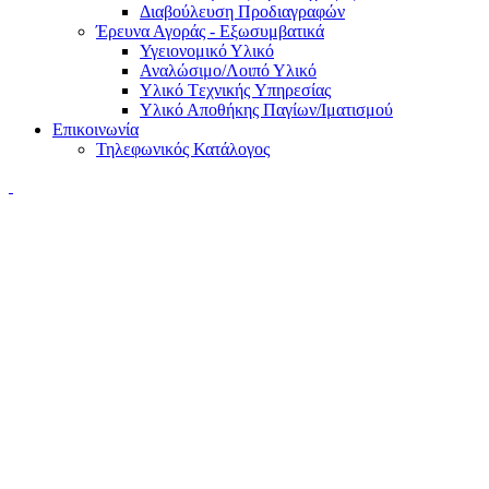
Διαβούλευση Προδιαγραφών
Έρευνα Αγοράς - Εξωσυμβατικά
Υγειονομικό Υλικό
Αναλώσιμο/Λοιπό Υλικό
Υλικό Tεχνικής Yπηρεσίας
Υλικό Αποθήκης Παγίων/Ιματισμού
Επικοινωνία
Τηλεφωνικός Κατάλογος