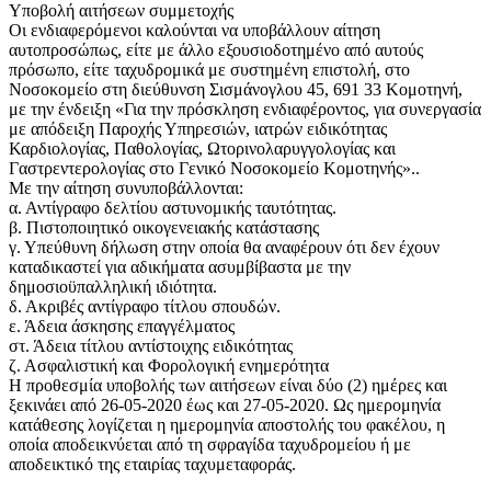
Υποβολή αιτήσεων συμμετοχής
Οι ενδιαφερόμενοι καλούνται να υποβάλλουν αίτηση
αυτοπροσώπως, είτε με άλλο εξουσιοδοτημένο από αυτούς
πρόσωπο, είτε ταχυδρομικά με συστημένη επιστολή, στο
Νοσοκομείο στη διεύθυνση Σισμάνογλου 45, 691 33 Κομοτηνή,
με την ένδειξη «Για την πρόσκληση ενδιαφέροντος, για συνεργασία
με απόδειξη Παροχής Υπηρεσιών, ιατρών ειδικότητας
Καρδιολογίας, Παθολογίας, Ωτορινολαρυγγολογίας και
Γαστρεντερολογίας στο Γενικό Νοσοκομείο Κομοτηνής»..
Με την αίτηση συνυποβάλλονται:
α. Αντίγραφο δελτίου αστυνομικής ταυτότητας.
β. Πιστοποιητικό οικογενειακής κατάστασης
γ. Υπεύθυνη δήλωση στην οποία θα αναφέρουν ότι δεν έχουν
καταδικαστεί για αδικήματα ασυμβίβαστα με την
δημοσιοϋπαλληλική ιδιότητα.
δ. Ακριβές αντίγραφο τίτλου σπουδών.
ε. Άδεια άσκησης επαγγέλματος
στ. Άδεια τίτλου αντίστοιχης ειδικότητας
ζ. Ασφαλιστική και Φορολογική ενημερότητα
Η προθεσμία υποβολής των αιτήσεων είναι δύο (2) ημέρες και
ξεκινάει από 26-05-2020 έως και 27-05-2020. Ως ημερομηνία
κατάθεσης λογίζεται η ημερομηνία αποστολής του φακέλου, η
οποία αποδεικνύεται από τη σφραγίδα ταχυδρομείου ή με
αποδεικτικό της εταιρίας ταχυμεταφοράς.