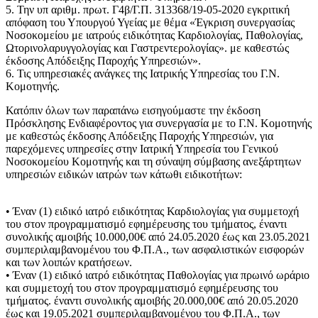
5. Την υπ αριθμ. πρωτ. Γ4β/Γ.Π. 313368/19-05-2020 εγκριτική
απόφαση του Υπουργού Υγείας με θέμα «Έγκριση συνεργασίας
Νοσοκομείου με ιατρούς ειδικότητας Καρδιολογίας, Παθολογίας,
Ωτορινολαρυγγολογίας και Γαστρεντερολογίας». με καθεστώς
έκδοσης Απόδειξης Παροχής Υπηρεσιών».
6. Τις υπηρεσιακές ανάγκες της Ιατρικής Υπηρεσίας του Γ.Ν.
Κομοτηνής.
Κατόπιν όλων των παραπάνω εισηγούμαστε την έκδοση
Πρόσκλησης Ενδιαφέροντος για συνεργασία με το Γ.Ν. Κομοτηνής
με καθεστώς έκδοσης Απόδειξης Παροχής Υπηρεσιών, για
παρεχόμενες υπηρεσίες στην Ιατρική Υπηρεσία του Γενικού
Νοσοκομείου Κομοτηνής και τη σύναψη σύμβασης ανεξάρτητων
υπηρεσιών ειδικών ιατρών των κάτωθι ειδικοτήτων:
• Έναν (1) ειδικό ιατρό ειδικότητας Καρδιολογίας για συμμετοχή
του στον προγραμματισμό εφημέρευσης του τμήματος, έναντι
συνολικής αμοιβής 10.000,00€ από 24.05.2020 έως και 23.05.2021
συμπεριλαμβανομένου του Φ.Π.Α., των ασφαλιστικών εισφορών
και των λοιπών κρατήσεων.
• Έναν (1) ειδικό ιατρό ειδικότητας Παθολογίας για πρωινό ωράριο
και συμμετοχή του στον προγραμματισμό εφημέρευσης του
τμήματος. έναντι συνολικής αμοιβής 20.000,00€ από 20.05.2020
έως και 19.05.2021 συμπεριλαμβανομένου του Φ.Π.Α., των