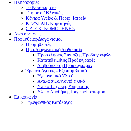
Πληροφορίες
Το Νοσοκομείο
Τμήματα / Κλινικές
Κέντρα Υγείας & Περιφ. Ιατρεία
ΚΕ.Φ.Ι.ΑΠ. Κομοτηνής
Σ.Α.Ε.Κ. ΚΟΜΟΤΗΝΗΣ
Ανακοινώσεις
Προμήθειες-Διαγωνισμοί
Προμηθευτές
Προ-Διαγωνιστική Διαδικασία
Προσκλήσεις Σύνταξης Προδιαγραφών
Κατατεθειμένες Προδιαγραφές
Διαβούλευση Προδιαγραφών
Έρευνα Αγοράς - Εξωσυμβατικά
Υγειονομικό Υλικό
Αναλώσιμο/Λοιπό Υλικό
Υλικό Tεχνικής Yπηρεσίας
Υλικό Αποθήκης Παγίων/Ιματισμού
Επικοινωνία
Τηλεφωνικός Κατάλογος