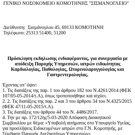
ΓΕΝΙΚΟ NΟΣΟΚΟΜΕΙΟ ΚΟΜΟΤΗΝΗΣ "ΣΙΣΜΑΝΟΓΛΕΙΟ"
Διεύθυνση: Σισμάνογλου 45, 69133 ΚΟΜΟΤΗΝΗ
Τηλέφωνο: 25313 51400, 51200
Πρόσκληση εκδηλωσης ενδιαφέροντος, για συνεργασία με
απόδειξη Παροχής Υπηρεσιών, ιατρών ειδικότητας
Καρδιολογίας, Παθολογίας, Ωτορινολαρυγγολογίας και
Γαστρεντερολογίας.
Έχοντας υπ’ όψιν:
1. Τις διατάξεις της παρ. 1 του άρθρου 182 του Ν.4261/2014 (ΦΕΚ
107/05-05-2014/τ.Α), όπως τροποποιήθηκε και ισχύει.
2. 2. Τις διατάξεις της παρ. 2 και 3 του άρθρου 34 του Ν.4325/2015
(ΦΕΚ 47/11-05-2015/τ.Α).
3. Τις διατάξεις του άρθρου 44 του Ν. 4486/2017.
4. Την με αρ. 172/12ης/5-03-2020 Απόφαση Διοικητικού
Συμβουλίου με θέμα: «Υποβολή αιτήματος στο Υπουργείο Υγείας,
για προσλήψεις Ειδικευμένων ιατρών στο Γ.Ν. Κομοτηνής, με
Σύμβαση Παροχής Ανεξαρτήτων Υπηρεσιών»