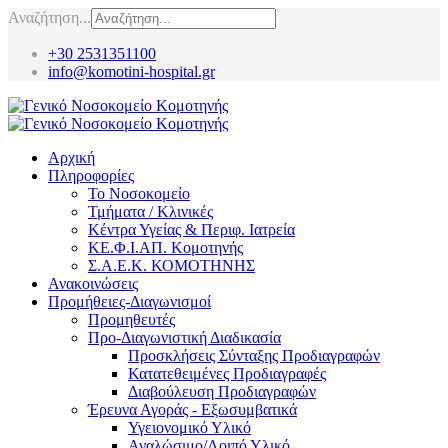
Αναζήτηση...
+30 2531351100
info@komotini-hospital.gr
Αρχική
Πληροφορίες
Το Νοσοκομείο
Τμήματα / Κλινικές
Κέντρα Υγείας & Περιφ. Ιατρεία
ΚΕ.Φ.Ι.ΑΠ. Κομοτηνής
Σ.Α.Ε.Κ. ΚΟΜΟΤΗΝΗΣ
Ανακοινώσεις
Προμήθειες-Διαγωνισμοί
Προμηθευτές
Προ-Διαγωνιστική Διαδικασία
Προσκλήσεις Σύνταξης Προδιαγραφών
Κατατεθειμένες Προδιαγραφές
Διαβούλευση Προδιαγραφών
Έρευνα Αγοράς - Εξωσυμβατικά
Υγειονομικό Υλικό
Αναλώσιμο/Λοιπό Υλικό