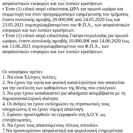
ασφαλιστικών εισφορών και των λοιπών κρατήσεων.
• Έναν (1) ειδικό ιατρό ειδικότητας ΩΡΛ για πρωινό ωράριο και
συμμετοχή του στον προγραμματισμό εφημέρευσης του τμήματος
έναντι συνολικής αμοιβής 20.000,00€ από 24.05.2020 έως και
23.05.2021 συμπεριλαμβανομένου του Φ.Π.Α., των ασφαλιστικών
εισφορών και των λοιπών κρατήσεων.
• Έναν (1) ειδικό ιατρό ειδικότητας Γαστρεντερολογίας για πρωινό
ωράριο, έναντι συνολικής αμοιβής 10.000,00€ από 14.06.2020 έως
και 13.06.2021 συμπεριλαμβανομένου του Φ.Π.Α., των
ασφαλιστικών εισφορών και των λοιπών κρατήσεων.
Οι υποψήφιοι πρέπει:
1. Να είναι Έλληνες πολίτες.
2. Να έχουν την υγεία και φυσική καταλληλότητα που απαιτείται
για την εκτέλεση των καθηκόντων της θέσης που επιλέγουν.
3. Να μην έχουν καταδικαστεί για αδικήματα ασυμβίβαστα με τη
δημοσιοϋπαλληλική ιδιότητα.
4. Οι άνδρες να έχουν εκπληρώσει τις στρατιωτικές τους
υποχρεώσεις ή να έχουν νόμιμη απαλλαγή.
5. Εφόσον προσληφθούν να εγγραφούν στη Δ.Ο.Υ. ως
επιτηδευματίες.
6. Να έχουν τους απαιτούμενους τίτλους σπουδών.
7.Να προσκομίσουν ασφαλιστική και φορολογική ενημερότητα