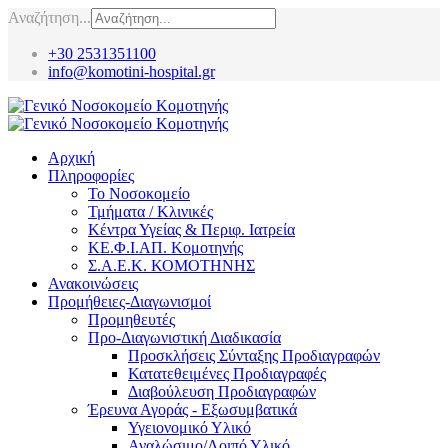
Αναζήτηση...
+30 2531351100
info@komotini-hospital.gr
Αρχική
Πληροφορίες
Το Νοσοκομείο
Τμήματα / Κλινικές
Κέντρα Υγείας & Περιφ. Ιατρεία
ΚΕ.Φ.Ι.ΑΠ. Κομοτηνής
Σ.Α.Ε.Κ. ΚΟΜΟΤΗΝΗΣ
Ανακοινώσεις
Προμήθειες-Διαγωνισμοί
Προμηθευτές
Προ-Διαγωνιστική Διαδικασία
Προσκλήσεις Σύνταξης Προδιαγραφών
Κατατεθειμένες Προδιαγραφές
Διαβούλευση Προδιαγραφών
Έρευνα Αγοράς - Εξωσυμβατικά
Υγειονομικό Υλικό
Αναλώσιμο/Λοιπό Υλικό