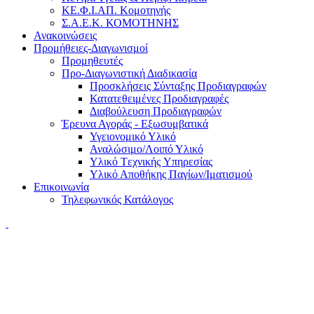
ΚΕ.Φ.Ι.ΑΠ. Κομοτηνής
Σ.Α.Ε.Κ. ΚΟΜΟΤΗΝΗΣ
Ανακοινώσεις
Προμήθειες-Διαγωνισμοί
Προμηθευτές
Προ-Διαγωνιστική Διαδικασία
Προσκλήσεις Σύνταξης Προδιαγραφών
Κατατεθειμένες Προδιαγραφές
Διαβούλευση Προδιαγραφών
Έρευνα Αγοράς - Εξωσυμβατικά
Υγειονομικό Υλικό
Αναλώσιμο/Λοιπό Υλικό
Υλικό Tεχνικής Yπηρεσίας
Υλικό Αποθήκης Παγίων/Ιματισμού
Επικοινωνία
Τηλεφωνικός Κατάλογος