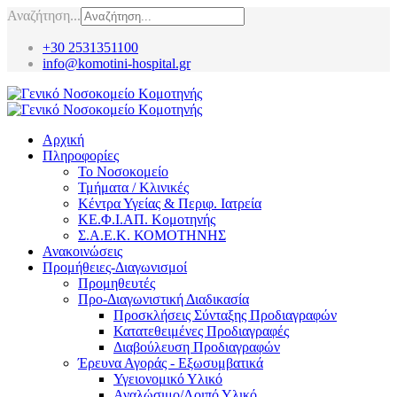
Αναζήτηση...
+30 2531351100
info@komotini-hospital.gr
Αρχική
Πληροφορίες
Το Νοσοκομείο
Τμήματα / Κλινικές
Κέντρα Υγείας & Περιφ. Ιατρεία
ΚΕ.Φ.Ι.ΑΠ. Κομοτηνής
Σ.Α.Ε.Κ. ΚΟΜΟΤΗΝΗΣ
Ανακοινώσεις
Προμήθειες-Διαγωνισμοί
Προμηθευτές
Προ-Διαγωνιστική Διαδικασία
Προσκλήσεις Σύνταξης Προδιαγραφών
Κατατεθειμένες Προδιαγραφές
Διαβούλευση Προδιαγραφών
Έρευνα Αγοράς - Εξωσυμβατικά
Υγειονομικό Υλικό
Αναλώσιμο/Λοιπό Υλικό