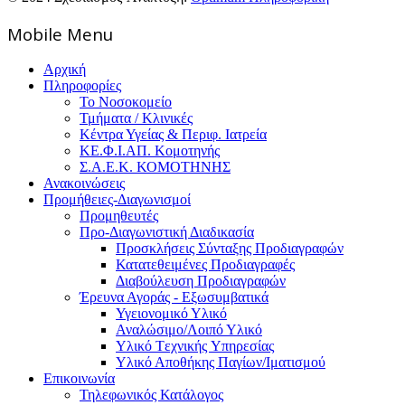
Mοbile Menu
Αρχική
Πληροφορίες
Το Νοσοκομείο
Τμήματα / Κλινικές
Κέντρα Υγείας & Περιφ. Ιατρεία
ΚΕ.Φ.Ι.ΑΠ. Κομοτηνής
Σ.Α.Ε.Κ. ΚΟΜΟΤΗΝΗΣ
Ανακοινώσεις
Προμήθειες-Διαγωνισμοί
Προμηθευτές
Προ-Διαγωνιστική Διαδικασία
Προσκλήσεις Σύνταξης Προδιαγραφών
Κατατεθειμένες Προδιαγραφές
Διαβούλευση Προδιαγραφών
Έρευνα Αγοράς - Εξωσυμβατικά
Υγειονομικό Υλικό
Αναλώσιμο/Λοιπό Υλικό
Υλικό Tεχνικής Yπηρεσίας
Υλικό Αποθήκης Παγίων/Ιματισμού
Επικοινωνία
Τηλεφωνικός Κατάλογος