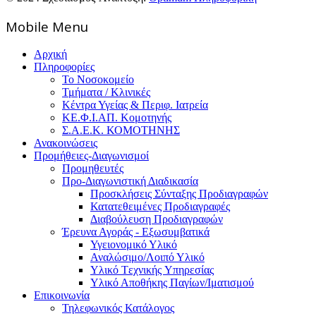
Mοbile Menu
Αρχική
Πληροφορίες
Το Νοσοκομείο
Τμήματα / Κλινικές
Κέντρα Υγείας & Περιφ. Ιατρεία
ΚΕ.Φ.Ι.ΑΠ. Κομοτηνής
Σ.Α.Ε.Κ. ΚΟΜΟΤΗΝΗΣ
Ανακοινώσεις
Προμήθειες-Διαγωνισμοί
Προμηθευτές
Προ-Διαγωνιστική Διαδικασία
Προσκλήσεις Σύνταξης Προδιαγραφών
Κατατεθειμένες Προδιαγραφές
Διαβούλευση Προδιαγραφών
Έρευνα Αγοράς - Εξωσυμβατικά
Υγειονομικό Υλικό
Αναλώσιμο/Λοιπό Υλικό
Υλικό Tεχνικής Yπηρεσίας
Υλικό Αποθήκης Παγίων/Ιματισμού
Επικοινωνία
Τηλεφωνικός Κατάλογος