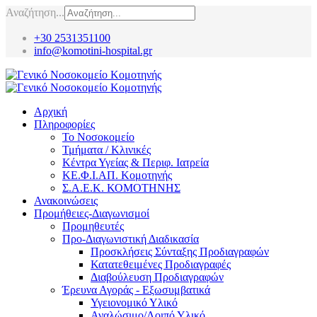
Αναζήτηση...
+30 2531351100
info@komotini-hospital.gr
Αρχική
Πληροφορίες
Το Νοσοκομείο
Τμήματα / Κλινικές
Κέντρα Υγείας & Περιφ. Ιατρεία
ΚΕ.Φ.Ι.ΑΠ. Κομοτηνής
Σ.Α.Ε.Κ. ΚΟΜΟΤΗΝΗΣ
Ανακοινώσεις
Προμήθειες-Διαγωνισμοί
Προμηθευτές
Προ-Διαγωνιστική Διαδικασία
Προσκλήσεις Σύνταξης Προδιαγραφών
Κατατεθειμένες Προδιαγραφές
Διαβούλευση Προδιαγραφών
Έρευνα Αγοράς - Εξωσυμβατικά
Υγειονομικό Υλικό
Αναλώσιμο/Λοιπό Υλικό