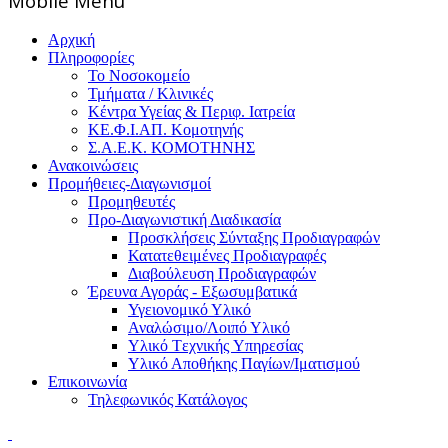
Mοbile Menu
Αρχική
Πληροφορίες
Το Νοσοκομείο
Τμήματα / Κλινικές
Κέντρα Υγείας & Περιφ. Ιατρεία
ΚΕ.Φ.Ι.ΑΠ. Κομοτηνής
Σ.Α.Ε.Κ. ΚΟΜΟΤΗΝΗΣ
Ανακοινώσεις
Προμήθειες-Διαγωνισμοί
Προμηθευτές
Προ-Διαγωνιστική Διαδικασία
Προσκλήσεις Σύνταξης Προδιαγραφών
Κατατεθειμένες Προδιαγραφές
Διαβούλευση Προδιαγραφών
Έρευνα Αγοράς - Εξωσυμβατικά
Υγειονομικό Υλικό
Αναλώσιμο/Λοιπό Υλικό
Υλικό Tεχνικής Yπηρεσίας
Υλικό Αποθήκης Παγίων/Ιματισμού
Επικοινωνία
Τηλεφωνικός Κατάλογος