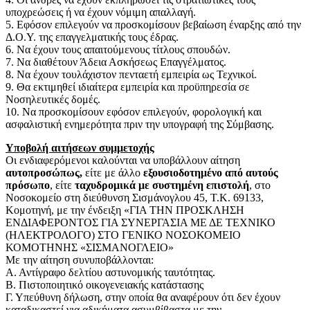
υποχρεώσεις ή να έχουν νόμιμη απαλλαγή.
5. Εφόσον επιλεγούν να προσκομίσουν βεβαίωση έναρξης από την
Δ.Ο.Υ. της επαγγελματικής τους έδρας.
6. Να έχουν τους απαιτούμενους τίτλους σπουδών.
7. Να διαθέτουν Άδεια Ασκήσεως Επαγγέλματος.
8. Να έχουν τουλάχιστον πενταετή εμπειρία ως Τεχνικοί.
9. Θα εκτιμηθεί ιδιαίτερα εμπειρία και προϋπηρεσία σε
Νοσηλευτικές δομές.
10. Να προσκομίσουν εφόσον επιλεγούν, φορολογική και
ασφαλιστική ενημερότητα πριν την υπογραφή της Σύμβασης.
Υποβολή αιτήσεων συμμετοχής
Οι ενδιαφερόμενοι καλούνται να υποβάλλουν αίτηση
αυτοπροσώπως,
είτε με άλλο
εξουσιοδοτημένο από αυτούς
πρόσωπο
, είτε
ταχυδρομικά με συστημένη επιστολή
, στο
Νοσοκομείο στη διεύθυνση Σισμάνογλου 45, Τ.Κ. 69133,
Κομοτηνή, με την ένδειξη «ΓΙΑ ΤΗΝ ΠΡΟΣΚΛΗΣΗ
ΕΝΔΙΑΦΕΡΟΝΤΟΣ ΓΙΑ ΣΥΝΕΡΓΑΣΙΑ ΜΕ ΔΕ ΤΕΧΝΙΚΟ
(ΗΛΕΚΤΡΟΛΟΓΟ) ΣΤΟ ΓΕΝΙΚΟ ΝΟΣΟΚΟΜΕΙΟ
ΚΟΜΟΤΗΝΗΣ «ΣΙΣΜΑΝΟΓΛΕΙΟ»
Με την αίτηση συνυποβάλλονται:
Α. Αντίγραφο δελτίου αστυνομικής ταυτότητας.
Β. Πιστοποιητικό οικογενειακής κατάστασης
Γ. Υπεύθυνη δήλωση, στην οποία θα αναφέρουν ότι δεν έχουν
καταδικαστεί για αδικήματα ασυμβίβαστα με την