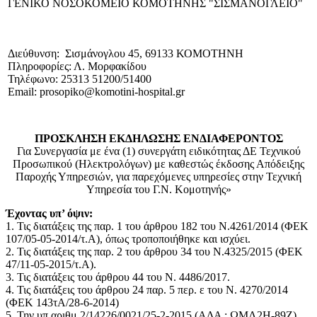
ΓΕΝΙΚΟ NΟΣΟΚΟΜΕΙΟ ΚΟΜΟΤΗΝΗΣ "ΣΙΣΜΑΝΟΓΛΕΙΟ"
Διεύθυνση: Σισμάνογλου 45, 69133 ΚΟΜΟΤΗΝΗ
Πληροφορίες: Λ. Μορφακίδου
Τηλέφωνο: 25313 51200/51400
Email: prosopiko@komotini-hospital.gr
ΠΡΟΣΚΛΗΣΗ ΕΚΔΗΛΩΣΗΣ ΕΝΔΙΑΦΕΡΟΝΤΟΣ
Για Συνεργασία με ένα (1) συνεργάτη ειδικότητας ΔΕ Τεχνικού
Προσωπικού (Ηλεκτρολόγων) με καθεστώς έκδοσης Απόδειξης
Παροχής Υπηρεσιών, για παρεχόμενες υπηρεσίες στην Τεχνική
Υπηρεσία του Γ.Ν. Κομοτηνής»
Έχοντας υπ’ όψιν:
1. Τις διατάξεις της παρ. 1 του άρθρου 182 του Ν.4261/2014 (ΦΕΚ
107/05-05-2014/τ.Α), όπως τροποποιήθηκε και ισχύει.
2. Τις διατάξεις της παρ. 2 του άρθρου 34 του Ν.4325/2015 (ΦΕΚ
47/11-05-2015/τ.Α).
3. Τις διατάξεις του άρθρου 44 του Ν. 4486/2017.
4. Τις διατάξεις του άρθρου 24 παρ. 5 περ. ε του Ν. 4270/2014
(ΦΕΚ 143τΑ/28-6-2014)
5. Την υπ αριθμ 2/14226/0021/25-2-2015 (ΑΔΑ : ΩΜΛ2Η-89Ζ)