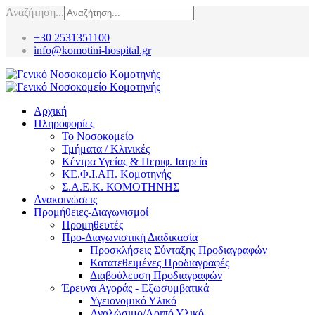
Αναζήτηση...
+30 2531351100
info@komotini-hospital.gr
Αρχική
Πληροφορίες
Το Νοσοκομείο
Τμήματα / Κλινικές
Κέντρα Υγείας & Περιφ. Ιατρεία
ΚΕ.Φ.Ι.ΑΠ. Κομοτηνής
Σ.Α.Ε.Κ. ΚΟΜΟΤΗΝΗΣ
Ανακοινώσεις
Προμήθειες-Διαγωνισμοί
Προμηθευτές
Προ-Διαγωνιστική Διαδικασία
Προσκλήσεις Σύνταξης Προδιαγραφών
Κατατεθειμένες Προδιαγραφές
Διαβούλευση Προδιαγραφών
Έρευνα Αγοράς - Εξωσυμβατικά
Υγειονομικό Υλικό
Αναλώσιμο/Λοιπό Υλικό