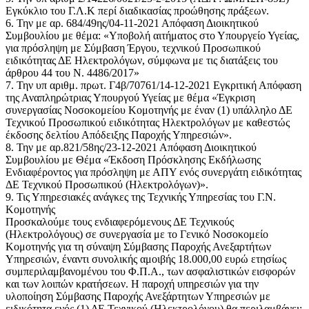
Εγκύκλιο του Γ.Λ.Κ περί διαδικασίας προώθησης πράξεων.
6. Την με αρ. 684/49ης/04-11-2021 Απόφαση Διοικητικού
Συμβουλίου με θέμα: «Υποβολή αιτήματος στο Υπουργείο Υγείας,
για πρόσληψη με Σύμβαση Έργου, τεχνικού Προσωπικού
ειδικότητας ΔΕ Ηλεκτρολόγων, σύμφωνα με τις διατάξεις του
άρθρου 44 του Ν. 4486/2017»
7. Την υπ αριθμ. πρωτ. Γ4β/70761/14-12-2021 Εγκριτική Απόφαση
της Αναπληρώτριας Υπουργού Υγείας με θέμα «Έγκριση
συνεργασίας Νοσοκομείου Κομοτηνής με έναν (1) υπάλληλο ΔΕ
Τεχνικού Προσωπικού ειδικότητας Ηλεκτρολόγων με καθεστώς
έκδοσης δελτίου Απόδειξης Παροχής Υπηρεσιών».
8. Την με αρ.821/58ης/23-12-2021 Απόφαση Διοικητικού
Συμβουλίου με Θέμα «Έκδοση Πρόσκλησης Εκδήλωσης
Ενδιαφέροντος για πρόσληψη με ΑΠΥ ενός συνεργάτη ειδικότητας
ΔΕ Τεχνικού Προσωπικού (Ηλεκτρολόγων)».
9. Τις Υπηρεσιακές ανάγκες της Τεχνικής Υπηρεσίας του Γ.Ν.
Κομοτηνής
Προσκαλούμε τους ενδιαφερόμενους ΔΕ Τεχνικούς
(Ηλεκτρολόγους) σε συνεργασία με το Γενικό Νοσοκομείο
Κομοτηνής για τη σύναψη Σύμβασης Παροχής Ανεξαρτήτων
Υπηρεσιών, έναντι συνολικής αμοιβής 18.000,00 ευρώ ετησίως
συμπεριλαμβανομένου του Φ.Π.Α., των ασφαλιστικών εισφορών
και των λοιπών κρατήσεων. Η παροχή υπηρεσιών για την
υλοποίηση Σύμβασης Παροχής Ανεξάρτητων Υπηρεσιών με
ειδικότητα ενός (1) ΔΕ Τεχνικού (Ηλεκτρολόγου) θα περιλαμβάνει: