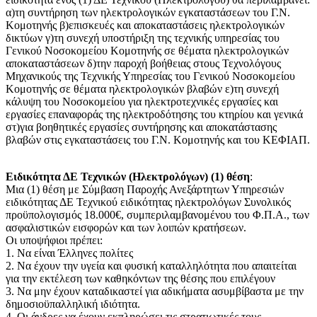
α)τη συντήρηση των ηλεκτρολογικών εγκαταστάσεων του Γ.Ν.
Κομοτηνής β)επισκευές και αποκαταστάσεις ηλεκτρολογικών
δικτύων γ)τη συνεχή υποστήριξη της τεχνικής υπηρεσίας του
Γενικού Νοσοκομείου Κομοτηνής σε θέματα ηλεκτρολογικών
αποκαταστάσεων δ)την παροχή βοήθειας στους Τεχνολόγους
Μηχανικούς της Τεχνικής Υπηρεσίας του Γενικού Νοσοκομείου
Κομοτηνής σε θέματα ηλεκτρολογικών βλαβών ε)τη συνεχή
κάλυψη του Νοσοκομείου για ηλεκτροτεχνικές εργασίες και
εργασίες επαναφοράς της ηλεκτροδότησης του κτηρίου και γενικά
στ)για βοηθητικές εργασίες συντήρησης και αποκατάστασης
βλαβών στις εγκαταστάσεις του Γ.Ν. Κομοτηνής και του ΚΕΦΙΑΠ.
Ειδικότητα ΔΕ Τεχνικών (Ηλεκτρολόγων) (1) θέση
:
Μια (1) θέση με Σύμβαση Παροχής Ανεξάρτητων Υπηρεσιών
ειδικότητας ΔΕ Τεχνικού ειδικότητας ηλεκτρολόγων Συνολικός
προϋπολογισμός 18.000€, συμπεριλαμβανομένου του Φ.Π.Α., των
ασφαλιστικών εισφορών και των λοιπών κρατήσεων.
Οι υποψήφιοι πρέπει:
1. Να είναι Έλληνες πολίτες
2. Να έχουν την υγεία και φυσική καταλληλότητα που απαιτείται
για την εκτέλεση των καθηκόντων της θέσης που επιλέγουν
3. Να μην έχουν καταδικαστεί για αδικήματα ασυμβίβαστα με την
δημοσιοϋπαλληλική ιδιότητα.
4. Οι άνδρες να έχουν εκπληρώσει τις στρατιωτικές τους