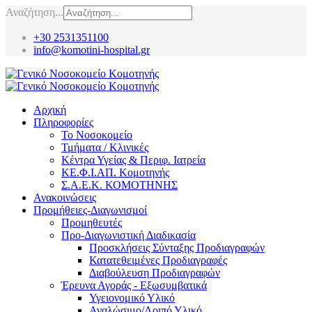
Αναζήτηση...
+30 2531351100
info@komotini-hospital.gr
Αρχική
Πληροφορίες
Το Νοσοκομείο
Τμήματα / Κλινικές
Κέντρα Υγείας & Περιφ. Ιατρεία
ΚΕ.Φ.Ι.ΑΠ. Κομοτηνής
Σ.Α.Ε.Κ. ΚΟΜΟΤΗΝΗΣ
Ανακοινώσεις
Προμήθειες-Διαγωνισμοί
Προμηθευτές
Προ-Διαγωνιστική Διαδικασία
Προσκλήσεις Σύνταξης Προδιαγραφών
Κατατεθειμένες Προδιαγραφές
Διαβούλευση Προδιαγραφών
Έρευνα Αγοράς - Εξωσυμβατικά
Υγειονομικό Υλικό
Αναλώσιμο/Λοιπό Υλικό