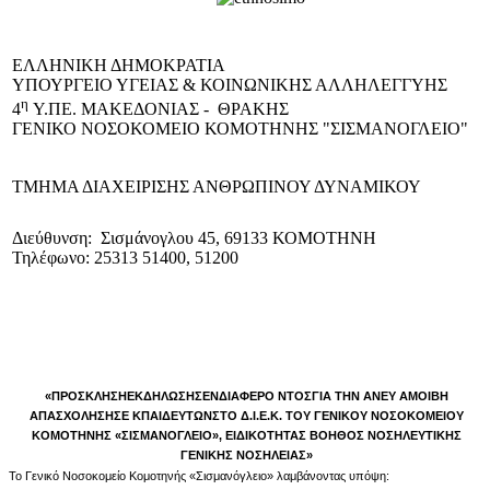
EΛΛΗΝΙΚΗ ΔΗΜΟΚΡΑΤΙΑ
ΥΠΟΥΡΓΕΙΟ ΥΓΕΙΑΣ & ΚΟΙΝΩΝΙΚΗΣ ΑΛΛΗΛΕΓΓΥΗΣ
η
4
Υ.ΠΕ. ΜΑΚΕΔΟΝΙΑΣ - ΘΡΑΚΗΣ
ΓΕΝΙΚΟ NΟΣΟΚΟΜΕΙΟ ΚΟΜΟΤΗΝΗΣ "ΣΙΣΜΑΝΟΓΛΕΙΟ"
ΤΜΗΜΑ ΔΙΑΧΕΙΡΙΣΗΣ ΑΝΘΡΩΠΙΝΟΥ ΔΥΝΑΜΙΚΟΥ
Διεύθυνση: Σισμάνογλου 45, 69133 ΚΟΜΟΤΗΝΗ
Τηλέφωνο: 25313 51400, 51200
«ΠΡΟΣΚΛΗΣΗΕ
Κ
ΔΗΛΩ
Σ
ΗΣΕΝΔΙΑΦΕΡ
Ο
Ν
Τ
ΟΣΓ
Ι
Α
Τ
ΗΝ ΑΝΕΥ ΑΜΟΙΒΗ
ΑΠ
Α
Σ
Χ
ΟΛΗΣΗΣΕ
Κ
ΠΑ
Ι
Δ
ΕΥ
Τ
ΩΝΣΤΟ Δ.Ι.Ε.Κ. ΤΟΥ ΓΕΝΙΚΟΥ ΝΟΣΟΚΟΜΕΙΟΥ
ΚΟΜΟΤΗΝΗΣ «ΣΙΣΜΑΝΟΓΛΕΙΟ», ΕΙΔΙΚΟΤΗΤΑΣ ΒΟΗΘΟΣ ΝΟΣΗΛΕΥΤΙΚΗΣ
ΓΕΝΙΚΗΣ ΝΟΣΗΛΕΙΑΣ»
Το Γενικό Νοσοκομείο Κομοτηνής «Σισμανόγλειο» λαμβάνοντας υπόψη: