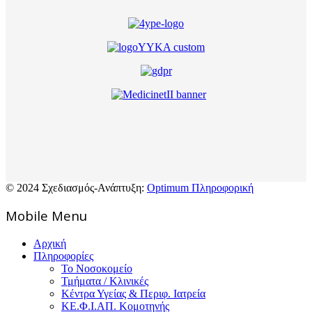
© 2024 Σχεδιασμός-Ανάπτυξη:
Optimum Πληροφορική
Mοbile Menu
Αρχική
Πληροφορίες
Το Νοσοκομείο
Τμήματα / Κλινικές
Κέντρα Υγείας & Περιφ. Ιατρεία
ΚΕ.Φ.Ι.ΑΠ. Κομοτηνής