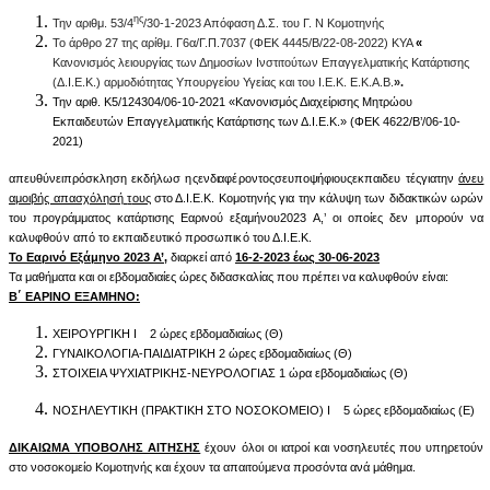
ης
Την αριθμ. 53/4
/30-1-2023 Απόφαση Δ.Σ. του Γ. Ν Κομοτηνής
Το άρθρο 27 της αρίθμ. Γ6α/Γ.Π.7037 (ΦΕΚ 4445/Β/22-08-2022) ΚΥΑ
«
Κανονισμός λειουργίας των Δημοσίων Ινστιτούτων Επαγγελματικής Κατάρτισης
(Δ.Ι.Ε.Κ.) αρμοδιότητας Υπουργείου Υγείας και του Ι.Ε.Κ. Ε.Κ.Α.Β.
».
Την αριθ.
K
5/124304/06-10-2021 «Κανονισμός Διαχείρισης Μητρώου
Εκπαιδευτών Επαγγελματικής Κατάρτισης των Δ.Ι.Ε.Κ.»
(ΦΕΚ 4622/Β’/06-10-
2021)
απε
υ
θύνειπρόσ
κ
ληση εκ
δ
ήλωσ
η
ςε
ν
δ
ι
αφ
έ
ροντοςσευπο
ψ
ήφιουςεκπαι
δ
ευ
τ
έςγιατην
άνευ
αμοιβής
απασχόλησή
τ
ους
στο Δ.
Ι.
Ε.Κ. Κομοτηνής για την κάλυψη των διδακτικών ωρών
του προγράμματος κατάρτισης Εαρινού ε
ξ
α
μ
ή
ν
ου2
023
Α,’ οι
οποίες δεν μπορούν να
καλυφθούν από το εκπαιδευτικό προσωπικό του Δ.Ι.Ε.Κ
.
Το Εαρινό Εξάμηνο 2023 Α’,
διαρκεί από
16-2-2023 έως 30-06-2023
Τα μαθήματα και οι εβδομαδιαίες ώρες διδασκαλίας που πρέπει να καλυφθούν είναι:
Β΄ ΕΑΡΙΝΟ ΕΞΑΜΗΝΟ:
ΧΕΙΡΟΥΡΓΙΚΗ Ι 2 ώρες εβδομαδιαίως (Θ)
ΓΥΝΑΙΚΟΛΟΓΙΑ-ΠΑΙΔΙΑΤΡΙΚΗ 2 ώρες εβδομαδιαίως (Θ)
ΣΤΟΙΧΕΙΑ ΨΥΧΙΑΤΡΙΚΗΣ-ΝΕΥΡΟΛΟΓΙΑΣ 1 ώρα εβδομαδιαίως (Θ)
ΝΟΣΗΛΕΥΤΙΚΗ (ΠΡΑΚΤΙΚΗ ΣΤΟ ΝΟΣΟΚΟΜΕΙΟ) Ι 5 ώρες εβδομαδιαίως (Ε)
ΔΙΚΑΊΩΜΑ ΥΠΟΒΟΛΉΣ ΑΊΤΗΣΗΣ
έχουν όλοι οι ιατροί και νοσηλευτές που υπηρετούν
στο νοσοκομείο Κομοτηνής και έχουν τα απαιτούμενα προσόντα ανά μάθημα.