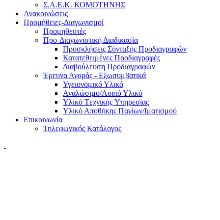
Σ.Α.Ε.Κ. ΚΟΜΟΤΗΝΗΣ
Ανακοινώσεις
Προμήθειες-Διαγωνισμοί
Προμηθευτές
Προ-Διαγωνιστική Διαδικασία
Προσκλήσεις Σύνταξης Προδιαγραφών
Κατατεθειμένες Προδιαγραφές
Διαβούλευση Προδιαγραφών
Έρευνα Αγοράς - Εξωσυμβατικά
Υγειονομικό Υλικό
Αναλώσιμο/Λοιπό Υλικό
Υλικό Tεχνικής Yπηρεσίας
Υλικό Αποθήκης Παγίων/Ιματισμού
Επικοινωνία
Τηλεφωνικός Κατάλογος