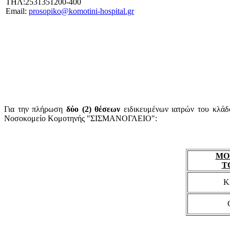
ΤΗΛ:2531351200-400
Email:
prosopiko@komotini-hospital.gr
Για την πλήρωση
δύο (2) θέσεων
ειδικευμένων ιατρών του κλάδο
Νοσοκομείο Κομοτηνής "ΣΙΣΜΑΝΟΓΛΕΙΟ":
ΜΟ
Τ
Κ