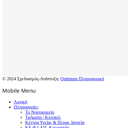
© 2024 Σχεδιασμός-Ανάπτυξη:
Optimum Πληροφορική
Mοbile Menu
Αρχική
Πληροφορίες
Το Νοσοκομείο
Τμήματα / Κλινικές
Κέντρα Υγείας & Περιφ. Ιατρεία
ΚΕ.Φ.Ι.ΑΠ. Κομοτηνής