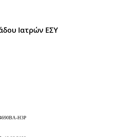
άδου Ιατρών ΕΣΥ
4690ΒΑ-Η3Ρ