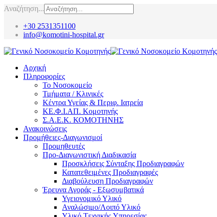
Αναζήτηση...
+30 2531351100
info@komotini-hospital.gr
Αρχική
Πληροφορίες
Το Νοσοκομείο
Τμήματα / Κλινικές
Κέντρα Υγείας & Περιφ. Ιατρεία
ΚΕ.Φ.Ι.ΑΠ. Κομοτηνής
Σ.Α.Ε.Κ. ΚΟΜΟΤΗΝΗΣ
Ανακοινώσεις
Προμήθειες-Διαγωνισμοί
Προμηθευτές
Προ-Διαγωνιστική Διαδικασία
Προσκλήσεις Σύνταξης Προδιαγραφών
Κατατεθειμένες Προδιαγραφές
Διαβούλευση Προδιαγραφών
Έρευνα Αγοράς - Εξωσυμβατικά
Υγειονομικό Υλικό
Αναλώσιμο/Λοιπό Υλικό
Υλικό Tεχνικής Yπηρεσίας