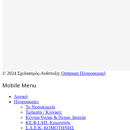
© 2024 Σχεδιασμός-Ανάπτυξη:
Optimum Πληροφορική
Mοbile Menu
Αρχική
Πληροφορίες
Το Νοσοκομείο
Τμήματα / Κλινικές
Κέντρα Υγείας & Περιφ. Ιατρεία
ΚΕ.Φ.Ι.ΑΠ. Κομοτηνής
Σ.Α.Ε.Κ. ΚΟΜΟΤΗΝΗΣ