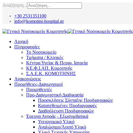
Αναζήτηση...
+30 2531351100
info@komotini-hospital.gr
Αρχική
Πληροφορίες
Το Νοσοκομείο
Τμήματα / Κλινικές
Κέντρα Υγείας & Περιφ. Ιατρεία
ΚΕ.Φ.Ι.ΑΠ. Κομοτηνής
Σ.Α.Ε.Κ. ΚΟΜΟΤΗΝΗΣ
Ανακοινώσεις
Προμήθειες-Διαγωνισμοί
Προμηθευτές
Προ-Διαγωνιστική Διαδικασία
Προσκλήσεις Σύνταξης Προδιαγραφών
Κατατεθειμένες Προδιαγραφές
Διαβούλευση Προδιαγραφών
Έρευνα Αγοράς - Εξωσυμβατικά
Υγειονομικό Υλικό
Αναλώσιμο/Λοιπό Υλικό
Υλικό Tεχνικής Yπηρεσίας