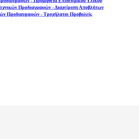
Προδιαγραφών - Προμήθεια Επιδεσμικού Υλικού
εχνικών Προδιαγραφών - Διαχείριση Αποβλήτων
κών Προδιαγραφών - Τροχήλατοι Προβολείς