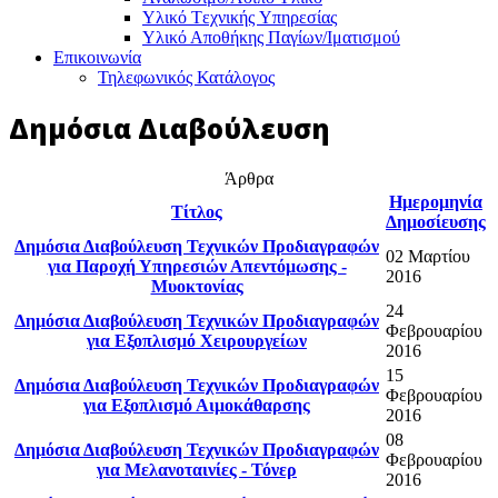
Υλικό Tεχνικής Yπηρεσίας
Υλικό Αποθήκης Παγίων/Ιματισμού
Επικοινωνία
Τηλεφωνικός Κατάλογος
Δημόσια Διαβούλευση
Άρθρα
Ημερομηνία
Τίτλος
Δημοσίευσης
Δημόσια Διαβούλευση Τεχνικών Προδιαγραφών
02 Μαρτίου
για Παροχή Υπηρεσιών Απεντόμωσης -
2016
Μυοκτονίας
24
Δημόσια Διαβούλευση Τεχνικών Προδιαγραφών
Φεβρουαρίου
για Εξοπλισμό Χειρουργείων
2016
15
Δημόσια Διαβούλευση Τεχνικών Προδιαγραφών
Φεβρουαρίου
για Εξοπλισμό Αιμοκάθαρσης
2016
08
Δημόσια Διαβούλευση Τεχνικών Προδιαγραφών
Φεβρουαρίου
για Μελανοταινίες - Τόνερ
2016