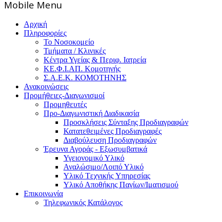
Mοbile Menu
Αρχική
Πληροφορίες
Το Νοσοκομείο
Τμήματα / Κλινικές
Κέντρα Υγείας & Περιφ. Ιατρεία
ΚΕ.Φ.Ι.ΑΠ. Κομοτηνής
Σ.Α.Ε.Κ. ΚΟΜΟΤΗΝΗΣ
Ανακοινώσεις
Προμήθειες-Διαγωνισμοί
Προμηθευτές
Προ-Διαγωνιστική Διαδικασία
Προσκλήσεις Σύνταξης Προδιαγραφών
Κατατεθειμένες Προδιαγραφές
Διαβούλευση Προδιαγραφών
Έρευνα Αγοράς - Εξωσυμβατικά
Υγειονομικό Υλικό
Αναλώσιμο/Λοιπό Υλικό
Υλικό Tεχνικής Yπηρεσίας
Υλικό Αποθήκης Παγίων/Ιματισμού
Επικοινωνία
Τηλεφωνικός Κατάλογος