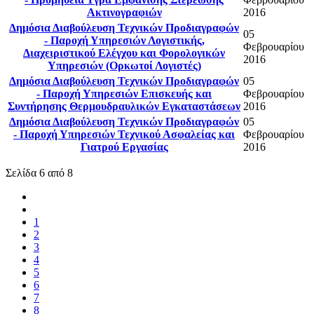
Ακτινογραφιών
2016
Δημόσια Διαβούλευση Τεχνικών Προδιαγραφών
05
- Παροχή Υπηρεσιών Λογιστικής,
Φεβρουαρίου
Διαχειριστικού Ελέγχου και Φορολογικών
2016
Υπηρεσιών (Ορκωτοί Λογιστές)
Δημόσια Διαβούλευση Τεχνικών Προδιαγραφών
05
- Παροχή Υπηρεσιών Επισκευής και
Φεβρουαρίου
Συντήρησης Θερμουδραυλικών Εγκαταστάσεων
2016
Δημόσια Διαβούλευση Τεχνικών Προδιαγραφών
05
- Παροχή Υπηρεσιών Τεχνικού Ασφαλείας και
Φεβρουαρίου
Γιατρού Εργασίας
2016
Σελίδα 6 από 8
1
2
3
4
5
6
7
8