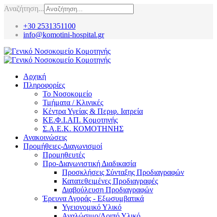
Αναζήτηση...
+30 2531351100
info@komotini-hospital.gr
Αρχική
Πληροφορίες
Το Νοσοκομείο
Τμήματα / Κλινικές
Κέντρα Υγείας & Περιφ. Ιατρεία
ΚΕ.Φ.Ι.ΑΠ. Κομοτηνής
Σ.Α.Ε.Κ. ΚΟΜΟΤΗΝΗΣ
Ανακοινώσεις
Προμήθειες-Διαγωνισμοί
Προμηθευτές
Προ-Διαγωνιστική Διαδικασία
Προσκλήσεις Σύνταξης Προδιαγραφών
Κατατεθειμένες Προδιαγραφές
Διαβούλευση Προδιαγραφών
Έρευνα Αγοράς - Εξωσυμβατικά
Υγειονομικό Υλικό
Αναλώσιμο/Λοιπό Υλικό