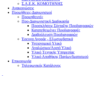
Σ.Α.Ε.Κ. ΚΟΜΟΤΗΝΗΣ
Ανακοινώσεις
Προμήθειες-Διαγωνισμοί
Προμηθευτές
Προ-Διαγωνιστική Διαδικασία
Προσκλήσεις Σύνταξης Προδιαγραφών
Κατατεθειμένες Προδιαγραφές
Διαβούλευση Προδιαγραφών
Έρευνα Αγοράς - Εξωσυμβατικά
Υγειονομικό Υλικό
Αναλώσιμο/Λοιπό Υλικό
Υλικό Tεχνικής Yπηρεσίας
Υλικό Αποθήκης Παγίων/Ιματισμού
Επικοινωνία
Τηλεφωνικός Κατάλογος