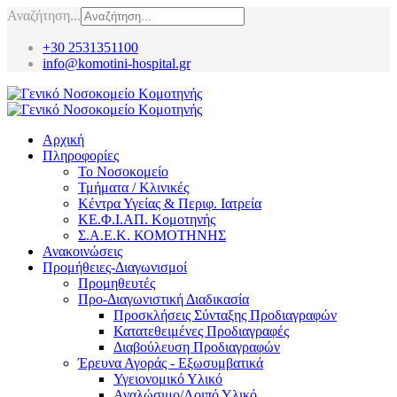
Αναζήτηση...
+30 2531351100
info@komotini-hospital.gr
Αρχική
Πληροφορίες
Το Νοσοκομείο
Τμήματα / Κλινικές
Κέντρα Υγείας & Περιφ. Ιατρεία
ΚΕ.Φ.Ι.ΑΠ. Κομοτηνής
Σ.Α.Ε.Κ. ΚΟΜΟΤΗΝΗΣ
Ανακοινώσεις
Προμήθειες-Διαγωνισμοί
Προμηθευτές
Προ-Διαγωνιστική Διαδικασία
Προσκλήσεις Σύνταξης Προδιαγραφών
Κατατεθειμένες Προδιαγραφές
Διαβούλευση Προδιαγραφών
Έρευνα Αγοράς - Εξωσυμβατικά
Υγειονομικό Υλικό
Αναλώσιμο/Λοιπό Υλικό