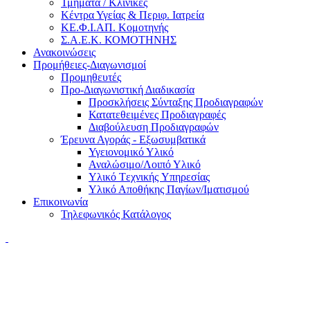
Τμήματα / Κλινικές
Κέντρα Υγείας & Περιφ. Ιατρεία
ΚΕ.Φ.Ι.ΑΠ. Κομοτηνής
Σ.Α.Ε.Κ. ΚΟΜΟΤΗΝΗΣ
Ανακοινώσεις
Προμήθειες-Διαγωνισμοί
Προμηθευτές
Προ-Διαγωνιστική Διαδικασία
Προσκλήσεις Σύνταξης Προδιαγραφών
Κατατεθειμένες Προδιαγραφές
Διαβούλευση Προδιαγραφών
Έρευνα Αγοράς - Εξωσυμβατικά
Υγειονομικό Υλικό
Αναλώσιμο/Λοιπό Υλικό
Υλικό Tεχνικής Yπηρεσίας
Υλικό Αποθήκης Παγίων/Ιματισμού
Επικοινωνία
Τηλεφωνικός Κατάλογος