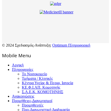
© 2024 Σχεδιασμός-Ανάπτυξη:
Optimum Πληροφορική
Mοbile Menu
Αρχική
Πληροφορίες
Το Νοσοκομείο
Τμήματα / Κλινικές
Κέντρα Υγείας & Περιφ. Ιατρεία
ΚΕ.Φ.Ι.ΑΠ. Κομοτηνής
Σ.Α.Ε.Κ. ΚΟΜΟΤΗΝΗΣ
Ανακοινώσεις
Προμήθειες-Διαγωνισμοί
Προμηθευτές
Προ-Διαγωνιστική Διαδικασία