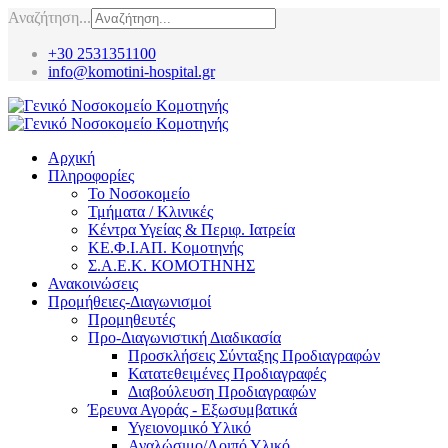
Αναζήτηση...
+30 2531351100
info@komotini-hospital.gr
Αρχική
Πληροφορίες
Το Νοσοκομείο
Τμήματα / Κλινικές
Κέντρα Υγείας & Περιφ. Ιατρεία
ΚΕ.Φ.Ι.ΑΠ. Κομοτηνής
Σ.Α.Ε.Κ. ΚΟΜΟΤΗΝΗΣ
Ανακοινώσεις
Προμήθειες-Διαγωνισμοί
Προμηθευτές
Προ-Διαγωνιστική Διαδικασία
Προσκλήσεις Σύνταξης Προδιαγραφών
Κατατεθειμένες Προδιαγραφές
Διαβούλευση Προδιαγραφών
Έρευνα Αγοράς - Εξωσυμβατικά
Υγειονομικό Υλικό
Αναλώσιμο/Λοιπό Υλικό