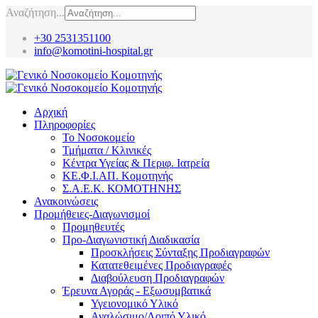
Αναζήτηση...
+30 2531351100
info@komotini-hospital.gr
Αρχική
Πληροφορίες
Το Νοσοκομείο
Τμήματα / Κλινικές
Κέντρα Υγείας & Περιφ. Ιατρεία
ΚΕ.Φ.Ι.ΑΠ. Κομοτηνής
Σ.Α.Ε.Κ. ΚΟΜΟΤΗΝΗΣ
Ανακοινώσεις
Προμήθειες-Διαγωνισμοί
Προμηθευτές
Προ-Διαγωνιστική Διαδικασία
Προσκλήσεις Σύνταξης Προδιαγραφών
Κατατεθειμένες Προδιαγραφές
Διαβούλευση Προδιαγραφών
Έρευνα Αγοράς - Εξωσυμβατικά
Υγειονομικό Υλικό
Αναλώσιμο/Λοιπό Υλικό