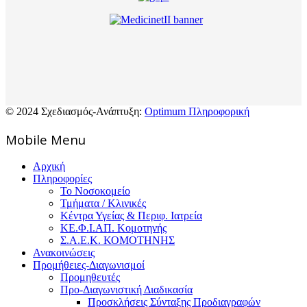
© 2024 Σχεδιασμός-Ανάπτυξη:
Optimum Πληροφορική
Mοbile Menu
Αρχική
Πληροφορίες
Το Νοσοκομείο
Τμήματα / Κλινικές
Κέντρα Υγείας & Περιφ. Ιατρεία
ΚΕ.Φ.Ι.ΑΠ. Κομοτηνής
Σ.Α.Ε.Κ. ΚΟΜΟΤΗΝΗΣ
Ανακοινώσεις
Προμήθειες-Διαγωνισμοί
Προμηθευτές
Προ-Διαγωνιστική Διαδικασία
Προσκλήσεις Σύνταξης Προδιαγραφών