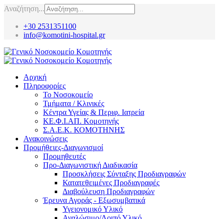
Αναζήτηση...
+30 2531351100
info@komotini-hospital.gr
Αρχική
Πληροφορίες
Το Νοσοκομείο
Τμήματα / Κλινικές
Κέντρα Υγείας & Περιφ. Ιατρεία
ΚΕ.Φ.Ι.ΑΠ. Κομοτηνής
Σ.Α.Ε.Κ. ΚΟΜΟΤΗΝΗΣ
Ανακοινώσεις
Προμήθειες-Διαγωνισμοί
Προμηθευτές
Προ-Διαγωνιστική Διαδικασία
Προσκλήσεις Σύνταξης Προδιαγραφών
Κατατεθειμένες Προδιαγραφές
Διαβούλευση Προδιαγραφών
Έρευνα Αγοράς - Εξωσυμβατικά
Υγειονομικό Υλικό
Αναλώσιμο/Λοιπό Υλικό