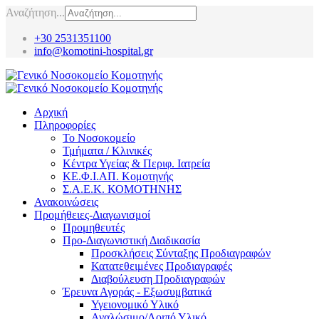
Αναζήτηση...
+30 2531351100
info@komotini-hospital.gr
Αρχική
Πληροφορίες
Το Νοσοκομείο
Τμήματα / Κλινικές
Κέντρα Υγείας & Περιφ. Ιατρεία
ΚΕ.Φ.Ι.ΑΠ. Κομοτηνής
Σ.Α.Ε.Κ. ΚΟΜΟΤΗΝΗΣ
Ανακοινώσεις
Προμήθειες-Διαγωνισμοί
Προμηθευτές
Προ-Διαγωνιστική Διαδικασία
Προσκλήσεις Σύνταξης Προδιαγραφών
Κατατεθειμένες Προδιαγραφές
Διαβούλευση Προδιαγραφών
Έρευνα Αγοράς - Εξωσυμβατικά
Υγειονομικό Υλικό
Αναλώσιμο/Λοιπό Υλικό