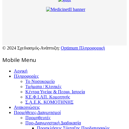
© 2024 Σχεδιασμός-Ανάπτυξη:
Optimum Πληροφορική
Mοbile Menu
Αρχική
Πληροφορίες
Το Νοσοκομείο
Τμήματα / Κλινικές
Κέντρα Υγείας & Περιφ. Ιατρεία
ΚΕ.Φ.Ι.ΑΠ. Κομοτηνής
Σ.Α.Ε.Κ. ΚΟΜΟΤΗΝΗΣ
Ανακοινώσεις
Προμήθειες-Διαγωνισμοί
Προμηθευτές
Προ-Διαγωνιστική Διαδικασία
Προσκλήσεις Σύνταξης Προδιαγραφών