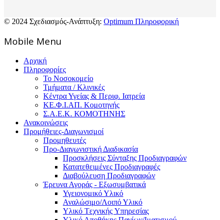
© 2024 Σχεδιασμός-Ανάπτυξη:
Optimum Πληροφορική
Mοbile Menu
Αρχική
Πληροφορίες
Το Νοσοκομείο
Τμήματα / Κλινικές
Κέντρα Υγείας & Περιφ. Ιατρεία
ΚΕ.Φ.Ι.ΑΠ. Κομοτηνής
Σ.Α.Ε.Κ. ΚΟΜΟΤΗΝΗΣ
Ανακοινώσεις
Προμήθειες-Διαγωνισμοί
Προμηθευτές
Προ-Διαγωνιστική Διαδικασία
Προσκλήσεις Σύνταξης Προδιαγραφών
Κατατεθειμένες Προδιαγραφές
Διαβούλευση Προδιαγραφών
Έρευνα Αγοράς - Εξωσυμβατικά
Υγειονομικό Υλικό
Αναλώσιμο/Λοιπό Υλικό
Υλικό Tεχνικής Yπηρεσίας
Υλικό Αποθήκης Παγίων/Ιματισμού