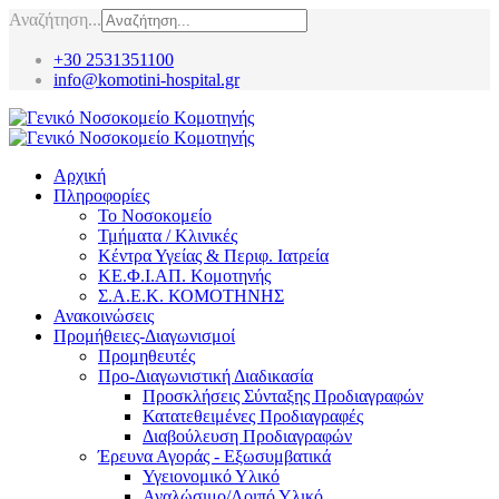
Αναζήτηση...
+30 2531351100
info@komotini-hospital.gr
Αρχική
Πληροφορίες
Το Νοσοκομείο
Τμήματα / Κλινικές
Κέντρα Υγείας & Περιφ. Ιατρεία
ΚΕ.Φ.Ι.ΑΠ. Κομοτηνής
Σ.Α.Ε.Κ. ΚΟΜΟΤΗΝΗΣ
Ανακοινώσεις
Προμήθειες-Διαγωνισμοί
Προμηθευτές
Προ-Διαγωνιστική Διαδικασία
Προσκλήσεις Σύνταξης Προδιαγραφών
Κατατεθειμένες Προδιαγραφές
Διαβούλευση Προδιαγραφών
Έρευνα Αγοράς - Εξωσυμβατικά
Υγειονομικό Υλικό
Αναλώσιμο/Λοιπό Υλικό