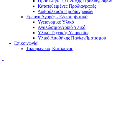
Προσκλήσεις Σύνταξης Προδιαγραφών
Κατατεθειμένες Προδιαγραφές
Διαβούλευση Προδιαγραφών
Έρευνα Αγοράς - Εξωσυμβατικά
Υγειονομικό Υλικό
Αναλώσιμο/Λοιπό Υλικό
Υλικό Tεχνικής Yπηρεσίας
Υλικό Αποθήκης Παγίων/Ιματισμού
Επικοινωνία
Τηλεφωνικός Κατάλογος