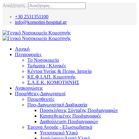
Αναζήτηση...
+30 2531351100
info@komotini-hospital.gr
Αρχική
Πληροφορίες
Το Νοσοκομείο
Τμήματα / Κλινικές
Κέντρα Υγείας & Περιφ. Ιατρεία
ΚΕ.Φ.Ι.ΑΠ. Κομοτηνής
Σ.Α.Ε.Κ. ΚΟΜΟΤΗΝΗΣ
Ανακοινώσεις
Προμήθειες-Διαγωνισμοί
Προμηθευτές
Προ-Διαγωνιστική Διαδικασία
Προσκλήσεις Σύνταξης Προδιαγραφών
Κατατεθειμένες Προδιαγραφές
Διαβούλευση Προδιαγραφών
Έρευνα Αγοράς - Εξωσυμβατικά
Υγειονομικό Υλικό
Αναλώσιμο/Λοιπό Υλικό