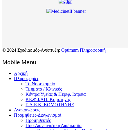
© 2024 Σχεδιασμός-Ανάπτυξη:
Optimum Πληροφορική
Mοbile Menu
Αρχική
Πληροφορίες
Το Νοσοκομείο
Τμήματα / Κλινικές
Κέντρα Υγείας & Περιφ. Ιατρεία
ΚΕ.Φ.Ι.ΑΠ. Κομοτηνής
Σ.Α.Ε.Κ. ΚΟΜΟΤΗΝΗΣ
Ανακοινώσεις
Προμήθειες-Διαγωνισμοί
Προμηθευτές
Προ-Διαγωνιστική Διαδικασία