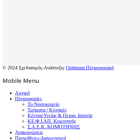
© 2024 Σχεδιασμός-Ανάπτυξη:
Optimum Πληροφορική
Mοbile Menu
Αρχική
Πληροφορίες
Το Νοσοκομείο
Τμήματα / Κλινικές
Κέντρα Υγείας & Περιφ. Ιατρεία
ΚΕ.Φ.Ι.ΑΠ. Κομοτηνής
Σ.Α.Ε.Κ. ΚΟΜΟΤΗΝΗΣ
Ανακοινώσεις
Προμήθειες-Διαγωνισμοί