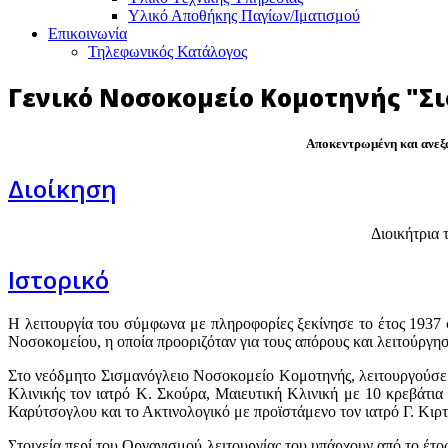
Υλικό Αποθήκης Παγίων/Ιματισμού
Επικοινωνία
Τηλεφωνικός Κατάλογος
Γενικό Νοσοκομείο Κομοτηνής "Σ
Αποκεντρωμένη και ανεξ
Διοίκηση
Διοικήτρια
Ιστορικό
Η λειτουργία του σύμφωνα με πληροφορίες ξεκίνησε το έτος 1937
Νοσοκομείου, η οποία προοριζόταν για τους απόρους και λειτούργησ
Στο νεόδμητο Σισμανόγλειο Νοσοκομείο Κομοτηνής, λειτουργούσε α
Κλινικής τον ιατρό Κ. Σκούρα, Μαιευτική Κλινική με 10 κρεβάτια
Καρύτσογλου και το Ακτινολογικό με προϊστάμενο τον ιατρό Γ. Κιρτ
Στοιχεία περί του Οργανισμού λειτουργίας του υπάρχουν από το έτος