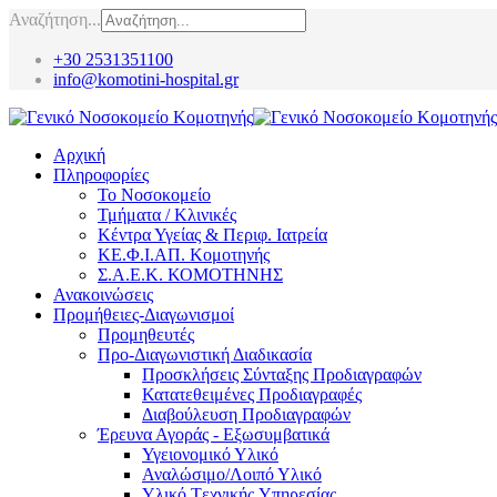
Αναζήτηση...
+30 2531351100
info@komotini-hospital.gr
Αρχική
Πληροφορίες
Το Νοσοκομείο
Τμήματα / Κλινικές
Κέντρα Υγείας & Περιφ. Ιατρεία
ΚΕ.Φ.Ι.ΑΠ. Κομοτηνής
Σ.Α.Ε.Κ. ΚΟΜΟΤΗΝΗΣ
Ανακοινώσεις
Προμήθειες-Διαγωνισμοί
Προμηθευτές
Προ-Διαγωνιστική Διαδικασία
Προσκλήσεις Σύνταξης Προδιαγραφών
Κατατεθειμένες Προδιαγραφές
Διαβούλευση Προδιαγραφών
Έρευνα Αγοράς - Εξωσυμβατικά
Υγειονομικό Υλικό
Αναλώσιμο/Λοιπό Υλικό
Υλικό Tεχνικής Yπηρεσίας