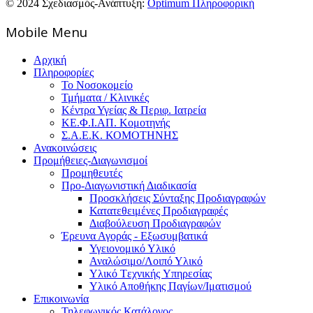
© 2024 Σχεδιασμός-Ανάπτυξη:
Optimum Πληροφορική
Mοbile Menu
Αρχική
Πληροφορίες
Το Νοσοκομείο
Τμήματα / Κλινικές
Κέντρα Υγείας & Περιφ. Ιατρεία
ΚΕ.Φ.Ι.ΑΠ. Κομοτηνής
Σ.Α.Ε.Κ. ΚΟΜΟΤΗΝΗΣ
Ανακοινώσεις
Προμήθειες-Διαγωνισμοί
Προμηθευτές
Προ-Διαγωνιστική Διαδικασία
Προσκλήσεις Σύνταξης Προδιαγραφών
Κατατεθειμένες Προδιαγραφές
Διαβούλευση Προδιαγραφών
Έρευνα Αγοράς - Εξωσυμβατικά
Υγειονομικό Υλικό
Αναλώσιμο/Λοιπό Υλικό
Υλικό Tεχνικής Yπηρεσίας
Υλικό Αποθήκης Παγίων/Ιματισμού
Επικοινωνία
Τηλεφωνικός Κατάλογος