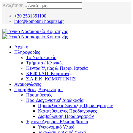
Αναζήτηση...
+30 2531351100
info@komotini-hospital.gr
Αρχική
Πληροφορίες
Το Νοσοκομείο
Τμήματα / Κλινικές
Κέντρα Υγείας & Περιφ. Ιατρεία
ΚΕ.Φ.Ι.ΑΠ. Κομοτηνής
Σ.Α.Ε.Κ. ΚΟΜΟΤΗΝΗΣ
Ανακοινώσεις
Προμήθειες-Διαγωνισμοί
Προμηθευτές
Προ-Διαγωνιστική Διαδικασία
Προσκλήσεις Σύνταξης Προδιαγραφών
Κατατεθειμένες Προδιαγραφές
Διαβούλευση Προδιαγραφών
Έρευνα Αγοράς - Εξωσυμβατικά
Υγειονομικό Υλικό
Αναλώσιμο/Λοιπό Υλικό