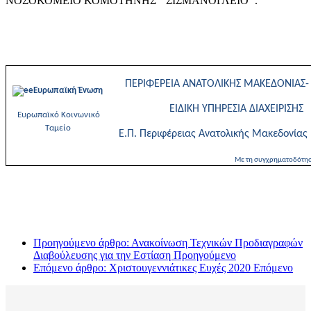
ΝΟΣΟΚΟΜΕΙΟ ΚΟΜΟΤΗΝΗΣ ‘’ΣΙΣΜΑΝΟΓΛΕΙΟ’’.
ΠΕΡΙΦΕΡΕΙΑ ΑΝΑΤΟΛΙΚΗΣ ΜΑΚΕΔΟΝΙΑΣ-
Ευρωπαϊκή Ένωση
ΕΙΔΙΚΗ ΥΠΗΡΕΣΙΑ ΔΙΑΧΕΙΡΙΣΗΣ
Ευρωπαϊκό Κοινωνικό
Ταμείο
Ε.Π. Περιφέρειας Ανατολικής Μακεδονίας
Με τη συγχρηματοδότηση της Ελλάδας
Προηγούμενο άρθρο: Ανακοίνωση Τεχνικών Προδιαγραφών
Διαβούλευσης για την Εστίαση
Προηγούμενο
Επόμενο άρθρο: Χριστουγεννιάτικες Ευχές 2020
Επόμενο