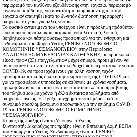
περιορισμό του κινδύνου εξουθένωσης στην εργασία, περιορισμό
κινδύνου μετάδοσης, για δυνατότητα απομάκρυνσης από την
εργασία αν απαιτηθεί κατά το δυνατόν διατήρηση της παροχής
υπηρεσιών υγείας για άλλες νόσους.
Το φυσικό αντικείμενο του υποέργου είναι η πρόσληψη πρόσθετου
επικουρικού προσωπικού, ιατρικού, νοσηλευτικού, λοιπού,
βοηθητικού και πάσης φύσεως προσωπικού για την ενίσχυση και
ενδυνάμωση του Φορέα Υγείας ΓΕΝΙΚΟ ΝΟΣΟΚΟΜΕΙΟ
ΚΟΜΟΤΗΝΗΣ ‘’ΣΙΣΜΑΝΟΓΛΕΙΟ’’ στην Περιφέρεια
ΑΝΑΤΟΛΙΚΗΣ ΜΑΚΕΔΟΝΙΑΣ ΚΑΙ ΘΡΑΚΗΣ, με προσωπικό
είκοσι τριών (23) επαγγελματιών μέχρι σήμερα, προκειμένου να
ανταποκριθεί στην αποτελεσματική διαχείριση περιστατικών νόσου
COVID-19, σε προσερχόμενους για άλλη νόσηση τυχόν
προσυμπτωματικούς ή και ασυμπτωματικούς της COVID-19 και
για να προσφέρουν υπηρεσίες σε ασθενείς με χρόνια νοσήματα,
προλαμβάνοντας με αυτό τον τρόπο τον αποκλεισμό πρόσβασης
του πληθυσμού με χρόνια ή άλλα έκτακτα προβλήματα από
υπηρεσίες υγείας. Η Πράξη συγχρηματοδοτεί μέρος από το
συνολικό προσλαμβανόμενο προσωπικό για την επιδημία CoViD-
19 στο ΓΕΝΙΚΟ ΝΟΣΟΚΟΜΕΙΟ ΚΟΜΟΤΗΝΗΣ
‘’ΣΙΣΜΑΝΟΓΛΕΙΟ’’.
Κύριος της πράξης είναι το Υπουργείο Υγείας.
Συντονιστής Δικαιούχος της πράξης είναι η Επιτελική Δομή ΕΣΠΑ
του Υπουργείου Υγείας. Συνδικαιούχος είναι το ΓΕΝΙΚΟ