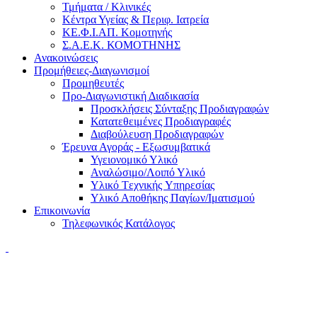
Τμήματα / Κλινικές
Κέντρα Υγείας & Περιφ. Ιατρεία
ΚΕ.Φ.Ι.ΑΠ. Κομοτηνής
Σ.Α.Ε.Κ. ΚΟΜΟΤΗΝΗΣ
Ανακοινώσεις
Προμήθειες-Διαγωνισμοί
Προμηθευτές
Προ-Διαγωνιστική Διαδικασία
Προσκλήσεις Σύνταξης Προδιαγραφών
Κατατεθειμένες Προδιαγραφές
Διαβούλευση Προδιαγραφών
Έρευνα Αγοράς - Εξωσυμβατικά
Υγειονομικό Υλικό
Αναλώσιμο/Λοιπό Υλικό
Υλικό Tεχνικής Yπηρεσίας
Υλικό Αποθήκης Παγίων/Ιματισμού
Επικοινωνία
Τηλεφωνικός Κατάλογος