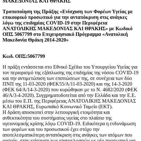
ΜΑΚΕΔΟΝΙΑΣ ΚΑΙ ΘΡΑΚΗΣ
Τροποποίηση της Πράξης «Ενίσχυση των Φορέων Υγείας με
επικουρικό προσωπικό για την ανταπόκριση στις ανάγκες
λόγω της επιδημίας COVID-19 στην Περιφέρεια
ΑΝΑΤΟΛΙΚΗΣ ΜΑΚΕΔΟΝΙΑΣ ΚΑΙ ΘΡΑΚΗΣ» με Κωδικό
ΟΠΣ 5067799 στο Επιχειρησιακό Πρόγραμμα «Ανατολική
Μακεδονία Θράκη 2014-2020»
Κωδ. ΟΠΣ:5067799
Η πράξη εντάσσεται στο Εθνικό Σχέδιο του Υπουργείου Υγείας για
τον περιορισμό της εξάπλωσης της επιδημίας της νόσου COVID-19
και την αντιμετώπιση των επιπτώσεων της, σε συνέχεια των δύο
ΠΝΠ της 11-03-2020 (ΦΕΚ55/Α/11-03-2020) και της 14-3-2020
(ΦΕΚ 64/Α/14-3-2020) που κυρώθηκαν με το Ν. 4682/2020 (ΦΕΚ
46/Α/3-4-2020). Συγχρηματοδοτείται από την Ελλάδα και την Ε.Ε.
μέσω του Ε.Π. της Περιφέρειας ΑΝΑΤΟΛΙΚΗΣ ΜΑΚΕΔΟΝΙΑΣ
ΚΑΙ ΘΡΑΚΗΣ, Ευρωπαϊκό Κοινωνικό Ταμείο (ΕΚΤ).
Η δράση αποσκοπεί στην λειτουργική ετοιμότητα και
ανθεκτικότητα του συστήματος υγείας στο πλαίσιο της
υγειονομικής κρίσης λόγω COVID-19. Ειδικότερα η ενδυνάμωση
των φορέων και του προσωπικού έχει στόχο την
αποτελεσματικότερη ανταπόκριση στις ανάγκες των ατόμων που
νοσούν, στην ενίσχυση των επαγγελματιών με νέο προσωπικό για