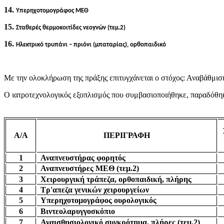
14.
Υπερηχοτομογράφος ΜΕΘ
15.
Σταθερές θερμοκοιτίδες νεογνών (τεμ.2)
16.
Ηλεκτρικό τρυπάνι – πριόνι (μπαταρίας), ορθοπαιδικό
Με την ολοκλήρωση της πράξης επιτυγχάνεται ο στόχος: Αναβάθμιση
Ο ιατροτεχνολογικός εξοπλισμός που συμβασιοποιήθηκε, παραδόθηκε
Α/Α
ΠΕΡΙΓΡΑΦΗ
1
Αναπνευστήρας φορητός
2
Αναπνευστήρες ΜΕΘ (τεμ.2)
3
Χειρουργική τράπεζα, ορθοπαιδική, πλήρης
4
Τρ'απεζα γενικών χειρουργείων
5
Υπερηχοτομογράφος ουρολογικός
6
Βιντεολαρυγγοσκόπιο
7
Αναισθησιολογικό συγκρότημα, πλήρες (τεμ.2)