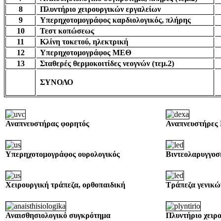
8
Πλυντήριο χειρουργικών εργαλείων
9
Υπερηχοτομογράφος καρδιολογικός, πλήρης
10
Τεστ κοπώσεως
11
Κλίνη τοκετού, ηλεκτρική
12
Υπερηχοτομογράφος ΜΕΘ
13
Σταθερές θερμοκοιτίδες νεογνών (τεμ.2)
ΣΥΝΟΛΟ
Αναπνευστήρας φορητός
Αναπνευστήρε
Υπερηχοτομογράφος ουρολογικός
Βιντεολαρυγγοσ
Χειρουργική τράπεζα, ορθοπαιδική
Τράπεζα γενικώ
Αναισθησιολογικό συγκρότημα
Πλυντήριο χειρ