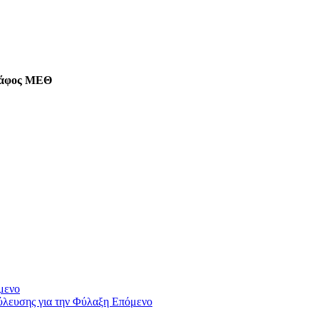
ράφος ΜΕΘ
μενο
ύλευσης για την Φύλαξη
Επόμενο