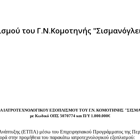
σμού του Γ.Ν.Κομοτηνής "Σισμανόγλει
 ΙΑΤΡΟΤΕΧΝΟΛΟΓΙΚΟΥ ΕΞΟΠΛΙΣΜΟΥ ΤΟΥ Γ.Ν. ΚΟΜΟΤΗΝΗΣ "ΣΙΣΜ
με Κωδικό ΟΠΣ 5070774 και
Π/Υ 1.000.000€
 Ανάπτυξης (ΕΤΠΑ) μέσω του Επιχειρησιακού Προγράμματος της Περ
φορά στην προμήθεια του παρακάτω ιατροτεχνολογικού εξοπλισμού: