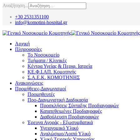
Αναζήτηση...
+30 2531351100
info@komotini-hospital.gr
Αρχική
Πληροφορίες
Το Νοσοκομείο
Τμήματα / Κλινικές
Κέντρα Υγείας & Περιφ. Ιατρεία
ΚΕ.Φ.Ι.ΑΠ. Κομοτηνής
Σ.Α.Ε.Κ. ΚΟΜΟΤΗΝΗΣ
Ανακοινώσεις
Προμήθειες-Διαγωνισμοί
Προμηθευτές
Προ-Διαγωνιστική Διαδικασία
Προσκλήσεις Σύνταξης Προδιαγραφών
Κατατεθειμένες Προδιαγραφές
Διαβούλευση Προδιαγραφών
Έρευνα Αγοράς - Εξωσυμβατικά
Υγειονομικό Υλικό
Αναλώσιμο/Λοιπό Υλικό
Υλικό Tεχνικής Yπηρεσίας