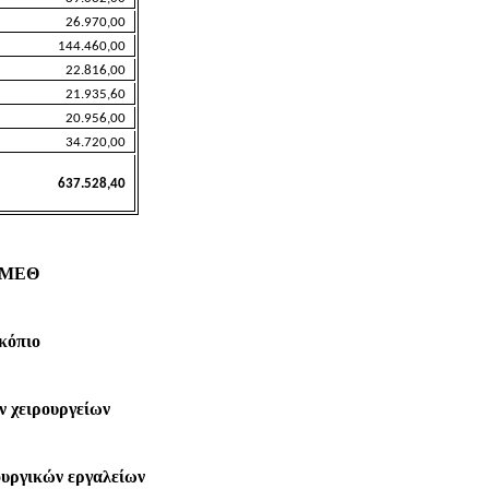
26.970,00
144.460,00
22.816,00
21.935,60
20.956,00
34.720,00
637.528,40
ς ΜΕΘ
κόπιο
ν χειρουργείων
ουργικών εργαλείων