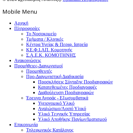
Mοbile Menu
Αρχική
Πληροφορίες
Το Νοσοκομείο
Τμήματα / Κλινικές
Κέντρα Υγείας & Περιφ. Ιατρεία
ΚΕ.Φ.Ι.ΑΠ. Κομοτηνής
Σ.Α.Ε.Κ. ΚΟΜΟΤΗΝΗΣ
Ανακοινώσεις
Προμήθειες-Διαγωνισμοί
Προμηθευτές
Προ-Διαγωνιστική Διαδικασία
Προσκλήσεις Σύνταξης Προδιαγραφών
Κατατεθειμένες Προδιαγραφές
Διαβούλευση Προδιαγραφών
Έρευνα Αγοράς - Εξωσυμβατικά
Υγειονομικό Υλικό
Αναλώσιμο/Λοιπό Υλικό
Υλικό Tεχνικής Yπηρεσίας
Υλικό Αποθήκης Παγίων/Ιματισμού
Επικοινωνία
Τηλεφωνικός Κατάλογος