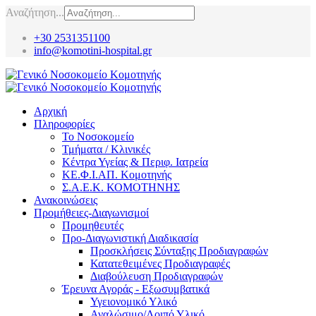
Αναζήτηση...
+30 2531351100
info@komotini-hospital.gr
Αρχική
Πληροφορίες
Το Νοσοκομείο
Τμήματα / Κλινικές
Κέντρα Υγείας & Περιφ. Ιατρεία
ΚΕ.Φ.Ι.ΑΠ. Κομοτηνής
Σ.Α.Ε.Κ. ΚΟΜΟΤΗΝΗΣ
Ανακοινώσεις
Προμήθειες-Διαγωνισμοί
Προμηθευτές
Προ-Διαγωνιστική Διαδικασία
Προσκλήσεις Σύνταξης Προδιαγραφών
Κατατεθειμένες Προδιαγραφές
Διαβούλευση Προδιαγραφών
Έρευνα Αγοράς - Εξωσυμβατικά
Υγειονομικό Υλικό
Αναλώσιμο/Λοιπό Υλικό