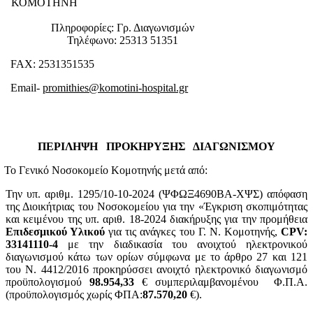
ΚΟΜΟΤΗΝΗ
Πληροφορίες: Γρ. Διαγωνισμών
Τηλέφωνο: 25313 51351
FAX: 2531351535
Email-
promithies@komotini-hospital.gr
ΠΕΡΙΛΗΨΗ ΠΡΟΚΗΡΥΞΗΣ ΔΙΑΓΩΝΙΣΜΟΥ
ο Γενικό Νοσοκομείο Κομοτηνής μετά από:
Την υπ. αριθμ. 1295/10-10-2024 (ΨΦΩΞ4690ΒΑ-ΧΨΣ) απόφαση
της Διοικήτριας του Νοσοκομείου για την «Έγκριση σκοπιμότητας
και κειμένου της υπ. αριθ. 18-2024 διακήρυξης για την προμήθεια
Επιδεσμικού Υλικού
για τις ανάγκες του Γ. Ν. Κομοτηνής,
CPV
:
33141110-4
με την διαδικασία του ανοιχτού ηλεκτρονικού
διαγωνισμού κάτω των ορίων σύμφωνα με το άρθρο 27 και 121
του Ν. 4412/2016 προκηρύσσει ανοιχτό ηλεκτρονικό διαγωνισμό
προϋπολογισμού
98.954,33
€ συμπεριλαμβανομένου Φ.Π.Α.
(προϋπολογισμός χωρίς ΦΠΑ:
87.570,20
€).