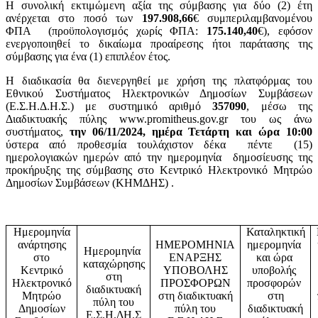
Η συνολική εκτιμώμενη αξία της σύμβασης για δύο (2) έτη
ανέρχεται στο ποσό των
197.908,66
€ συμπεριλαμβανομένου
ΦΠΑ (προϋπολογισμός χωρίς ΦΠΑ:
175.140,40
€), εφόσον
ενεργοποιηθεί το δικαίωμα προαίρεσης ήτοι παράτασης της
σύμβασης για ένα (1) επιπλέον έτος.
Η διαδικασία θα διενεργηθεί με χρήση της πλατφόρμας του
Εθνικού Συστήματος Ηλεκτρονικών Δημοσίων Συμβάσεων
(Ε.Σ.Η.Δ.Η.Σ.) με συστημικό αριθμό
357090
, μέσω της
Διαδικτυακής πύλης www.promitheus.gov.gr του ως άνω
συστήματος,
την 06/11/2024, ημέρα Τετάρτη και ώρα 10:00
ύστερα από προθεσμία τουλάχιστον δέκα πέντε (15)
ημερολογιακών ημερών από την ημερομηνία δημοσίευσης της
προκήρυξης της σύμβασης στο Κεντρικό Ηλεκτρονικό Μητρώο
Δημοσίων Συμβάσεων (ΚΗΜΔΗΣ) .
Ημερομηνία
Καταληκτική
ανάρτησης
ΗΜΕΡΟΜΗΝΙΑ
ημερομηνία
Ημερομηνία
στο
ΕΝΑΡΞΗΣ
και ώρα
καταχώρησης
Κεντρικό
ΥΠΟΒΟΛΗΣ
υποβολής
στη
Ηλεκτρονικό
ΠΡΟΣΦΟΡΩΝ
προσφορών
διαδικτυακή
Μητρώο
στη διαδικτυακή
στη
πύλη του
Δημοσίων
πύλη του
διαδικτυακή
Ε.Σ.Η.ΔΗ.Σ