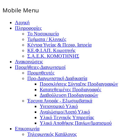
Mοbile Menu
Αρχική
Πληροφορίες
Το Νοσοκομείο
Τμήματα / Κλινικές
Κέντρα Υγείας & Περιφ. Ιατρεία
ΚΕ.Φ.Ι.ΑΠ. Κομοτηνής
Σ.Α.Ε.Κ. ΚΟΜΟΤΗΝΗΣ
Ανακοινώσεις
Προμήθειες-Διαγωνισμοί
Προμηθευτές
Προ-Διαγωνιστική Διαδικασία
Προσκλήσεις Σύνταξης Προδιαγραφών
Κατατεθειμένες Προδιαγραφές
Διαβούλευση Προδιαγραφών
Έρευνα Αγοράς - Εξωσυμβατικά
Υγειονομικό Υλικό
Αναλώσιμο/Λοιπό Υλικό
Υλικό Tεχνικής Yπηρεσίας
Υλικό Αποθήκης Παγίων/Ιματισμού
Επικοινωνία
Τηλεφωνικός Κατάλογος