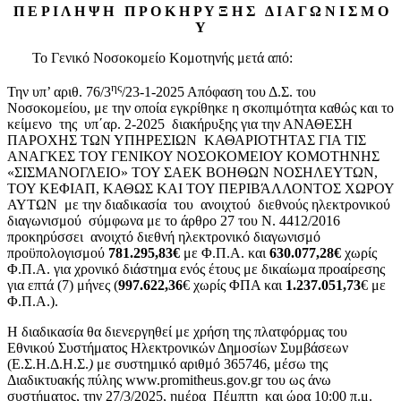
Π Ε Ρ Ι Λ Η Ψ Η Π Ρ Ο Κ Η Ρ Υ Ξ Η Σ Δ Ι Α Γ Ω Ν Ι Σ Μ Ο
Υ
Το Γενικό Νοσοκομείο Κομοτηνής μετά από:
ης
Την υπ’ αριθ. 76/3
/23-1-2025 Απόφαση του Δ.Σ. του
Νοσοκομείου, με την οποία εγκρίθηκε η σκοπιμότητα καθώς και το
κείμενο της υπ΄αρ. 2-2025 διακήρυξης για την ΑΝΑΘΕΣΗ
ΠΑΡΟΧΗΣ ΤΩΝ ΥΠΗΡΕΣΙΩΝ ΚΑΘΑΡΙΟΤΗΤΑΣ ΓΙΑ ΤΙΣ
ΑΝΑΓΚΕΣ ΤΟΥ ΓΕΝΙΚΟΥ ΝΟΣΟΚΟΜΕΙΟΥ ΚΟΜΟΤΗΝΗΣ
«ΣΙΣΜΑΝΟΓΛΕΙΟ» ΤΟΥ ΣΑΕΚ ΒΟΗΘΩΝ ΝΟΣΗΛΕΥΤΩΝ,
ΤΟΥ ΚΕΦΙΑΠ, ΚΑΘΩΣ ΚΑΙ ΤΟΥ ΠΕΡΙΒΆΛΛΟΝΤΟΣ ΧΩΡΟΥ
ΑΥΤΩΝ με την διαδικασία του ανοιχτού διεθνούς ηλεκτρονικού
διαγωνισμού σύμφωνα με το άρθρο 27 του Ν. 4412/2016
προκηρύσσει ανοιχτό διεθνή ηλεκτρονικό διαγωνισμό
προϋπολογισμού
781.295,83€
με Φ.Π.Α. και
630.077,28€
χωρίς
Φ.Π.Α. για χρονικό διάστημα ενός έτους με δικαίωμα προαίρεσης
για επτά (7) μήνες (
997.622,36
€ χωρίς ΦΠΑ και
1.237.051,73
€ με
Φ.Π.Α.).
Η διαδικασία θα διενεργηθεί με χρήση της πλατφόρμας του
Εθνικού Συστήματος Ηλεκτρονικών Δημοσίων Συμβάσεων
(Ε.Σ.Η.Δ.Η.Σ.
)
με συστημικό αριθμό 365746, μέσω της
Διαδικτυακής πύλης www.promitheus.gov.gr του ως άνω
συστήματος, την 27/3/2025, ημέρα Πέμπτη και ώρα 10:00 π.μ.