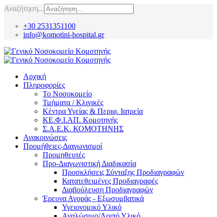
Αναζήτηση...
+30 2531351100
info@komotini-hospital.gr
Αρχική
Πληροφορίες
Το Νοσοκομείο
Τμήματα / Κλινικές
Κέντρα Υγείας & Περιφ. Ιατρεία
ΚΕ.Φ.Ι.ΑΠ. Κομοτηνής
Σ.Α.Ε.Κ. ΚΟΜΟΤΗΝΗΣ
Ανακοινώσεις
Προμήθειες-Διαγωνισμοί
Προμηθευτές
Προ-Διαγωνιστική Διαδικασία
Προσκλήσεις Σύνταξης Προδιαγραφών
Κατατεθειμένες Προδιαγραφές
Διαβούλευση Προδιαγραφών
Έρευνα Αγοράς - Εξωσυμβατικά
Υγειονομικό Υλικό
Αναλώσιμο/Λοιπό Υλικό