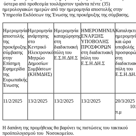
ύστερα από προθεσμία τουλάχιστον τριάντα πέντε (35)
ημερολογιακών ημερών από την ημερομηνία αποστολής στην
Υπηρεσία Εκδόσεων της Ένωσης της προκήρυξης της σύμβασης.
Ημερομηνία
Ημερομηνία
Ημερομηνία
ΗΜΕΡΟΜΗΝΙΑ
Καταληκτι
αποστολής
ανάρτησης
καταχώρησης
ΕΝΑΡΞΗΣ
ημερομην
της
στο
στη
ΥΠΟΒΟΛΗΣ
και ώρα
προκήρυξης
Κεντρικό
διαδικτυακή
ΠΡΟΣΦΟΡΩΝ
υποβολής
σύμβασης
Ηλεκτρονικό
πύλη του
στη διαδικτυακή
προσφορ
στην
Μητρώο
Ε.Σ.Η.ΔΗ.Σ
πύλη του
στη
Επίσημη
Δημοσίων
Ε.Σ.Η.ΔΗ.Σ
διαδικτυα
Εφημερίδα
Συμβάσεων
πύλη του
της
(ΚΗΜΔΗΣ)
Ε.Σ.Η.ΔΗ
Ευρωπαϊκής
Ένωσης
11/2/2025
13/2/2025
13/2/2025
13/2/2025
20/3/2025
10:0
π.μ
Η δαπάνη της προμήθειας θα βαρύνει τις πιστώσεις του τακτικού
προϋπολογισμού του Νοσοκομείου.