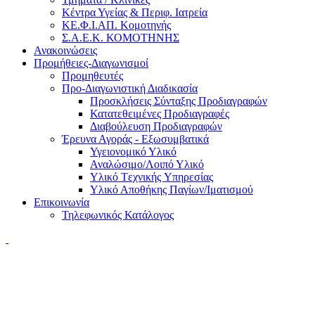
Κέντρα Υγείας & Περιφ. Ιατρεία
ΚΕ.Φ.Ι.ΑΠ. Κομοτηνής
Σ.Α.Ε.Κ. ΚΟΜΟΤΗΝΗΣ
Ανακοινώσεις
Προμήθειες-Διαγωνισμοί
Προμηθευτές
Προ-Διαγωνιστική Διαδικασία
Προσκλήσεις Σύνταξης Προδιαγραφών
Κατατεθειμένες Προδιαγραφές
Διαβούλευση Προδιαγραφών
Έρευνα Αγοράς - Εξωσυμβατικά
Υγειονομικό Υλικό
Αναλώσιμο/Λοιπό Υλικό
Υλικό Tεχνικής Yπηρεσίας
Υλικό Αποθήκης Παγίων/Ιματισμού
Επικοινωνία
Τηλεφωνικός Κατάλογος