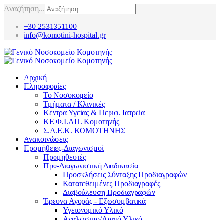
Αναζήτηση...
+30 2531351100
info@komotini-hospital.gr
Αρχική
Πληροφορίες
Το Νοσοκομείο
Τμήματα / Κλινικές
Κέντρα Υγείας & Περιφ. Ιατρεία
ΚΕ.Φ.Ι.ΑΠ. Κομοτηνής
Σ.Α.Ε.Κ. ΚΟΜΟΤΗΝΗΣ
Ανακοινώσεις
Προμήθειες-Διαγωνισμοί
Προμηθευτές
Προ-Διαγωνιστική Διαδικασία
Προσκλήσεις Σύνταξης Προδιαγραφών
Κατατεθειμένες Προδιαγραφές
Διαβούλευση Προδιαγραφών
Έρευνα Αγοράς - Εξωσυμβατικά
Υγειονομικό Υλικό
Αναλώσιμο/Λοιπό Υλικό