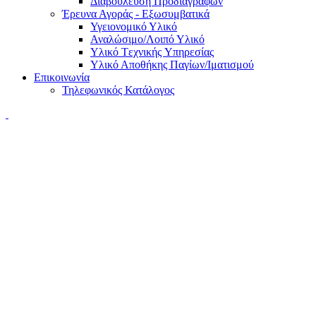
Διαβούλευση Προδιαγραφών
Έρευνα Αγοράς - Εξωσυμβατικά
Υγειονομικό Υλικό
Αναλώσιμο/Λοιπό Υλικό
Υλικό Tεχνικής Yπηρεσίας
Υλικό Αποθήκης Παγίων/Ιματισμού
Επικοινωνία
Τηλεφωνικός Κατάλογος