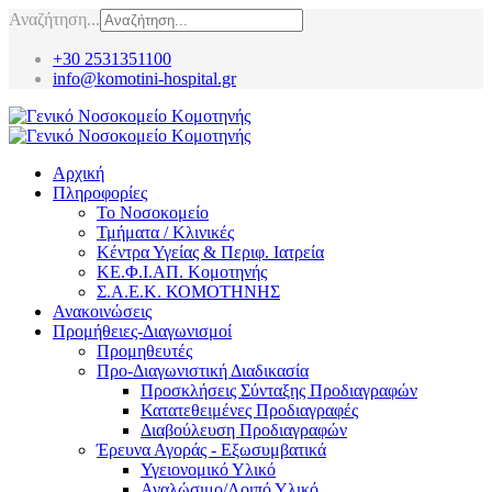
Αναζήτηση...
+30 2531351100
info@komotini-hospital.gr
Αρχική
Πληροφορίες
Το Νοσοκομείο
Τμήματα / Κλινικές
Κέντρα Υγείας & Περιφ. Ιατρεία
ΚΕ.Φ.Ι.ΑΠ. Κομοτηνής
Σ.Α.Ε.Κ. ΚΟΜΟΤΗΝΗΣ
Ανακοινώσεις
Προμήθειες-Διαγωνισμοί
Προμηθευτές
Προ-Διαγωνιστική Διαδικασία
Προσκλήσεις Σύνταξης Προδιαγραφών
Κατατεθειμένες Προδιαγραφές
Διαβούλευση Προδιαγραφών
Έρευνα Αγοράς - Εξωσυμβατικά
Υγειονομικό Υλικό
Αναλώσιμο/Λοιπό Υλικό