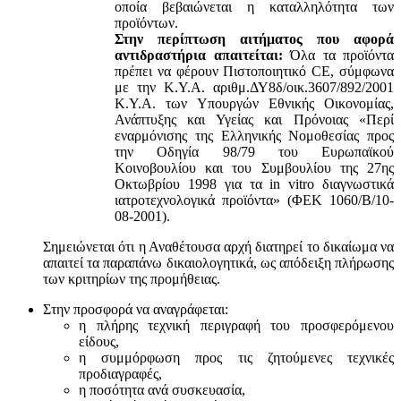
οποία βεβαιώνεται η καταλληλότητα των
προϊόντων.
Στην περίπτωση αιτήματος που αφορά
αντιδραστήρια απαιτείται:
Όλα τα προϊόντα
πρέπει να φέρουν Πιστοποιητικό CE, σύμφωνα
με την Κ.Υ.Α. αριθμ.ΔΥ8δ/οικ.3607/892/2001
Κ.Υ.Α. των Υπουργών Εθνικής Οικονομίας,
Ανάπτυξης και Υγείας και Πρόνοιας «Περί
εναρμόνισης της Ελληνικής Νομοθεσίας προς
την Οδηγία 98/79 του Ευρωπαϊκού
Κοινοβουλίου και του Συμβουλίου της 27ης
Οκτωβρίου 1998 για τα in vitro διαγνωστικά
ιατροτεχνολογικά προϊόντα» (ΦΕΚ 1060/Β/10-
08-2001).
Σημειώνεται ότι η Αναθέτουσα αρχή διατηρεί το δικαίωμα να
απαιτεί τα παραπάνω δικαιολογητικά, ως απόδειξη πλήρωσης
των κριτηρίων της προμήθειας.
Στην προσφορά να αναγράφεται:
η πλήρης τεχνική περιγραφή του προσφερόμενου
είδους,
η συμμόρφωση προς τις ζητούμενες τεχνικές
προδιαγραφές,
η ποσότητα ανά συσκευασία,