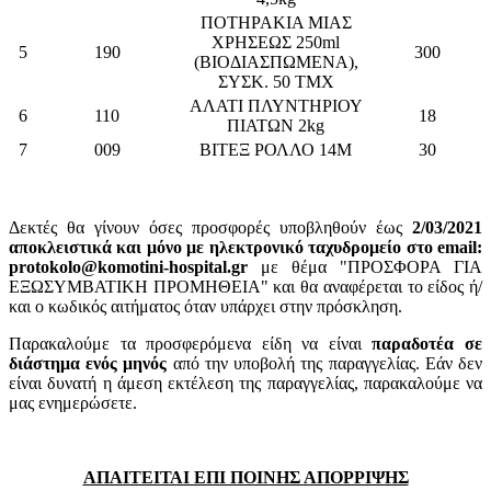
ΠΟΤΗΡΑΚΙΑ ΜΙΑΣ
ΧΡΗΣΕΩΣ 250ml
5
190
300
(ΒΙΟΔΙΑΣΠΩΜΕΝΑ),
ΣΥΣΚ. 50 ΤΜΧ
ΑΛΑΤΙ ΠΛΥΝΤΗΡΙΟΥ
6
110
18
ΠΙΑΤΩΝ 2kg
7
009
ΒΙΤΕΞ ΡΟΛΛΟ 14Μ
30
Δεκτές θα γίνουν όσες προσφορές υποβληθούν έως
2/03/2021
αποκλειστικά και μόνο με ηλεκτρονικό ταχυδρομείο στο email:
protokolo@komotini-hospital.gr
με θέμα "ΠΡΟΣΦΟΡΑ ΓΙΑ
ΕΞΩΣΥΜΒΑΤΙΚΗ ΠΡΟΜΗΘΕΙΑ" και θα αναφέρεται το είδος ή/
και ο κωδικός αιτήματος όταν υπάρχει στην πρόσκληση.
Παρακαλούμε τα προσφερόμενα είδη να είναι
παραδοτέα σε
διάστημα ενός μηνός
από την υποβολή της παραγγελίας. Εάν δεν
είναι δυνατή η άμεση εκτέλεση της παραγγελίας, παρακαλούμε να
μας ενημερώσετε.
ΑΠΑΙΤΕΙΤΑΙ ΕΠΙ ΠΟΙΝΗΣ ΑΠΟΡΡΙΨΗΣ