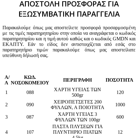
ΑΠΟΣΤΟΛΗ ΠΡΟΣΦΟΡΑΣ ΓΙΑ
ΕΞΩΣΥΜΒΑΤΙΚΗ ΠΑΡΑΓΓΕΛΙΑ
Παρακαλούμε όπως μας αποστείλετε προσφορά προσαρμοσμένη
με τις τιμές παρατηρητηρίου στην οποία να αναγράφεται ο κωδικός
παρατηρητηρίου και η τιμή αυτού καθώς και ο κωδικός GMDN και
ΕΚΑΠΤΥ. Εάν το είδος δεν αντιστοιχίζεται από εσάς στο
παρατηρητήριο τιμών παρακαλούμε όπως μας αποστείλατε
υπεύθυνη δήλωσή σας.
Α/
ΚΩΔ.
ΠΕΡΙΓΡΑΦΗ
ΠΟΣΟΤΗΤΑ
Α
ΝΟΣΟΚΟΜΕΙΟΥ
ΧΑΡΤΗ ΥΓΕΙΑΣ ΤΩΝ
1
088
120
500gr
ΧΕΙΡΟΠΕΤΣΕΤΕΣ 200
2
090
1000
ΦΥΛΛΩΝ, Α ΠΟΙΟΤΗΤΑ
ΧΑΡΤΗ ΥΓΕΙΑΣ 3
3
087
600
ΦΥΛΛΩΝ ΤΩΝ 100gr
ΠΑΣΤΑ ΠΛΥΣΕΩΝ ΓΙΑ
4
107
ΠΛΥΝΤΗΡΙΟ ΠΙΑΤΩΝ
12
4,5kg