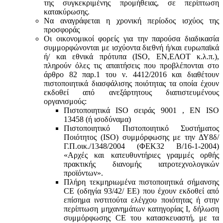
της συγκεκριμένης προμήθειας, σε περίπτωση
κατακύρωσης.
Να αναγράφεται η χρονική περίοδος ισχύος της
προσφοράς
Οι οικονομικοί φορείς για την παρούσα διαδικασία
συμμορφώνονται με ισχύοντα διεθνή ή/και ευρωπαϊκά
ή/ και εθνικά πρότυπα (ISO, ΕΝ,ΕΛΟΤ κ.λ.π.),
πληρούν όλες τις απαιτήσεις που προβλέπονται στο
άρθρο 82 παρ.1 του ν. 4412/2016 και διαθέτουν
πιστοποιητικά διασφάλισης ποιότητας τα οποία έχουν
εκδοθεί από ανεξάρτητους διαπιστευμένους
οργανισμούς:
Πιστοποιητικά ISO σειράς 9001 , ΕΝ ISO
13458 (ή ισοδύναμα)
Πιστοποιητικό Πιστοποιητικό Συστήματος
Ποιότητος (ISO) συμμόρφωσης με την ΔΥ8δ/
Γ.Π.οικ./1348/2004 (ΦΕΚ32 Β/16-1-2004)
«Αρχές και κατευθυντήριες γραμμές ορθής
πρακτικής διανομής ιατροτεχνολογικών
προϊόντων».
Πλήρη τεκμηριωμένα πιστοποιητικά σήμανσης
CE (οδηγία 93/42/ ΕΕ) που έχουν εκδοθεί από
επίσημα ινστιτούτα ελέγχου ποιότητας ή στην
περίπτωση μηχανημάτων κατηγορίας Ι, δήλωση
συμμόρφωσης CE του κατασκευαστή, με τα