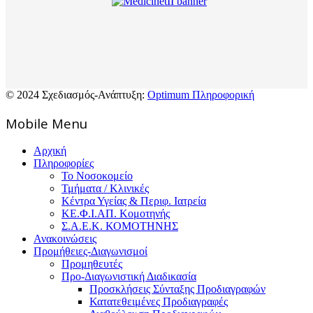
© 2024 Σχεδιασμός-Ανάπτυξη:
Optimum Πληροφορική
Mοbile Menu
Αρχική
Πληροφορίες
Το Νοσοκομείο
Τμήματα / Κλινικές
Κέντρα Υγείας & Περιφ. Ιατρεία
ΚΕ.Φ.Ι.ΑΠ. Κομοτηνής
Σ.Α.Ε.Κ. ΚΟΜΟΤΗΝΗΣ
Ανακοινώσεις
Προμήθειες-Διαγωνισμοί
Προμηθευτές
Προ-Διαγωνιστική Διαδικασία
Προσκλήσεις Σύνταξης Προδιαγραφών
Κατατεθειμένες Προδιαγραφές