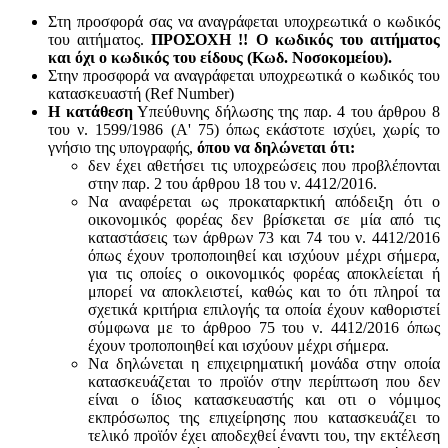
Στη προσφορά σας να αναγράφεται υποχρεωτικά ο κωδικός
του αιτήματος.
ΠΡΟΣΟΧΗ !! Ο κωδικός του αιτήματος
και όχι ο κωδικός του είδους (Κωδ. Νοσοκομείου).
Στην προσφορά να αναγράφεται υποχρεωτικά ο κωδικός του
κατασκευαστή (Ref Number)
Η κατάθεση
Υπεύθυνης δήλωσης της παρ. 4 του άρθρου 8
του ν. 1599/1986 (Α' 75) όπως εκάστοτε ισχύει, χωρίς το
γνήσιο της υπογραφής,
όπου να δηλώνεται ότι:
δεν έχει αθετήσει τις υποχρεώσεις που προβλέπονται
στην παρ. 2 του άρθρου 18 του ν. 4412/2016.
Να αναφέρεται ως προκαταρκτική απόδειξη ότι ο
οικονομικός φορέας δεν βρίσκεται σε μία από τις
καταστάσεις των άρθρων 73 και 74 του ν. 4412/2016
όπως έχουν τροποποιηθεί και ισχύουν μέχρι σήμερα,
για τις οποίες ο οικονομικός φορέας αποκλείεται ή
μπορεί να αποκλειστεί, καθώς και το ότι πληροί τα
σχετικά κριτήρια επιλογής τα οποία έχουν καθοριστεί
σύμφωνα με τo άρθροo 75 του ν. 4412/2016 όπως
έχουν τροποποιηθεί και ισχύουν μέχρι σήμερα.
Να δηλώνεται η επιχειρηματική μονάδα στην οποία
κατασκευάζεται το προϊόν στην περίπτωση που δεν
είναι ο ίδιος κατασκευαστής και oτι ο νόμιμος
εκπρόσωπος της επιχείρησης που κατασκευάζει το
τελικό προϊόν έχει αποδεχθεί έναντι του, την εκτέλεση