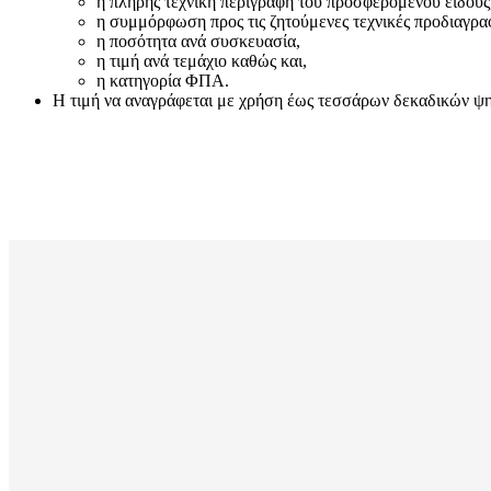
η πλήρης τεχνική περιγραφή του προσφερόμενου είδους
η συμμόρφωση προς τις ζητούμενες τεχνικές προδιαγρα
η ποσότητα ανά συσκευασία,
η τιμή ανά τεμάχιο καθώς και,
η κατηγορία ΦΠΑ.
Η τιμή να αναγράφεται με χρήση έως τεσσάρων δεκαδικών ψηφί