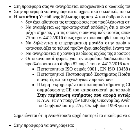
Στη προσφορά σας να αναγράφεται υποχρεωτικά ο κωδικός το
Στην προσφορά να αναγράφεται υποχρεωτικά ο κωδικός του 
Η κατάθεση
Υπεύθυνης δήλωσης της παρ. 4 του άρθρου 8 του 
δεν έχει αθετήσει τις υποχρεώσεις που προβλέπονται στ
Να αναφέρεται ως προκαταρκτική απόδειξη ότι ο οικον
μέχρι σήμερα, για τις οποίες ο οικονομικός φορέας απο
75 του ν. 4412/2016 όπως έχουν τροποποιηθεί και ισχύ
Να δηλώνεται η επιχειρηματική μονάδα στην οποία κ
κατασκευάζει το τελικό προϊόν έχει αποδεχθεί έναντι 
Να αναγράφεται η χρονική περίοδος ισχύος της προσφο
Οι οικονομικοί φορείς για την παρούσα διαδικασία σ
προβλέπονται στο άρθρο 82 παρ.1 του ν. 4412/2016 και
Πιστοποιητικά ISO σειράς 9001 , ΕΝ ISO 13458 
Πιστοποιητικό Πιστοποιητικό Συστήματος Ποιότ
διανομής ιατροτεχνολογικών προϊόντων».
Πλήρη τεκμηριωμένα πιστοποιητικά σήμανσης CE 
συμμόρφωσης CE του κατασκευαστή, με τα οποία
Στην περίπτωση αιτήματος που αφορά αντιδρ
Κ.Υ.Α. των Υπουργών Εθνικής Οικονομίας, Ανάπτ
του Συμβουλίου της 27ης Οκτωβρίου 1998 για τα 
Σημειώνεται ότι η Αναθέτουσα αρχή διατηρεί το δικαίωμα να 
Στην προσφορά να αναγράφεται: