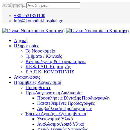
Αναζήτηση...
+30 2531351100
info@komotini-hospital.gr
Αρχική
Πληροφορίες
Το Νοσοκομείο
Τμήματα / Κλινικές
Κέντρα Υγείας & Περιφ. Ιατρεία
ΚΕ.Φ.Ι.ΑΠ. Κομοτηνής
Σ.Α.Ε.Κ. ΚΟΜΟΤΗΝΗΣ
Ανακοινώσεις
Προμήθειες-Διαγωνισμοί
Προμηθευτές
Προ-Διαγωνιστική Διαδικασία
Προσκλήσεις Σύνταξης Προδιαγραφών
Κατατεθειμένες Προδιαγραφές
Διαβούλευση Προδιαγραφών
Έρευνα Αγοράς - Εξωσυμβατικά
Υγειονομικό Υλικό
Αναλώσιμο/Λοιπό Υλικό
Υλικό Tεχνικής Yπηρεσίας