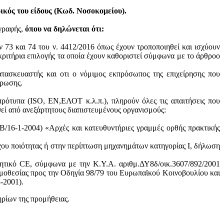
κός του είδους (Κωδ. Νοσοκομείου).
ογραφής,
όπου να δηλώνεται ότι:
ν 73 και 74 του ν. 4412/2016 όπως έχουν τροποποιηθεί και ισχύουν
ά κριτήρια επιλογής τα οποία έχουν καθοριστεί σύμφωνα με τo άρθροo
ατασκευαστής και oτι ο νόμιμος εκπρόσωπος της επιχείρησης που
ύρωσης.
πρότυπα (ISO, ΕΝ,ΕΛΟΤ κ.λ.π.), πληρούν όλες τις απαιτήσεις που
θεί από ανεξάρτητους διαπιστευμένους οργανισμούς:
/16-1-2004) «Αρχές και κατευθυντήριες γραμμές ορθής πρακτικής
χου ποιότητας ή στην περίπτωση μηχανημάτων κατηγορίας Ι, δήλωση
ητικό CE, σύμφωνα με την Κ.Υ.Α. αριθμ.ΔΥ8δ/οικ.3607/892/2001
μοθεσίας προς την Οδηγία 98/79 του Ευρωπαϊκού Κοινοβουλίου και
-2001).
ηρίων της προμήθειας.