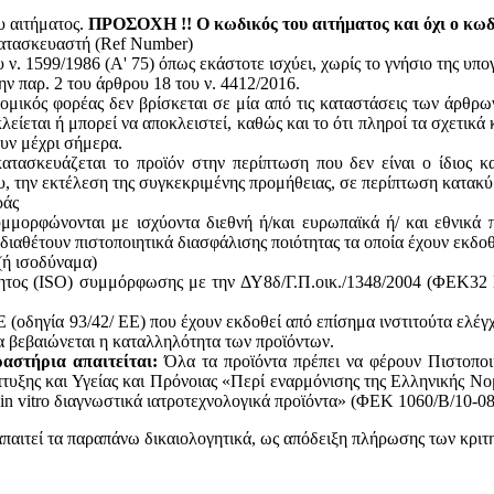
υ αιτήματος.
ΠΡΟΣΟΧΗ !! Ο κωδικός του αιτήματος και όχι ο κωδι
κατασκευαστή (Ref Number)
ν. 1599/1986 (Α' 75) όπως εκάστοτε ισχύει, χωρίς το γνήσιο της υπ
ην παρ. 2 του άρθρου 18 του ν. 4412/2016.
ομικός φορέας δεν βρίσκεται σε μία από τις καταστάσεις των άρθρω
κλείεται ή μπορεί να αποκλειστεί, καθώς και το ότι πληροί τα σχετικ
ουν μέχρι σήμερα.
ατασκευάζεται το προϊόν στην περίπτωση που δεν είναι ο ίδιος κ
του, την εκτέλεση της συγκεκριμένης προμήθειας, σε περίπτωση κατακ
ράς
υμμορφώνονται με ισχύοντα διεθνή ή/και ευρωπαϊκά ή/ και εθνικά 
 διαθέτουν πιστοποιητικά διασφάλισης ποιότητας τα οποία έχουν εκδο
(ή ισοδύναμα)
ητος (ISO) συμμόρφωσης με την ΔΥ8δ/Γ.Π.οικ./1348/2004 (ΦΕΚ32 Β
(οδηγία 93/42/ ΕΕ) που έχουν εκδοθεί από επίσημα ινστιτούτα ελέγ
 βεβαιώνεται η καταλληλότητα των προϊόντων.
αστήρια απαιτείται:
Όλα τα προϊόντα πρέπει να φέρουν Πιστοποι
υξης και Υγείας και Πρόνοιας «Περί εναρμόνισης της Ελληνικής Νο
in vitro διαγνωστικά ιατροτεχνολογικά προϊόντα» (ΦΕΚ 1060/Β/10-08
απαιτεί τα παραπάνω δικαιολογητικά, ως απόδειξη πλήρωσης των κριτ