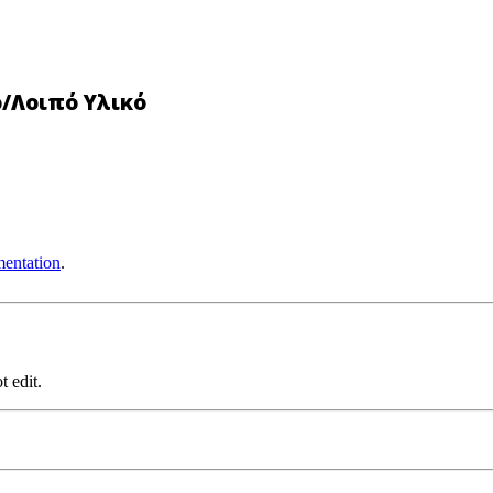
ο/Λοιπό Υλικό
entation
.
t edit.