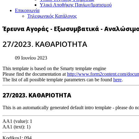
Υλικό Αποθήκης Παγίων/Ιματισμού
Επικοινωνία
Τηλεφωνικός Κατάλογος
Έρευνα Αγοράς - Εξωσυμβατικά - Αναλώσιμ
27/2023. ΚΑΘΑΡΙΟΤΗΤΑ
09 Ιουνίου 2023
This template is based on the Smarty template engine
Please find the documentation at
http://www.form2content.com/docum
The list of all possible template parameters can be found
here
.
27/2023. ΚΑΘΑΡΙΟΤΗΤΑ
This is an automatically generated default intro template - please do no
AA1 (value): 1
AA1 (text): 1)
Kodikos1: 094