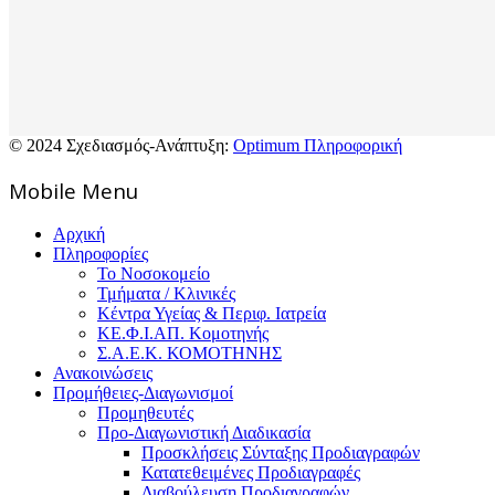
© 2024 Σχεδιασμός-Ανάπτυξη:
Optimum Πληροφορική
Mοbile Menu
Αρχική
Πληροφορίες
Το Νοσοκομείο
Τμήματα / Κλινικές
Κέντρα Υγείας & Περιφ. Ιατρεία
ΚΕ.Φ.Ι.ΑΠ. Κομοτηνής
Σ.Α.Ε.Κ. ΚΟΜΟΤΗΝΗΣ
Ανακοινώσεις
Προμήθειες-Διαγωνισμοί
Προμηθευτές
Προ-Διαγωνιστική Διαδικασία
Προσκλήσεις Σύνταξης Προδιαγραφών
Κατατεθειμένες Προδιαγραφές
Διαβούλευση Προδιαγραφών