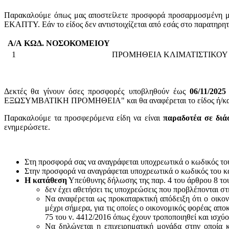
Παρακαλούμε όπως μας αποστείλετε προσφορά προσαρμοσμένη με 
ΕΚΑΠΤΥ. Εάν το είδος δεν αντιστοιχίζεται από εσάς στο παρατηρη
Α/Α
ΚΩΔ. ΝΟΣΟΚΟΜΕΙΟΥ
1
ΠΡΟΜΗΘΕΙΑ ΚΛΙΜΑΤΙΣΤΙΚΟΥ 
Δεκτές θα γίνουν όσες προσφορές υποβληθούν έως
06/11/2025
ΕΞΩΣΥΜΒΑΤΙΚΗ ΠΡΟΜΗΘΕΙΑ" και θα αναφέρεται το είδος ή/και ο
Παρακαλούμε τα προσφερόμενα είδη να είναι
παραδοτέα σε διά
ενημερώσετε.
Στη προσφορά σας να αναγράφεται υποχρεωτικά ο κωδικός το
Στην προσφορά να αναγράφεται υποχρεωτικά ο κωδικός του 
Η κατάθεση
Υπεύθυνης δήλωσης της παρ. 4 του άρθρου 8 του 
δεν έχει αθετήσει τις υποχρεώσεις που προβλέπονται στ
Να αναφέρεται ως προκαταρκτική απόδειξη ότι ο οικον
μέχρι σήμερα, για τις οποίες ο οικονομικός φορέας απο
75 του ν. 4412/2016 όπως έχουν τροποποιηθεί και ισχύ
Να δηλώνεται η επιχειρηματική μονάδα στην οποία κ