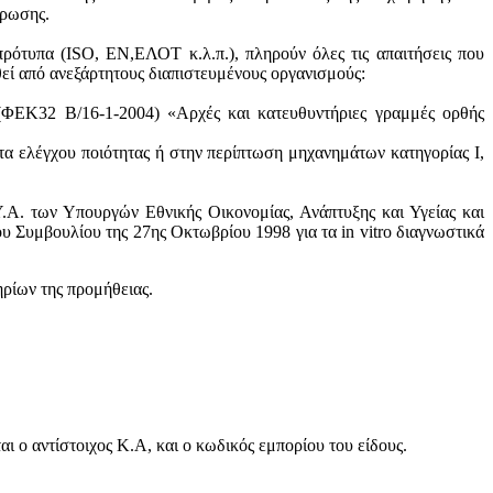
ύρωσης.
πρότυπα (ISO, ΕΝ,ΕΛΟΤ κ.λ.π.), πληρούν όλες τις απαιτήσεις που
θεί από ανεξάρτητους διαπιστευμένους οργανισμούς:
 (ΦΕΚ32 Β/16-1-2004) «Αρχές και κατευθυντήριες γραμμές ορθής
τα ελέγχου ποιότητας ή στην περίπτωση μηχανημάτων κατηγορίας Ι,
.Α. των Υπουργών Εθνικής Οικονομίας, Ανάπτυξης και Υγείας και
 Συμβουλίου της 27ης Οκτωβρίου 1998 για τα in vitro διαγνωστικά
ηρίων της προμήθειας.
 ο αντίστοιχος Κ.Α, και ο κωδικός εμπορίου του είδους.