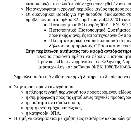
κατασκευάζει το τελικό προϊόν έχει αποδεχθεί έναντι 
Να αναγράφεται η χρονική περίοδος ισχύος της προσφο
Οι οικονομικοί φορείς για την παρούσα διαδικασία σ
προβλέπονται στο άρθρο 82 παρ.1 του ν. 4412/2016 και
Πιστοποιητικά ISO σειράς 9001 , ΕΝ ISO 
Πιστοποιητικό Πιστοποιητικό Συστήματο
πρακτικής διανομής ιατροτεχνολογικών προ
Πλήρη τεκμηριωμένα πιστοποιητικά σήμανσ
δήλωση συμμόρφωσης CE του κατασκευαστή
Στην περίπτωση αιτήματος που αφορά αντιδραστήρι
Όλα τα προϊόντα πρέπει να φέρουν Πιστοποιητ
Πρόνοιας «Περί εναρμόνισης της Ελληνικής Νομο
ιατροτεχνολογικά προϊόντα» (ΦΕΚ 1060/Β/10-08-
Σημειώνεται ότι η Αναθέτουσα αρχή διατηρεί το δικαίωμα να 
Στην προσφορά να αναγράφεται:
η πλήρης τεχνική περιγραφή του προσφερόμενου είδους
η συμμόρφωση προς τις ζητούμενες τεχνικές προδιαγρα
η ποσότητα ανά συσκευασία,
η τιμή ανά τεμάχιο καθώς και,
η κατηγορία ΦΠΑ.
Η τιμή να αναγράφεται με χρήση έως τεσσάρων δεκαδικών ψηφί