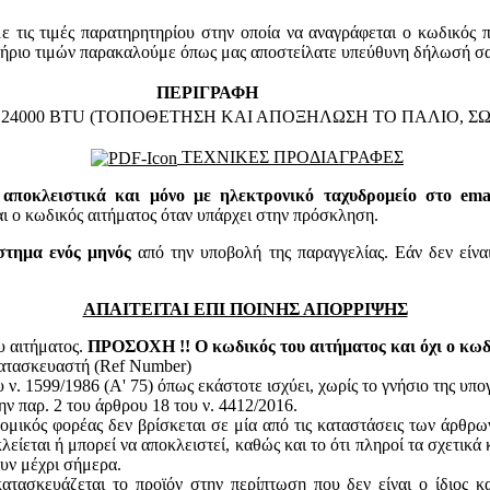
τις τιμές παρατηρητηρίου στην οποία να αναγράφεται ο κωδικός 
τήριο τιμών παρακαλούμε όπως μας αποστείλατε υπεύθυνη δήλωσή σα
ΠΕΡΙΓΡΑΦΗ
24000 BTU (ΤΟΠΟΘΕΤΗΣΗ ΚΑΙ ΑΠΟΞΗΛΩΣΗ ΤΟ ΠΑΛΙΟ, ΣΩ
ΤΕΧΝΙΚΕΣ ΠΡΟΔΙΑΓΡΑΦΕΣ
 αποκλειστικά και μόνο με ηλεκτρονικό ταχυδρομείο στο email
 κωδικός αιτήματος όταν υπάρχει στην πρόσκληση.
στημα ενός μηνός
από την υποβολή της παραγγελίας. Εάν δεν είνα
ΑΠΑΙΤΕΙΤΑΙ ΕΠΙ ΠΟΙΝΗΣ ΑΠΟΡΡΙΨΗΣ
υ αιτήματος.
ΠΡΟΣΟΧΗ !! Ο κωδικός του αιτήματος και όχι ο κωδι
κατασκευαστή (Ref Number)
ν. 1599/1986 (Α' 75) όπως εκάστοτε ισχύει, χωρίς το γνήσιο της υπ
ην παρ. 2 του άρθρου 18 του ν. 4412/2016.
ομικός φορέας δεν βρίσκεται σε μία από τις καταστάσεις των άρθρω
κλείεται ή μπορεί να αποκλειστεί, καθώς και το ότι πληροί τα σχετικ
ουν μέχρι σήμερα.
ατασκευάζεται το προϊόν στην περίπτωση που δεν είναι ο ίδιος κ