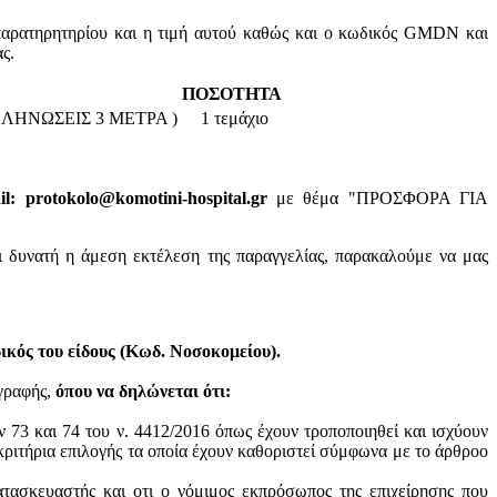
παρατηρητηρίου και η τιμή αυτού καθώς και ο κωδικός GMDN και
ς.
ΠΟΣΟΤΗΤΑ
ΛΗΝΩΣΕΙΣ 3 ΜΕΤΡΑ )
1 τεμάχιο
: protokolo@komotini-hospital.gr
με θέμα "ΠΡΟΣΦΟΡΑ ΓΙΑ
ι δυνατή η άμεση εκτέλεση της παραγγελίας, παρακαλούμε να μας
κός του είδους (Κωδ. Νοσοκομείου).
ογραφής,
όπου να δηλώνεται ότι:
ν 73 και 74 του ν. 4412/2016 όπως έχουν τροποποιηθεί και ισχύουν
ά κριτήρια επιλογής τα οποία έχουν καθοριστεί σύμφωνα με τo άρθροo
ατασκευαστής και oτι ο νόμιμος εκπρόσωπος της επιχείρησης που