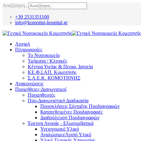
Αναζήτηση...
+30 2531351100
info@komotini-hospital.gr
Αρχική
Πληροφορίες
Το Νοσοκομείο
Τμήματα / Κλινικές
Κέντρα Υγείας & Περιφ. Ιατρεία
ΚΕ.Φ.Ι.ΑΠ. Κομοτηνής
Σ.Α.Ε.Κ. ΚΟΜΟΤΗΝΗΣ
Ανακοινώσεις
Προμήθειες-Διαγωνισμοί
Προμηθευτές
Προ-Διαγωνιστική Διαδικασία
Προσκλήσεις Σύνταξης Προδιαγραφών
Κατατεθειμένες Προδιαγραφές
Διαβούλευση Προδιαγραφών
Έρευνα Αγοράς - Εξωσυμβατικά
Υγειονομικό Υλικό
Αναλώσιμο/Λοιπό Υλικό
Υλικό Tεχνικής Yπηρεσίας