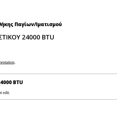
θήκης Παγίων/Ιματισμού
ΣΤΙΚΟΥ 24000 BTU
entation
.
24000 BTU
t edit.