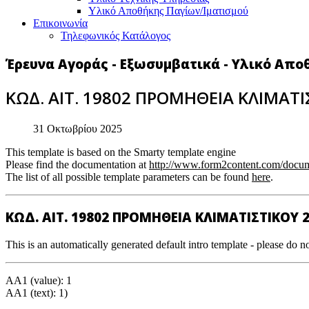
Υλικό Αποθήκης Παγίων/Ιματισμού
Επικοινωνία
Τηλεφωνικός Κατάλογος
Έρευνα Αγοράς - Εξωσυμβατικά - Υλικό Απο
ΚΩΔ. ΑΙΤ. 19802 ΠΡΟΜΗΘΕΙΑ ΚΛΙΜΑΤΙ
31 Οκτωβρίου 2025
This template is based on the Smarty template engine
Please find the documentation at
http://www.form2content.com/docum
The list of all possible template parameters can be found
here
.
ΚΩΔ. ΑΙΤ. 19802 ΠΡΟΜΗΘΕΙΑ ΚΛΙΜΑΤΙΣΤΙΚΟΥ 
This is an automatically generated default intro template - please do no
AA1 (value): 1
AA1 (text): 1)