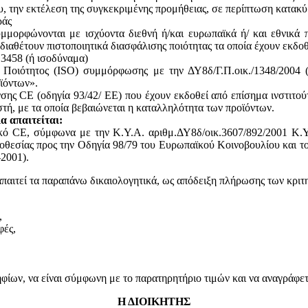
του, την εκτέλεση της συγκεκριμένης προμήθειας, σε περίπτωση κατακ
ράς
υμμορφώνονται με ισχύοντα διεθνή ή/και ευρωπαϊκά ή/ και εθνικά 
 διαθέτουν πιστοποιητικά διασφάλισης ποιότητας τα οποία έχουν εκδο
13458 (ή ισοδύναμα)
ς Ποιότητος (ISO) συμμόρφωσης με την ΔΥ8δ/Γ.Π.οικ./1348/2004
ϊόντων».
ης CE (οδηγία 93/42/ ΕΕ) που έχουν εκδοθεί από επίσημα ινστιτού
, με τα οποία βεβαιώνεται η καταλληλότητα των προϊόντων.
α απαιτείται:
ικό CE, σύμφωνα με την Κ.Υ.Α. αριθμ.ΔΥ8δ/οικ.3607/892/2001 Κ.Υ
θεσίας προς την Οδηγία 98/79 του Ευρωπαϊκού Κοινοβουλίου και του
2001).
απαιτεί τα παραπάνω δικαιολογητικά, ως απόδειξη πλήρωσης των κριτ
,
φές,
ων, να είναι σύμφωνη με το παρατηρητήριο τιμών και να αναγράφεται
Η ΔΙΟΙΚΗΤΗΣ