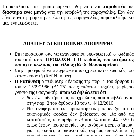
Παρακαλούμε τα προσφερόμενα είδη να είναι
παραδοτέα σε
διάστημα ενός μηνός
από την υποβολή της παραγγελίας. Εάν δεν
είναι δυνατή η άμεση εκτέλεση της παραγγελίας, παρακαλούμε να
μας ενημερώσετε.
ΑΠΑΙΤΕΙΤΑΙ ΕΠΙ ΠΟΙΝΗΣ ΑΠΟΡΡΙΨΗΣ
Στη προσφορά σας να αναγράφεται υποχρεωτικά ο κωδικός
του αιτήματος.
ΠΡΟΣΟΧΗ !! Ο κωδικός του αιτήματος
και όχι ο κωδικός του είδους (Κωδ. Νοσοκομείου).
Στην προσφορά να αναγράφεται υποχρεωτικά ο κωδικός του
κατασκευαστή (Ref Number)
Η κατάθεση
Υπεύθυνης δήλωσης της παρ. 4 του άρθρου 8
του ν. 1599/1986 (Α' 75) όπως εκάστοτε ισχύει, χωρίς το
γνήσιο της υπογραφής,
όπου να δηλώνεται ότι:
δεν έχει αθετήσει τις υποχρεώσεις που προβλέπονται
στην παρ. 2 του άρθρου 18 του ν. 4412/2016.
Να αναφέρεται ως προκαταρκτική απόδειξη ότι ο
οικονομικός φορέας δεν βρίσκεται σε μία από τις
καταστάσεις των άρθρων 73 και 74 του ν. 4412/2016
όπως έχουν τροποποιηθεί και ισχύουν μέχρι σήμερα,
για τις οποίες ο οικονομικός φορέας αποκλείεται ή
μπορεί να αποκλειστεί, καθώς και το ότι πληροί τα