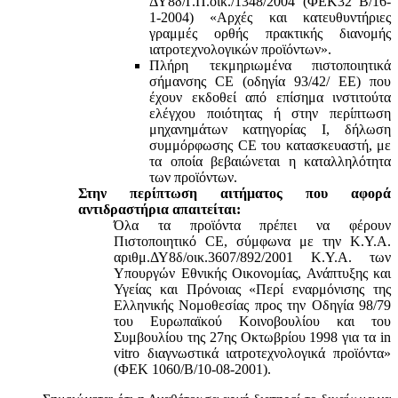
ΔΥ8δ/Γ.Π.οικ./1348/2004 (ΦΕΚ32 Β/16-
1-2004) «Αρχές και κατευθυντήριες
γραμμές ορθής πρακτικής διανομής
ιατροτεχνολογικών προϊόντων».
Πλήρη τεκμηριωμένα πιστοποιητικά
σήμανσης CE (οδηγία 93/42/ ΕΕ) που
έχουν εκδοθεί από επίσημα ινστιτούτα
ελέγχου ποιότητας ή στην περίπτωση
μηχανημάτων κατηγορίας Ι, δήλωση
συμμόρφωσης CE του κατασκευαστή, με
τα οποία βεβαιώνεται η καταλληλότητα
των προϊόντων.
Στην περίπτωση αιτήματος που αφορά
αντιδραστήρια απαιτείται:
Όλα τα προϊόντα πρέπει να φέρουν
Πιστοποιητικό CE, σύμφωνα με την Κ.Υ.Α.
αριθμ.ΔΥ8δ/οικ.3607/892/2001 Κ.Υ.Α. των
Υπουργών Εθνικής Οικονομίας, Ανάπτυξης και
Υγείας και Πρόνοιας «Περί εναρμόνισης της
Ελληνικής Νομοθεσίας προς την Οδηγία 98/79
του Ευρωπαϊκού Κοινοβουλίου και του
Συμβουλίου της 27ης Οκτωβρίου 1998 για τα in
vitro διαγνωστικά ιατροτεχνολογικά προϊόντα»
(ΦΕΚ 1060/Β/10-08-2001).