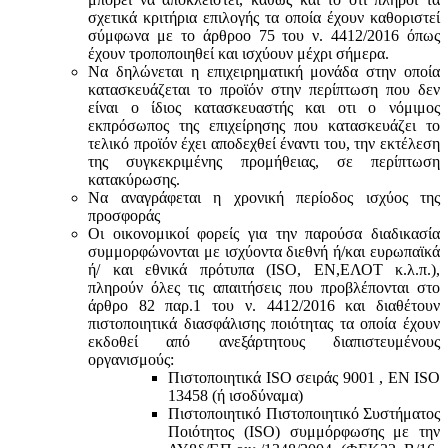
σχετικά κριτήρια επιλογής τα οποία έχουν καθοριστεί
σύμφωνα με τo άρθροo 75 του ν. 4412/2016 όπως
έχουν τροποποιηθεί και ισχύουν μέχρι σήμερα.
Να δηλώνεται η επιχειρηματική μονάδα στην οποία
κατασκευάζεται το προϊόν στην περίπτωση που δεν
είναι ο ίδιος κατασκευαστής και oτι ο νόμιμος
εκπρόσωπος της επιχείρησης που κατασκευάζει το
τελικό προϊόν έχει αποδεχθεί έναντι του, την εκτέλεση
της συγκεκριμένης προμήθειας, σε περίπτωση
κατακύρωσης.
Να αναγράφεται η χρονική περίοδος ισχύος της
προσφοράς
Οι οικονομικοί φορείς για την παρούσα διαδικασία
συμμορφώνονται με ισχύοντα διεθνή ή/και ευρωπαϊκά
ή/ και εθνικά πρότυπα (ISO, ΕΝ,ΕΛΟΤ κ.λ.π.),
πληρούν όλες τις απαιτήσεις που προβλέπονται στο
άρθρο 82 παρ.1 του ν. 4412/2016 και διαθέτουν
πιστοποιητικά διασφάλισης ποιότητας τα οποία έχουν
εκδοθεί από ανεξάρτητους διαπιστευμένους
οργανισμούς:
Πιστοποιητικά ISO σειράς 9001 , ΕΝ ISO
13458 (ή ισοδύναμα)
Πιστοποιητικό Πιστοποιητικό Συστήματος
Ποιότητος (ISO) συμμόρφωσης με την