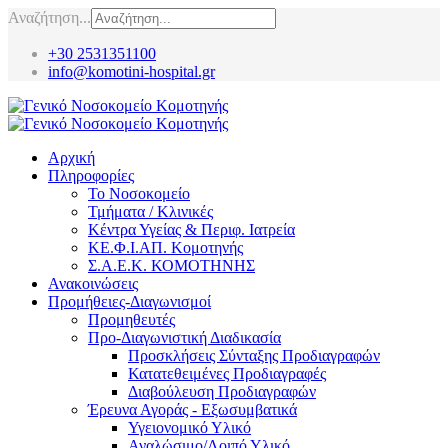
Αναζήτηση...
+30 2531351100
info@komotini-hospital.gr
Αρχική
Πληροφορίες
Το Νοσοκομείο
Τμήματα / Κλινικές
Κέντρα Υγείας & Περιφ. Ιατρεία
ΚΕ.Φ.Ι.ΑΠ. Κομοτηνής
Σ.Α.Ε.Κ. ΚΟΜΟΤΗΝΗΣ
Ανακοινώσεις
Προμήθειες-Διαγωνισμοί
Προμηθευτές
Προ-Διαγωνιστική Διαδικασία
Προσκλήσεις Σύνταξης Προδιαγραφών
Κατατεθειμένες Προδιαγραφές
Διαβούλευση Προδιαγραφών
Έρευνα Αγοράς - Εξωσυμβατικά
Υγειονομικό Υλικό
Αναλώσιμο/Λοιπό Υλικό