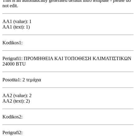
This is an automatically generated default intro template - please do
not edit.
AA1 (value): 1
AA1 (text): 1)
Kodikos1:
Perigrafi1: ΠΡΟΜΗΘΕΙΑ ΚΑΙ ΤΟΠΟΘΕΣΗ ΚΛΙΜΑΤΙΣΤΙΚΩΝ
24000 BTU
Posotita1: 2 τεμάχια
AA2 (value): 2
AA2 (text): 2)
Kodikos2:
Perigrafi2: