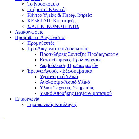
Το Νοσοκομείο
Τμήματα / Κλινικές
Κέντρα Υγείας & Περιφ. Ιατρεία
ΚΕ.Φ.Ι.ΑΠ. Κομοτηνής
Σ.Α.Ε.Κ. ΚΟΜΟΤΗΝΗΣ
Ανακοινώσεις
Προμήθειες-Διαγωνισμοί
Προμηθευτές
Προ-Διαγωνιστική Διαδικασία
Προσκλήσεις Σύνταξης Προδιαγραφών
Κατατεθειμένες Προδιαγραφές
Διαβούλευση Προδιαγραφών
Έρευνα Αγοράς - Εξωσυμβατικά
Υγειονομικό Υλικό
Αναλώσιμο/Λοιπό Υλικό
Υλικό Tεχνικής Yπηρεσίας
Υλικό Αποθήκης Παγίων/Ιματισμού
Επικοινωνία
Τηλεφωνικός Κατάλογος